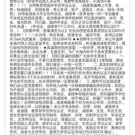
使馆公证（即留学回国人员证明，免费申请免税车，不成功不收
费！！！） 办理教育部国外学历学位认证。（国家留服网上可查、存
档；快速稳妥，回国发展，考公务员，落户，进国企，外企，创业–无忧
愁） 办理各国各大学文凭毕业证、成绩单（世界名校一对一专业服务，
可全程监控跟踪进度） 提供整套申请学校材料 可以提供钢印、水印、烫
金、激光防伪、凹凸版、版的毕业证、百分之百让您满意、设计，印刷，
DHL快递； （毕业证、成绩单7个工作日，真实大使馆教育部认证2个
月。） 【郑重声明：质量满意为止】专业办理使馆及教育部认证100%可
查存档！！！一次办理，终生有效，快速专业，诚信可靠。 咨询认证顾
问 Sam为您服务：Q/微信: 551190476 ★★招聘中介代理：本公司诚聘
各地代理人员以及留学生，如果你有业余时间，有兴趣就请联系我们，我
们会给到您的回报！ ★真诚期待您的加盟：一朝办理，终身受益（本信
息长期有效） 实在办事，互惠互利，为广大海内外学子及有需要的人士
在事业上跨过这道门槛！ 【我们真诚的提醒广大留学生朋友】： 一.
本行业市场混乱，不要只贪图便宜，无论是真实版还是1:1复制版，都会
有相应的成本在里面，我们保证一分钱一分货！ 二. 真实的使馆认证
及教育部认证，公司完全按照正规的流程手续,可陪同客户一起前往北京
教育部窗口递交材料！！！目前有一些同行所办理出来的认证只能在虚假
网站查询1-3个月左右的时间，并不是教育部，也不可能存档。那样是对
学生的不负责任，在办理的时候一定要慎重！ 三. 随时可以监视进度，
我们会让您清楚看到，你所投入的每一分钱都能够确实得到回报，若您认
为不值得，完全可以中止付款。 四：面对网上有些不良个人中介，真实
教育部认证故意虚假报价，毕业证、成绩单却报价很高，挖坑骗留学学生
做和原版差异很大的毕业证和成绩单，却不做认证，欺骗广大留学生，请
多留心！办理时请电话联系，或者视频看下对方的办公环境，办理实力，
选择实体公司，以防被骗！ 本公司专业制作、办理、仿制、成绩单文
凭、改成绩、教育部学历学位认证、毕业证、成绩单、文凭、学历文凭、
假文凭假毕业证假学历书制作、假制作、办理、仿制学位证书、毕业证文
凭 、文凭毕业证、毕业证认证、留服认证、使馆认证、使馆证明、使馆
留学回国人员证明、留学生认证、学历认证、文凭认证 学位认证、留学
生学历认证、留学生学位认证、英国文凭学历、美国文凭学历、澳洲文凭
学历、加拿大文凭学历、新西兰学历认证等QQ:551190476 微信：