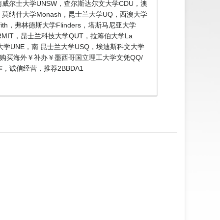
南威尔士大学UNSW，查尔斯达尔文大学CDU，澳
de，莫纳什大学Monash，昆士兰大学UQ，西澳大学
ith，弗林德斯大学Flinders，塔斯马尼亚大学
 RMIT，昆士兰科技大学QUT，拉筹伯大学La
兰大学UNE，南 昆士兰大学USQ，埃迪斯科文大学
明购买海外￥补办￥墨西哥国立理工大学文凭QQ/
，诚信经营，推荐2BBDA1