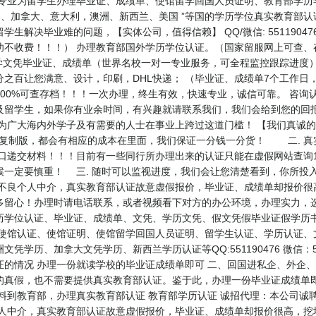
476.专业为留学生办理毕业证、成绩单、使馆留学回国人员证明、教育部学历
加拿大、意大利，澳洲、新西兰、美国 ”等国的学历学位真实教育部认证、使馆
解决毕业难的问题，【实体公司，值得信赖】 QQ/微信: 551190476
功不收费！！！） 办理教育部国外学历学位认证。（国家留服网上可查、
学文凭毕业证、成绩单（世界名校一对一专业服务，可全程监控跟踪进度）
之百让您满意、设计，印刷，DHL快递； （毕业证、成绩单7个工作日
%可查存档！！！一次办理，终生有效，快速专业，诚信可靠。 咨询认证顾问 S
及留学生，如果你有业余时间，有兴趣就请联系我们，我们会给到您的回报
，为广大海内外学子及有需要的人士在事业上跨过这道门槛！ 【我们真诚
1复制版，都会有相应的成本在里面，我们保证一分钱一分货！ 二. 
口递交材料！！！目前有一些同行所办理出来的认证只能在虚假网站查询1
候一定要慎重！ 三. 随时可以监视进度，我们会让您清楚看到，你所投
些不良个人中介，真实教育部认证故意虚假报价，毕业证、成绩单却报价很
多留心！办理时请电话联系，或者视频看下对方的办公环境，办理实力，选
历学位认证、毕业证、成绩单、文凭、学历文凭、假文凭假毕业证假学历
、使馆认证、使馆证明、使馆留学回国人员证明、留学生认证、学历认证、
学历、加拿大文凭学历、新西兰学历认证等QQ:551190476 微信：55
的情况 办理一份就读学校的毕业证成绩单即可 二、回国进私企、外企、
的真假，也不需要提供真实教育部认证。鉴于此，办理一份毕业证成绩单即
料到教育部，办理真实教育部认证 教育部学历认证 诚招代理：本公司诚
个人中介，真实教育部认证故意虚假报价，毕业证、成绩单却报价很高，挖