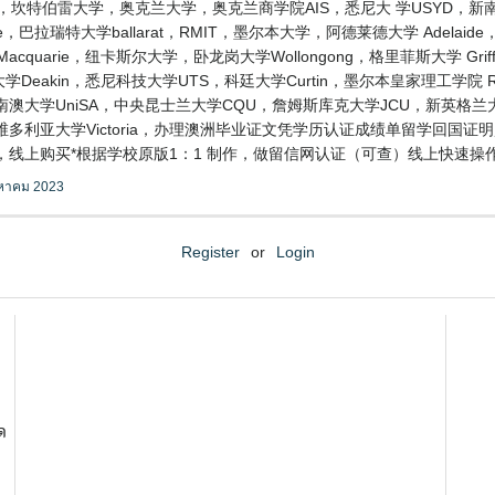
，坎特伯雷大学，奥克兰大学，奥克兰商学院AIS，悉尼大 学USYD，新
，巴拉瑞特大学ballarat，RMIT，墨尔本大学，阿德莱德大学 Adelai
uarie，纽卡斯尔大学，卧龙岗大学Wollongong，格里菲斯大学 Griff
学Deakin，悉尼科技大学UTS，科廷大学Curtin，墨尔本皇家理工学院
FE，南澳大学UniSA，中央昆士兰大学CQU，詹姆斯库克大学JCU，新英格
维多利亚大学Victoria，办理澳洲毕业证文凭学历认证成绩单留学回国证
理，线上购买*根据学校原版1：1 制作，做留信网认证（可查）线上快速操作
งหาคม 2023
Register
or
Login
ด