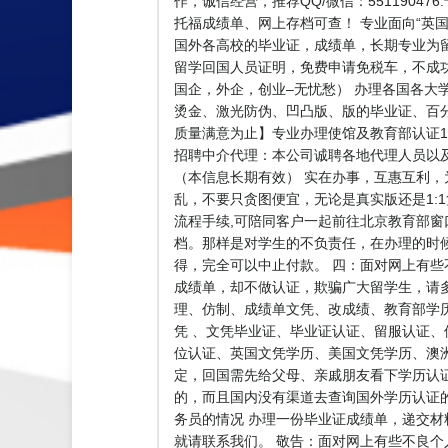
作，诚信经营，推荐QQ/微信：551190
托福成绩单、网上存档可查！ 专业面向“英国、
国外各高校的毕业证，成绩单，长期专业为留学生
留学回国人员证明，免费申请免税车，不成
国企，外企，创业–无忧愁） 办理各国各大
烫金、激光防伪、凹凸版、版的毕业证、百分
质量满意为止】专业办理使馆及教育部认证100
招聘中介代理：本公司诚聘各地代理人员以
（本信息长期有效） 实在办事，互惠互利
乱，不要只贪图便宜，无论是真实版还是1:
流程手续,可陪同客户一起前往北京教育部窗
档。那样是对学生的不负责任，在办理的时
得，完全可以中止付款。 四：面对网上有
成绩单，却不做认证，欺骗广大留学生，请
理、仿制、成绩单文凭、改成绩、教育部学
凭 、文凭毕业证、毕业证认证、留服认证
位认证、英国文凭学历、美国文凭学历、澳洲文凭
定，回国需先给父母、亲戚朋友看下学历认证
的，而且国内没有渠道去查询国外学历认证
务员的情况 办理一份毕业证成绩单，递交材
就请联系我们。 敬告：面对网上有些不良