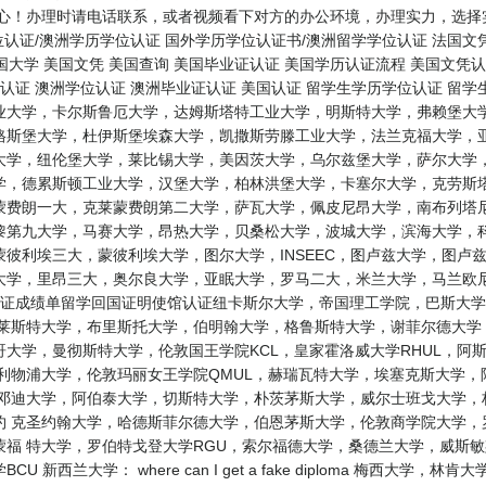
留心！办理时请电话联系，或者视频看下对方的办公环境，办理实力，选择
位认证/澳洲学历学位认证 国外学历学位认证书/澳洲留学学位认证 法国文
国大学 美国文凭 美国查询 美国毕业证认证 美国学历认证流程 美国文凭认
认证 澳洲学位认证 澳洲毕业证认证 美国认证 留学生学历学位认证 留学
业大学，卡尔斯鲁厄大学，达姆斯塔特工业大学，明斯特大学，弗赖堡大学
格斯堡大学，杜伊斯堡埃森大学，凯撒斯劳滕工业大学，法兰克福大学，亚
大学，纽伦堡大学，莱比锡大学，美因茨大学，乌尔兹堡大学，萨尔大学，
学，德累斯顿工业大学，汉堡大学，柏林洪堡大学，卡塞尔大学，克劳斯塔
蒙费朗一大，克莱蒙费朗第二大学，萨瓦大学，佩皮尼昂大学，南布列塔尼
黎第九大学，马赛大学，昂热大学，贝桑松大学，波城大学，滨海大学，科
彼利埃三大，蒙彼利埃大学，图尔大学，INSEEC，图卢兹大学，图卢
大学，里昂三大，奥尔良大学，亚眠大学，罗马二大，米兰大学，马兰欧尼
认证成绩单留学回国证明使馆认证纽卡斯尔大学，帝国理工学院，巴斯大学
，莱斯特大学，布里斯托大学，伯明翰大学，格鲁斯特大学，谢菲尔德大学
斯哥大学，曼彻斯特大学，伦敦国王学院KCL，皇家霍洛威大学RHUL，
利物浦大学，伦敦玛丽女王学院QMUL，赫瑞瓦特大学，埃塞克斯大学
 邓迪大学，阿伯泰大学，切斯特大学，朴茨茅斯大学，威尔士班戈大学，
约 克圣约翰大学，哈德斯菲尔德大学，伯恩茅斯大学，伦敦商学院大学，
蒙福 特大学，罗伯特戈登大学RGU，索尔福德大学，桑德兰大学，威斯
新西兰大学： where can I get a fake diploma 梅西大