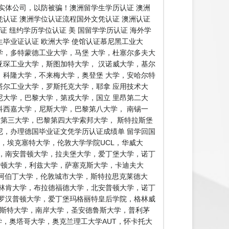
实体公司，以防被骗！澳洲留学生学历认证 澳洲
凭认证 澳洲学位认证流程国外文凭认证 澳洲认证
证 纽约学历学位认证 美 国留学学历认证 海外学
生毕业证认证 欧洲大学 使馆认证慕尼黑工业大
，多特蒙德工业大学，马堡 大学，杜塞尔多夫大
琛工业大学，斯图加特大学， 汉诺威大学，基尔
科隆大学，不来梅大学，奥登堡 大学，安哈尔特
尔工业大学，罗斯托克大学，耶拿 应用技术大
大学，巴黎大学，第戎大学，国立 里昂第二大
西嘉大学，尼斯大学，巴黎第八大学， 南锡一
兹第三大学，巴黎第四大学索邦大学， 斯特拉斯堡
，办理德国毕业证文凭学历认证成绩单 留学回国
，埃克塞特大学，伦敦大学学院UCL，华威大
，南安普顿大学，拉夫堡大学，爱丁堡大学，诺丁
阿斯顿大学，利兹大学，萨塞克斯大学，卡迪夫大
，阿伯丁大学，伦敦城市大学，斯特拉思克莱德大
林肯大学，布拉德福德大学，北安普顿大学，诺丁
罗汉普顿大学，爱丁堡玛格丽特皇后学院，格林威
敏斯特大学，南岸大学，圣安德鲁斯大学，普利茅
学，林肯大学，奥塔哥大学，奥克兰理工大学AUT，怀卡托大