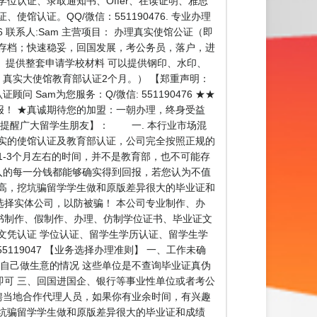
学位认证、录取通知书、Offer、在读证明、雅思
认证。QQ/微信：551190476. 专业办理
 联系人:Sam 主营项目： 办理真实使馆公证（即
存档；快速稳妥，回国发展，考公务员，落户，进
 提供整套申请学校材料 可以提供钢印、水印、
，真实大使馆教育部认证2个月。） 【郑重声明：
am为您服务：Q/微信: 551190476 ★★
！ ★真诚期待您的加盟：一朝办理，终身受益
的提醒广大留学生朋友】： 一. 本行业市场混
真实的使馆认证及教育部认证，公司完全按照正规的
-3个月左右的时间，并不是教育部，也不可能存
入的每一分钱都能够确实得到回报，若您认为不值
高，挖坑骗留学学生做和原版差异很大的毕业证和
择实体公司，以防被骗！ 本公司专业制作、办
书制作、假制作、办理、仿制学位证书、毕业证文
文凭认证 学位认证、留学生学历认证、留学生学
119047 【业务选择办理准则】 一、工作未确
自己做生意的情况 这些单位是不查询毕业证真伪
可 三、回国进国企、银行等事业性单位或者考公
聘当地合作代理人员，如果你有业余时间，有兴趣
坑骗留学学生做和原版差异很大的毕业证和成绩