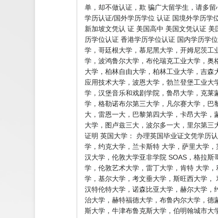
单，却不做认证，欺 骗广大留学生，请多
学历认证/国外学历学位 认证 国境外学历学
新加坡文凭认 证 美国高中 美国文凭认证 美
历学位认证 香港学历学位认证 国内学历学位
学，哥廷根大学，慕尼黑大学，开姆尼茨工
学，波鸿鲁尔大学，布伦瑞克工业大学，奥
大学，柏林自由大学，柏林工业大学，吉森
应用技术大学，波恩大学，勃兰登堡工业大
学，汉堡音乐和戏剧学院，鲁昂大学，克莱
学，格勒诺布尔第三大学，凡尔赛大学，巴
大，雷恩一大，巴黎第四大学，卡昂大学，蒙
大学，图卢兹三大，波尔多一大，里尔第三
证明 英国大学： 办理英国毕业证文凭学历
学，约克大学，兰卡斯特 大学，萨里大学
汉大学，伦敦大学亚非学院 SOAS，格拉
学，伦敦艺术大学，雷丁大学，肯特 大学，
学，基尔大学，考文垂大学，斯旺西大学，
汉特伦特大学，诺森比亚大学，赫尔大学，
治大学，赫特福德大学，布鲁内尔大学，德
斯大学，牛津布鲁克斯大学，伯明翰城市大学BCU 