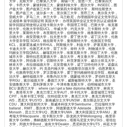
大学，尼斯大学，巴黎第八大学， 南锡一大，雷恩一大，巴黎第四大
学，卡昂大学，蒙彼利埃三大，蒙彼利埃大学，图尔大学，INSEEC，图
卢兹大学，图卢兹第三大学，巴黎第四大学索邦大学， 斯特拉斯堡大
学，图卢兹三大，波尔多一大，里尔第三大学，里昂三大，奥尔良大学，
亚眠大学，罗马二大，米兰大学，马兰欧尼，办理德国毕业证文凭学历认
证成绩单 留学回国证明 英国大学： 办理英国毕业证文凭学历认证成绩单
留学回国证明使馆认证纽卡斯尔大学，帝国理工学院，巴斯大学，埃克塞
特大学，伦敦大学学院UCL，华威大学，约克大学，兰卡斯特 大学，萨
里大学，莱斯特大学，布里斯托大学，伯明翰大学，格鲁斯特大学，谢菲
尔德大学，南安普顿大学，拉夫堡大学，爱丁堡大学，诺丁汉大学，伦敦
大学亚非学院 SOAS，格拉斯哥大学，曼彻斯特大学，伦敦国王学院
KCL，皇家霍洛威大学RHUL，阿斯顿大学，利兹大学，萨塞克斯大学，
卡迪夫大学，伦敦艺术大学，雷丁大学，肯特 大学，利物浦大学，伦敦
玛丽女王学院QMUL，赫瑞瓦特大学，埃塞克斯大学，阿伯丁大学，伦敦
城市大学，斯特拉思克莱德大学，基尔大学，考文垂大学，斯旺西大学，
邓迪大学，阿伯泰大学，切斯特大学，朴茨茅斯大学，威尔士班戈大学，
林肯大学，布拉德福德大学，北安普顿大学，诺丁汉特伦特大学，诺森比
亚大学，赫尔大学，约 克圣约翰大学，哈德斯菲尔德大学，伯恩茅斯大
学，伦敦商学院大学，罗汉普顿大学，爱丁堡玛格丽特皇后学院，格林威
治大学，赫特福德大学，布鲁内尔大学，德蒙福 特大学，罗伯特戈登大
学RGU，索尔福德大学，桑德兰大学，威斯敏斯特大学，南岸大学，圣
安德鲁斯大学，普利茅斯大学，牛津布鲁克斯大学，伯明翰城市大学
BCU 新西兰大学： where can I get a fake diploma 梅西大学，林肯大
学，奥塔哥大学，奥克兰理工大学AUT，怀卡托大学，基督城理工学院
CPIT，马努卡理工学院，坎特伯雷大学，奥克兰大学，奥克兰商学院
AIS，悉尼大 学USYD，新南威尔士大学UNSW，查尔斯达尔文大学
CDU，澳大利亚联邦大学，斯威本科技大学Swinburne，巴拉瑞特大学
ballarat，RMIT，墨尔本大学，阿德莱德大学 Adelaide，莫纳什大学
Monash，昆士兰大学UQ，西澳大学UWA，澳大利亚国立大学ANU，麦
考瑞大学Macquarie，纽卡斯尔大学，卧龙岗大学Wollongong，格里菲
斯大学 Griffith，弗林德斯大学Flinders，塔斯马尼亚大学UTAS，堪培拉
大学，邦德大学Bond，迪肯大学Deakin，悉尼科技大学UTS，科廷大学