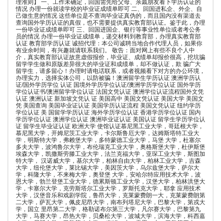
理准则】 一、工作未确定，回国需先给父母、亲戚朋友看下学历认证的
情况 办理一份就读学校的毕业证成绩单即可 二、回国进私企、外企、自
己做生意的情况 这些单位是不查询毕业证真伪的，而且国内没有渠道去
查询国外学历认证的真假，也不需要提供真实教育部认证。鉴于此，办理
一份毕业证成绩单即可 三、回国进国企、银行等事业性单位或者考公务
员的情况 办理一份毕业证成绩单，递交材料到教育部，办理真实教育部
认证 教育部学历认证 诚招代理：本公司诚聘当地合作代理人员，如果你
有业余时间，有兴趣就请联系我们。 敬告：面对网上有些不良个人中
介，真实教育部认证故意虚假报价，毕业证、成绩单却报价很高，挖坑骗
留学学生做和原版差异很大的毕业证和成绩单，却不做认证，欺 骗广大
留学生，请多留心！办理时请电话联系，或者视频看下对方的办公环境，
办理实力，选择实体公司，以防被骗！澳洲留学生学历认证 澳洲学历认
证/国外学历学位 认证 国境外学历学位认证/澳洲学历学位认证 国外学历
学位认证书/澳洲留学学位认证 法国文凭认证 澳洲学位认证流程国外文凭
认证 澳洲认证 新加坡文凭认 证 美国高中 美国文凭认证 美国大学 美国文
凭 美国查询 美国毕业证认证 美国学历认证流程 美国文凭认证 纽约学历
学位认证 美 国留学学历认证 海外学历学位认证 香港学历学位认证 国内
学历学位认证 澳洲学位认证 澳洲毕业证认证 美国认证 留学生学历学位认
证 留学生毕业证认证 欧洲大学 使馆认证慕尼黑工业大学，哥廷根大学，
慕尼黑大学，开姆尼茨工业大学，卡尔斯鲁厄大学，达姆斯塔特工业大
学，明斯特大学，弗赖堡大学，多特蒙德工业大学，马堡 大学，杜塞尔
多夫大学，波鸿鲁尔大学，布伦瑞克工业大学，奥格斯堡大学，杜伊斯堡
埃森大学，凯撒斯劳滕工业大学，法兰克福大学，亚琛工业大学，斯图加
特大学， 汉诺威大学，基尔大学，柏林自由大学，柏林工业大学，吉森
大学，纽伦堡大学，莱比锡大学，美因茨大学，乌尔兹堡大学，萨尔大
学，科隆大学，不来梅大学，奥登堡 大学，安哈尔特应用技术大学，波
恩大学，勃兰登堡工业大学，德累斯顿工业大学，汉堡大学，柏林洪堡大
学，卡塞尔大学，克劳斯塔尔工业大学，罗斯托克大学，耶拿 应用技术
大学，汉堡音乐和戏剧学院，鲁昂大学，克莱蒙费朗一大，克莱蒙费朗第
二大学，萨瓦大学，佩皮尼昂大学，南布列塔尼大学，巴黎大学，第戎大
学，国立 里昂第二大学，格勒诺布尔第三大学，凡尔赛大学，巴黎第九
大学，马赛大学，昂热大学，贝桑松大学，波城大学，滨海大学，科西嘉