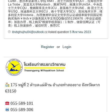
Curtin，墨尔本皇家理工学院 RMIT，昆士兰科技大学QUT，拉筹伯大学
La Trobe，莫道克大学Murdoch，澳洲TAFE，南澳大学UniSA，中央昆
士兰大学CQU，詹姆斯库克大学JCU，新英格兰大学UNE，南 昆士兰大
学USQ，埃迪斯科文大学ECU，南十字星大学SCU，阳光海岸大学，维
多利亚大学Victoria，办理澳洲毕业证文凭学历认证成绩单留学回国证明
购买海外￥补办￥沙迦美国大学文凭QQ/薇信551190476（毕业证成绩
单）加急办理，线上购买*根据学校原版1：1 制作，做留信网认证（可
查）线上快速操作，诚信经营，推荐2C
ibvbghujhu04@outlook.cz
Asked question
5 สิงหาคม 2023
Register
or
Login
175 หมู่ที่ 2 ตำบลแม่ต้าน อำเภอท่าสองยาง จังหวัดตาก
63150
055-589-101
055-589-306