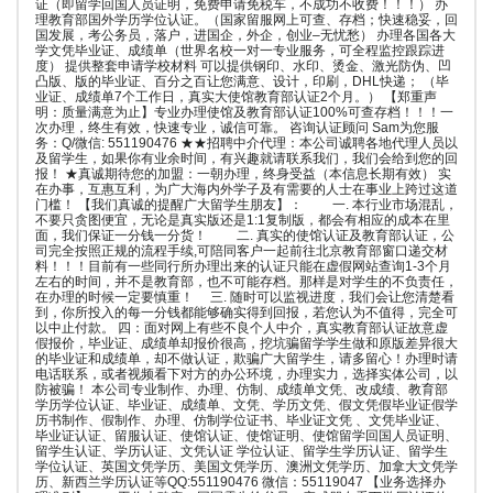
证（即留学回国人员证明，免费申请免税车，不成功不收费！！！） 办
理教育部国外学历学位认证。（国家留服网上可查、存档；快速稳妥，回
国发展，考公务员，落户，进国企，外企，创业–无忧愁） 办理各国各大
学文凭毕业证、成绩单（世界名校一对一专业服务，可全程监控跟踪进
度） 提供整套申请学校材料 可以提供钢印、水印、烫金、激光防伪、凹
凸版、版的毕业证、百分之百让您满意、设计，印刷，DHL快递； （毕
业证、成绩单7个工作日，真实大使馆教育部认证2个月。） 【郑重声
明：质量满意为止】专业办理使馆及教育部认证100%可查存档！！！一
次办理，终生有效，快速专业，诚信可靠。 咨询认证顾问 Sam为您服
务：Q/微信: 551190476 ★★招聘中介代理：本公司诚聘各地代理人员以
及留学生，如果你有业余时间，有兴趣就请联系我们，我们会给到您的回
报！ ★真诚期待您的加盟：一朝办理，终身受益（本信息长期有效） 实
在办事，互惠互利，为广大海内外学子及有需要的人士在事业上跨过这道
门槛！ 【我们真诚的提醒广大留学生朋友】： 一. 本行业市场混乱，
不要只贪图便宜，无论是真实版还是1:1复制版，都会有相应的成本在里
面，我们保证一分钱一分货！ 二. 真实的使馆认证及教育部认证，公
司完全按照正规的流程手续,可陪同客户一起前往北京教育部窗口递交材
料！！！目前有一些同行所办理出来的认证只能在虚假网站查询1-3个月
左右的时间，并不是教育部，也不可能存档。那样是对学生的不负责任，
在办理的时候一定要慎重！ 三. 随时可以监视进度，我们会让您清楚看
到，你所投入的每一分钱都能够确实得到回报，若您认为不值得，完全可
以中止付款。 四：面对网上有些不良个人中介，真实教育部认证故意虚
假报价，毕业证、成绩单却报价很高，挖坑骗留学学生做和原版差异很大
的毕业证和成绩单，却不做认证，欺骗广大留学生，请多留心！办理时请
电话联系，或者视频看下对方的办公环境，办理实力，选择实体公司，以
防被骗！ 本公司专业制作、办理、仿制、成绩单文凭、改成绩、教育部
学历学位认证、毕业证、成绩单、文凭、学历文凭、假文凭假毕业证假学
历书制作、假制作、办理、仿制学位证书、毕业证文凭 、文凭毕业证、
毕业证认证、留服认证、使馆认证、使馆证明、使馆留学回国人员证明、
留学生认证、学历认证、文凭认证 学位认证、留学生学历认证、留学生
学位认证、英国文凭学历、美国文凭学历、澳洲文凭学历、加拿大文凭学
历、新西兰学历认证等QQ:551190476 微信：55119047 【业务选择办