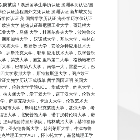
防被骗！澳洲留学生学历认证 澳洲学历认证/国
学位认证流程国外文凭认证 澳洲认证 新加坡文凭
历学位认证 美 国留学学历认证 海外学历学位认证
证 欧洲大学 使馆认证慕尼黑工业大学，哥廷根大
业大学，马堡 大学，杜塞尔多夫大学，波鸿鲁尔
斯图加特大学， 汉诺威大学，基尔大学，柏林自
来梅大学，奥登堡 大学，安哈尔特应用技术大
，罗斯托克大学，耶拿 应用技术大学，汉堡音乐
学，第戎大学，国立 里昂第二大学，格勒诺布尔
大学，巴黎第八大学， 南锡一大，雷恩一大，巴
第四大学索邦大学， 斯特拉斯堡大学，图卢兹三
证文凭学历认证成绩单 留学回国证明 英国大
大学，伦敦大学学院UCL，华威大学，约克大学，
，拉夫堡大学，爱丁堡大学，诺丁汉大学，伦敦大
兹大学，萨塞克斯大学，卡迪夫大学，伦敦艺术大
伦敦城市大学，斯特拉思克莱德大学，基尔大学，考
福德大学，北安普顿大学，诺丁汉特伦特大学，诺
丁堡玛格丽特皇后学院，格林威治大学，赫特福德
大学，圣安德鲁斯大学，普利茅斯大学，牛津布鲁
塔哥大学，奥克兰理工大学AUT，怀卡托大学，基督城理工学