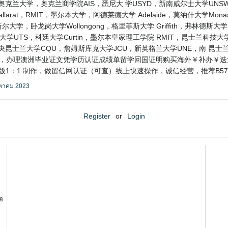
奥克兰大学，奥克兰商学院AIS，悉尼大 学USYD，新南威尔士大学UN
allarat，RMIT，墨尔本大学，阿德莱德大学 Adelaide，莫纳什大学
尔大学，卧龙岗大学Wollongong，格里菲斯大学 Griffith，弗林德斯大
技大学UTS，科廷大学Curtin，墨尔本皇家理工学院 RMIT，昆士兰科技大学
SA，中央昆士兰大学CQU，詹姆斯库克大学JCU，新英格兰大学UNE，南 昆
ria，办理澳洲毕业证文凭学历认证成绩单留学回国证明购买海外￥补办￥迭戈波
1：1 制作，做留信网认证（可查）线上快速操作，诚信经营，推荐B57
งหาคม 2023
Register
or
Login
ด