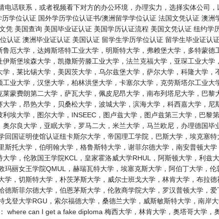
请电话联系，或者视频看下对方的办公环境，办理实力，选择实体公司，以
学历学位认证 国外学历学位认证书/澳洲留学学位认证 法国文凭认证 澳洲
国文凭 美国查询 美国毕业证认证 美国学历认证流程 美国文凭认证 纽约学
位认证 澳洲毕业证认证 美国认证 留学生学历学位认证 留学生毕业证认
斯鲁厄大学，达姆斯塔特工业大学，明斯特大学，弗赖堡大学，多特蒙德工
杜伊斯堡埃森大学，凯撒斯劳滕工业大学，法兰克福大学，亚琛工业大学，
大学，莱比锡大学，美因茨大学，乌尔兹堡大学，萨尔大学，科隆大学，不
顿工业大学，汉堡大学，柏林洪堡大学，卡塞尔大学，克劳斯塔尔工业大学
克莱蒙费朗第二大学，萨瓦大学，佩皮尼昂大学，南布列塔尼大学，巴黎大
赛大学，昂热大学，贝桑松大学，波城大学，滨海大学，科西嘉大学，尼斯
利埃大学，图尔大学，INSEEC，图卢兹大学，图卢兹第三大学，巴黎
，奥尔良大学，亚眠大学，罗马二大，米兰大学，马兰欧尼，办理德国毕业
学回国证明使馆认证纽卡斯尔大学，帝国理工学院，巴斯大学，埃克塞特
布里斯托大学，伯明翰大学，格鲁斯特大学，谢菲尔德大学，南安普顿大学
斯特大学，伦敦国王学院KCL，皇家霍洛威大学RHUL，阿斯顿大学，利
敦玛丽女王学院QMUL，赫瑞瓦特大学，埃塞克斯大学，阿伯丁大学，
泰大学，切斯特大学，朴茨茅斯大学，威尔士班戈大学，林肯大学，布拉德
，哈德斯菲尔德大学，伯恩茅斯大学，伦敦商学院大学，罗汉普顿大学，爱
伯特戈登大学RGU，索尔福德大学，桑德兰大学，威斯敏斯特大学，南岸
here can I get a fake diploma 梅西大学，林肯大学，奥