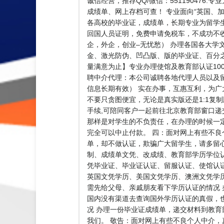
诚信经营，推荐QQ/微信：55119047
成绩单、网上存档可查！ 专业面向“英国、加拿
各高校的毕业证，成绩单，长期专业为留学生解决
回国人员证明，免费申请免税车，不成功不
企，外企，创业–无忧愁） 办理各国各大学
金、激光防伪、凹凸版、版的毕业证、百分之
量满意为止】专业办理使馆及教育部认证100%
聘中介代理：本公司诚聘各地代理人员以及
信息长期有效） 实在办事，互惠互利，为
不要只贪图便宜，无论是真实版还是1:1复
手续,可陪同客户一起前往北京教育部窗口递
那样是对学生的不负责任，在办理的时候一
完全可以中止付款。 四：面对网上有些不
单，却不做认证，欺骗广大留学生，请多留
制、成绩单文凭、改成绩、教育部学历学位
凭毕业证、毕业证认证、留服认证、使馆认
英国文凭学历、美国文凭学历、澳洲文凭学历、加
需先给父母、亲戚朋友看下学历认证的情况 
国内没有渠道去查询国外学历认证的真假，
况 办理一份毕业证成绩单，递交材料到教育
我们。 敬告：面对网上有些不良个人中介