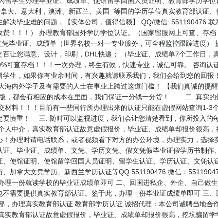
6.专业为留学生办理毕业证、成绩单、使馆留学回国人员证明、教育部学历学位
大、意大利，澳洲、新西兰、美国 ”等国的学历学位真实教育部认证、使馆认证
毕业难的问题，【实体公司，值得信赖】 QQ/微信: 551190476 联
收费！！！） 办理教育部国外学历学位认证。（国家留服网上可查、存档
文凭毕业证、成绩单（世界名校一对一专业服务，可全程监控跟踪进度） 
百让您满意、设计，印刷，DHL快递； （毕业证、成绩单7个工作日，
可查存档！！！一次办理，终生有效，快速专业，诚信可靠。 咨询认证顾问 Sa
留学生，如果你有业余时间，有兴趣就请联系我们，我们会给到您的回报！
广大海内外学子及有需要的人士在事业上跨过这道门槛！ 【我们真诚的提
制版，都会有相应的成本在里面，我们保证一分钱一分货！ 二. 真实
交材料！！！目前有一些同行所办理出来的认证只能在虚假网站查询1-3
定要慎重！ 三. 随时可以监视进度，我们会让您清楚看到，你所投入的
良个人中介，真实教育部认证故意虚假报价，毕业证、成绩单却报价很高，
心！办理时请电话联系，或者视频看下对方的办公环境，办理实力，选择实
认证、毕业证、成绩单、文凭、学历文凭、假文凭假毕业证假学历书制作、
证、使馆证明、使馆留学回国人员证明、留学生认证、学历认证、文凭认证
拿大文凭学历、新西兰学历认证等QQ:551190476 微信：551190
办理一份就读学校的毕业证成绩单即可 二、回国进私企、外企、自己做生
也不需要提供真实教育部认证。鉴于此，办理一份毕业证成绩单即可 三、
部，办理真实教育部认证 教育部学历认证 诚招代理：本公司诚聘当地合
，真实教育部认证故意虚假报价，毕业证、成绩单却报价很高，挖坑骗留学