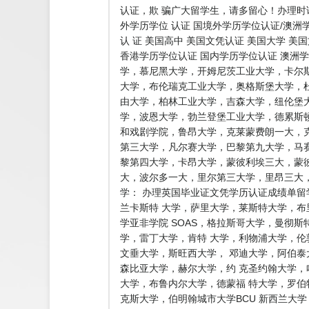
认证，欺 骗广大留学生，请多留心！办理时
外学历学位 认证 国境外学历学位认证/澳洲
认 证 美国高中 美国文凭认证 美国大学 美
香港学历学位认证 国内学历学位认证 澳洲学
学，慕尼黑大学，开姆尼茨工业大学，卡尔
大学，布伦瑞克工业大学，奥格斯堡大学，
由大学，柏林工业大学，吉森大学，纽伦堡
学，波恩大学，勃兰登堡工业大学，德累斯
和戏剧学院，鲁昂大学，克莱蒙费朗一大，
第三大学，凡尔赛大学，巴黎第九大学，马
黎第四大学，卡昂大学，蒙彼利埃三大，蒙彼
大，波尔多一大，里尔第三大学，里昂三大
学： 办理英国毕业证文凭学历认证成绩单留
兰卡斯特 大学，萨里大学，莱斯特大学，
学亚非学院 SOAS，格拉斯哥大学，曼彻
学，雷丁大学，肯特 大学，利物浦大学，伦
文垂大学，斯旺西大学， 邓迪大学，阿伯
森比亚大学，赫尔大学，约 克圣约翰大学
大学，布鲁内尔大学，德蒙福 特大学，罗
克斯大学，伯明翰城市大学BCU 新西兰大学： w