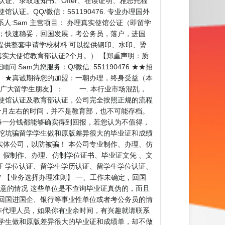
认证、录取通知书、Offer、在读证明、雅思托福
。QQ/微信：551190476. 专业办理国外
系人:Sam 主营项目： 办理真实使馆公证（即留学
；快速稳妥，回国发展，考公务员，落户，进国
提供整套申请学校材料 可以提供钢印、水印、烫
真实大使馆教育部认证2个月。） 【郑重声明：质
m为您服务：Q/微信: 551190476 ★★招
 ★真诚期待您的加盟：一朝办理，终身受益（本
醒广大留学生朋友】： 一. 本行业市场混乱，
的使馆认证及教育部认证，公司完全按照正规的流程
个月左右的时间，并不是教育部，也不可能存档。
每一分钱都能够确实得到回报，若您认为不值得，
挖坑骗留学学生做和原版差异很大的毕业证和成绩
体公司，以防被骗！ 本公司专业制作、办理、仿
假制作、办理、仿制学位证书、毕业证文凭 、文
 学位认证、留学生学历认证、留学生学位认证、
47 【业务选择办理准则】 一、工作未确定，回国
意的情况 这些单位是不查询毕业证真伪的，而且
回国进国企、银行等事业性单位或者考公务员的情
作代理人员，如果你有业余时间，有兴趣就请联系
学生做和原版差异很大的毕业证和成绩单，却不做