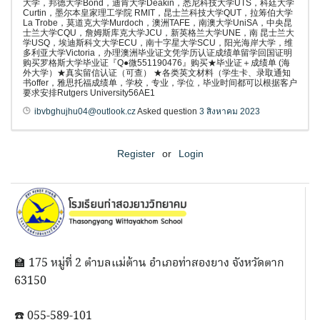
大学，邦德大学Bond，迪肯大学Deakin，悉尼科技大学UTS，科廷大学
Curtin，墨尔本皇家理工学院 RMIT，昆士兰科技大学QUT，拉筹伯大学
La Trobe，莫道克大学Murdoch，澳洲TAFE，南澳大学UniSA，中央昆
士兰大学CQU，詹姆斯库克大学JCU，新英格兰大学UNE，南 昆士兰大
学USQ，埃迪斯科文大学ECU，南十字星大学SCU，阳光海岸大学，维
多利亚大学Victoria，办理澳洲毕业证文凭学历认证成绩单留学回国证明
购买罗格斯大学毕业证『Q●微551190476』购买★毕业证＋成绩单 (海
外大学）★真实留信认证（可查） ★各类英文材料（学生卡、录取通知
书offer，雅思托福成绩单，学校，专业，学位，毕业时间都可以根据客户
要求安排Rutgers University56AE1
ibvbghujhu04@outlook.cz
Asked question
3 สิงหาคม 2023
Register
or
Login
🏫 175 หมู่ที่ 2 ตำบลแม่ต้าน อำเภอท่าสองยาง จังหวัดตาก
63150
☎️ 055-589-101