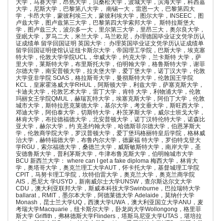
大学，马赛大学，昂热大学，贝桑松大学，波城大学，滨海大学，科西嘉
大学，尼斯大学，巴黎第八大学， 南锡一大，雷恩一大，巴黎第四大
学，卡昂大学，蒙彼利埃三大，蒙彼利埃大学，图尔大学，INSEEC，图
卢兹大学，图卢兹第三大学，巴黎第四大学索邦大学， 斯特拉斯堡大
学，图卢兹三大，波尔多一大，里尔第三大学，里昂三大，奥尔良大学，
亚眠大学，罗马二大，米兰大学，马兰欧尼，办理德国毕业证文凭学历认
证成绩单 留学回国证明 英国大学： 办理英国毕业证文凭学历认证成绩单
留学回国证明使馆认证纽卡斯尔大学，帝国理工学院，巴斯大学，埃克塞
特大学，伦敦大学学院UCL，华威大学，约克大学，兰卡斯特 大学，萨
里大学，莱斯特大学，布里斯托大学，伯明翰大学，格鲁斯特大学，谢菲
尔德大学，南安普顿大学，拉夫堡大学，爱丁堡大学，诺丁汉大学，伦敦
大学亚非学院 SOAS，格拉斯哥大学，曼彻斯特大学，伦敦国王学院
KCL，皇家霍洛威大学RHUL，阿斯顿大学，利兹大学，萨塞克斯大学，
卡迪夫大学，伦敦艺术大学，雷丁大学，肯特 大学，利物浦大学，伦敦
玛丽女王学院QMUL，赫瑞瓦特大学，埃塞克斯大学，阿伯丁大学，伦敦
城市大学，斯特拉思克莱德大学，基尔大学，考文垂大学，斯旺西大学，
邓迪大学，阿伯泰大学，切斯特大学，朴茨茅斯大学，威尔士班戈大学，
林肯大学，布拉德福德大学，北安普顿大学，诺丁汉特伦特大学，诺森比
亚大学，赫尔大学，约 克圣约翰大学，哈德斯菲尔德大学，伯恩茅斯大
学，伦敦商学院大学，罗汉普顿大学，爱丁堡玛格丽特皇后学院，格林威
治大学，赫特福德大学，布鲁内尔大学，德蒙福 特大学，罗伯特戈登大
学RGU，索尔福德大学，桑德兰大学，威斯敏斯特大学，南岸大学，圣
安德鲁斯大学，普利茅斯大学，牛津布鲁克斯大学，伯明翰城市大学
BCU 新西兰大学： where can I get a fake diploma 梅西大学，林肯大
学，奥塔哥大学，奥克兰理工大学AUT，怀卡托大学，基督城理工学院
CPIT，马努卡理工学院，坎特伯雷大学，奥克兰大学，奥克兰商学院
AIS，悉尼大 学USYD，新南威尔士大学UNSW，查尔斯达尔文大学
CDU，澳大利亚联邦大学，斯威本科技大学Swinburne，巴拉瑞特大学
ballarat，RMIT，墨尔本大学，阿德莱德大学 Adelaide，莫纳什大学
Monash，昆士兰大学UQ，西澳大学UWA，澳大利亚国立大学ANU，麦
考瑞大学Macquarie，纽卡斯尔大学，卧龙岗大学Wollongong，格里菲
斯大学 Griffith，弗林德斯大学Flinders，塔斯马尼亚大学UTAS，堪培拉