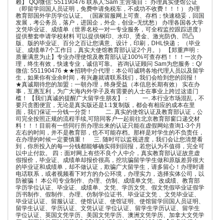
赖】 QQ/微信: 551190476 联系人:Sam 主营项目： 办理真实使馆公证
（即留学回国人员证明，免费申请免税车，不成功不收费！！！） 办理
教育部国外学历学位认证。（国家留服网上可查、存档；快速稳妥，回国
发展，考公务员，落户，进国企，外企，创业–无忧愁） 办理各国各大学
文凭毕业证、成绩单（世界名校一对一专业服务，可全程监控跟踪进度）
提供整套申请学校材料 可以提供钢印、水印、烫金、激光防伪、凹凸
版、版的毕业证、百分之百让您满意、设计，印刷，DHL快递； （毕业
证、成绩单7个工作日，真实大使馆教育部认证2个月。） 【郑重声明：
质量满意为止】专业办理使馆及教育部认证100%可查存档！！！一次办
理，终生有效，快速专业，诚信可靠。 咨询认证顾问 Sam为您服务：Q/
微信: 551190476 ★★招聘中介代理：本公司诚聘各地代理人员以及留学
生，如果你有业余时间，有兴趣就请联系我们，我们会给到您的回报！
★真诚期待您的加盟：一朝办理，终身受益（本信息长期有效） 实在办
事，互惠互利，为广大海内外学子及有需要的人士在事业上跨过这道门
槛！ 【我们真诚的提醒广大留学生朋友】： 一. 本行业市场混乱，不
要只贪图便宜，无论是真实版还是1:1复制版，都会有相应的成本在里
面，我们保证一分钱一分货！ 二. 真实的使馆认证及教育部认证，公
司完全按照正规的流程手续,可陪同客户一起前往北京教育部窗口递交材
料！！！目前有一些同行所办理出来的认证只能在虚假网站查询1-3个月
左右的时间，并不是教育部，也不可能存档。那样是对学生的不负责任，
在办理的时候一定要慎重！ 三. 随时可以监视进度，我们会让您清楚看
到，你所投入的每一分钱都能够确实得到回报，若您认为不值得，完全可
以中止付款。 四：面对网上有些不良个人中介，真实教育部认证故意虚
假报价，毕业证、成绩单却报价很高，挖坑骗留学学生做和原版差异很大
的毕业证和成绩单，却不做认证，欺骗广大留学生，请多留心！办理时请
电话联系，或者视频看下对方的办公环境，办理实力，选择实体公司，以
防被骗！ 本公司专业制作、办理、仿制、成绩单文凭、改成绩、教育部
学历学位认证、毕业证、成绩单、文凭、学历文凭、假文凭假毕业证假学
历书制作、假制作、办理、仿制学位证书、毕业证文凭 、文凭毕业证、
毕业证认证、留服认证、使馆认证、使馆证明、使馆留学回国人员证明、
留学生认证、学历认证、文凭认证 学位认证、留学生学历认证、留学生
学位认证、英国文凭学历、美国文凭学历、澳洲文凭学历、加拿大文凭学