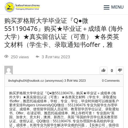
MENU
购买罗格斯大学毕业证『Q●微
551190476』购买★毕业证＋成绩单 (海外
大学）★真实留信认证（可查） ★各类英
文材料（学生卡、录取通知书offer，雅
250 views
3 สิงหาคม 2023
0
ibvbghujhu04@outlook.cz (anonymous)
3 สิงหาคม 2023
0
Comments
购买罗格斯大学毕业证『Q●微551190476』购买★毕业证＋成绩单 (海
外大学）★真实留信认证（可查） ★各类英文材料（学生卡、录取通知
书offer，雅思托福成绩单，学校，专业，学位，毕业时间都可以根据客户
要求安排Rutgers UniversityQQ/微信：551190476.专业为留学生办理毕
业证、成绩单、使馆留学回国人员证明、教育部学历学位认证、录取通知
书、Offer、在读证明、雅思托福成绩单、网上存档可查！ 专业面向“英
国、加拿大、意大利，澳洲、新西兰、美国 ”等国的学历学位真实教育部
认证、使馆认证。QQ/微信：551190476. 专业办理国外各高校的毕业
证，成绩单，长期专业为留学生解决毕业难的问题，【实体公司，值得信