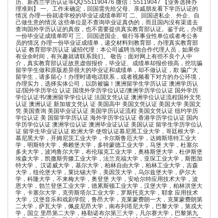
历、新西兰学历认证等QQ:551190476 微信：55119047 【业务选择办
理准则】 一、工作未确定，回国需先给父母、亲戚朋友看下学历认证的
情况 办理一份就读学校的毕业证成绩单即可 二、回国进私企、外企、自
己做生意的情况 这些单位是不查询毕业证真伪的，而且国内没有渠道去
查询国外学历认证的真假，也不需要提供真实教育部认证。鉴于此，办理
一份毕业证成绩单即可 三、回国进国企、银行等事业性单位或者考公务
员的情况 办理一份毕业证成绩单，递交材料到教育部，办理真实教育部
认证 教育部学历认证 诚招代理：本公司诚聘当地合作代理人员，如果你
有业余时间，有兴趣就请联系我们。 敬告：面对网上有些不良个人中
介，真实教育部认证故意虚假报价，毕业证、成绩单却报价很高，挖坑骗
留学学生做和原版差异很大的毕业证和成绩单，却不做认证，欺 骗广大
留学生，请多留心！办理时请电话联系，或者视频看下对方的办公环境，
办理实力，选择实体公司，以防被骗！澳洲留学生学历认证 澳洲学历认
证/国外学历学位 认证 国境外学历学位认证/澳洲学历学位认证 国外学历
学位认证书/澳洲留学学位认证 法国文凭认证 澳洲学位认证流程国外文凭
认证 澳洲认证 新加坡文凭认 证 美国高中 美国文凭认证 美国大学 美国文
凭 美国查询 美国毕业证认证 美国学历认证流程 美国文凭认证 纽约学历
学位认证 美 国留学学历认证 海外学历学位认证 香港学历学位认证 国内
学历学位认证 澳洲学位认证 澳洲毕业证认证 美国认证 留学生学历学位认
证 留学生毕业证认证 欧洲大学 使馆认证慕尼黑工业大学，哥廷根大学，
慕尼黑大学，开姆尼茨工业大学，卡尔斯鲁厄大学，达姆斯塔特工业大
学，明斯特大学，弗赖堡大学，多特蒙德工业大学，马堡 大学，杜塞尔
多夫大学，波鸿鲁尔大学，布伦瑞克工业大学，奥格斯堡大学，杜伊斯堡
埃森大学，凯撒斯劳滕工业大学，法兰克福大学，亚琛工业大学，斯图加
特大学， 汉诺威大学，基尔大学，柏林自由大学，柏林工业大学，吉森
大学，纽伦堡大学，莱比锡大学，美因茨大学，乌尔兹堡大学，萨尔大
学，科隆大学，不来梅大学，奥登堡 大学，安哈尔特应用技术大学，波
恩大学，勃兰登堡工业大学，德累斯顿工业大学，汉堡大学，柏林洪堡大
学，卡塞尔大学，克劳斯塔尔工业大学，罗斯托克大学，耶拿 应用技术
大学，汉堡音乐和戏剧学院，鲁昂大学，克莱蒙费朗一大，克莱蒙费朗第
二大学，萨瓦大学，佩皮尼昂大学，南布列塔尼大学，巴黎大学，第戎大
学，国立 里昂第二大学，格勒诺布尔第三大学，凡尔赛大学，巴黎第九