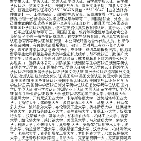
留学生认证、学历认证、文凭认证 学位认证、留学生学历认证、留学生
学位认证、英国文凭学历、美国文凭学历、澳洲文凭学历、加拿大文凭学
历、新西兰学历认证等QQ:551190476 微信：55119047 【业务选择办
理准则】 一、工作未确定，回国需先给父母、亲戚朋友看下学历认证的
情况 办理一份就读学校的毕业证成绩单即可 二、回国进私企、外企、自
己做生意的情况 这些单位是不查询毕业证真伪的，而且国内没有渠道去
查询国外学历认证的真假，也不需要提供真实教育部认证。鉴于此，办理
一份毕业证成绩单即可 三、回国进国企、银行等事业性单位或者考公务
员的情况 办理一份毕业证成绩单，递交材料到教育部，办理真实教育部
认证 教育部学历认证 诚招代理：本公司诚聘当地合作代理人员，如果你
有业余时间，有兴趣就请联系我们。 敬告：面对网上有些不良个人中
介，真实教育部认证故意虚假报价，毕业证、成绩单却报价很高，挖坑骗
留学学生做和原版差异很大的毕业证和成绩单，却不做认证，欺 骗广大
留学生，请多留心！办理时请电话联系，或者视频看下对方的办公环境，
办理实力，选择实体公司，以防被骗！澳洲留学生学历认证 澳洲学历认
证/国外学历学位 认证 国境外学历学位认证/澳洲学历学位认证 国外学历
学位认证书/澳洲留学学位认证 法国文凭认证 澳洲学位认证流程国外文凭
认证 澳洲认证 新加坡文凭认 证 美国高中 美国文凭认证 美国大学 美国文
凭 美国查询 美国毕业证认证 美国学历认证流程 美国文凭认证 纽约学历
学位认证 美 国留学学历认证 海外学历学位认证 香港学历学位认证 国内
学历学位认证 澳洲学位认证 澳洲毕业证认证 美国认证 留学生学历学位认
证 留学生毕业证认证 欧洲大学 使馆认证慕尼黑工业大学，哥廷根大学，
慕尼黑大学，开姆尼茨工业大学，卡尔斯鲁厄大学，达姆斯塔特工业大
学，明斯特大学，弗赖堡大学，多特蒙德工业大学，马堡 大学，杜塞尔
多夫大学，波鸿鲁尔大学，布伦瑞克工业大学，奥格斯堡大学，杜伊斯堡
埃森大学，凯撒斯劳滕工业大学，法兰克福大学，亚琛工业大学，斯图加
特大学， 汉诺威大学，基尔大学，柏林自由大学，柏林工业大学，吉森
大学，纽伦堡大学，莱比锡大学，美因茨大学，乌尔兹堡大学，萨尔大
学，科隆大学，不来梅大学，奥登堡 大学，安哈尔特应用技术大学，波
恩大学，勃兰登堡工业大学，德累斯顿工业大学，汉堡大学，柏林洪堡大
学，卡塞尔大学，克劳斯塔尔工业大学，罗斯托克大学，耶拿 应用技术
大学，汉堡音乐和戏剧学院，鲁昂大学，克莱蒙费朗一大，克莱蒙费朗第