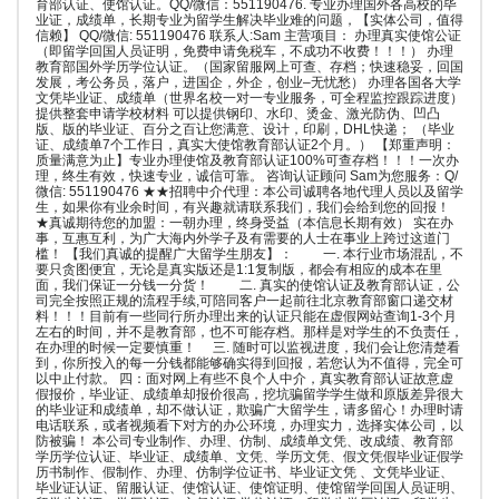
育部认证、使馆认证。QQ/微信：551190476. 专业办理国外各高校的毕
业证，成绩单，长期专业为留学生解决毕业难的问题，【实体公司，值得
信赖】 QQ/微信: 551190476 联系人:Sam 主营项目： 办理真实使馆公证
（即留学回国人员证明，免费申请免税车，不成功不收费！！！） 办理
教育部国外学历学位认证。（国家留服网上可查、存档；快速稳妥，回国
发展，考公务员，落户，进国企，外企，创业–无忧愁） 办理各国各大学
文凭毕业证、成绩单（世界名校一对一专业服务，可全程监控跟踪进度）
提供整套申请学校材料 可以提供钢印、水印、烫金、激光防伪、凹凸
版、版的毕业证、百分之百让您满意、设计，印刷，DHL快递； （毕业
证、成绩单7个工作日，真实大使馆教育部认证2个月。） 【郑重声明：
质量满意为止】专业办理使馆及教育部认证100%可查存档！！！一次办
理，终生有效，快速专业，诚信可靠。 咨询认证顾问 Sam为您服务：Q/
微信: 551190476 ★★招聘中介代理：本公司诚聘各地代理人员以及留学
生，如果你有业余时间，有兴趣就请联系我们，我们会给到您的回报！
★真诚期待您的加盟：一朝办理，终身受益（本信息长期有效） 实在办
事，互惠互利，为广大海内外学子及有需要的人士在事业上跨过这道门
槛！ 【我们真诚的提醒广大留学生朋友】： 一. 本行业市场混乱，不
要只贪图便宜，无论是真实版还是1:1复制版，都会有相应的成本在里
面，我们保证一分钱一分货！ 二. 真实的使馆认证及教育部认证，公
司完全按照正规的流程手续,可陪同客户一起前往北京教育部窗口递交材
料！！！目前有一些同行所办理出来的认证只能在虚假网站查询1-3个月
左右的时间，并不是教育部，也不可能存档。那样是对学生的不负责任，
在办理的时候一定要慎重！ 三. 随时可以监视进度，我们会让您清楚看
到，你所投入的每一分钱都能够确实得到回报，若您认为不值得，完全可
以中止付款。 四：面对网上有些不良个人中介，真实教育部认证故意虚
假报价，毕业证、成绩单却报价很高，挖坑骗留学学生做和原版差异很大
的毕业证和成绩单，却不做认证，欺骗广大留学生，请多留心！办理时请
电话联系，或者视频看下对方的办公环境，办理实力，选择实体公司，以
防被骗！ 本公司专业制作、办理、仿制、成绩单文凭、改成绩、教育部
学历学位认证、毕业证、成绩单、文凭、学历文凭、假文凭假毕业证假学
历书制作、假制作、办理、仿制学位证书、毕业证文凭 、文凭毕业证、
毕业证认证、留服认证、使馆认证、使馆证明、使馆留学回国人员证明、