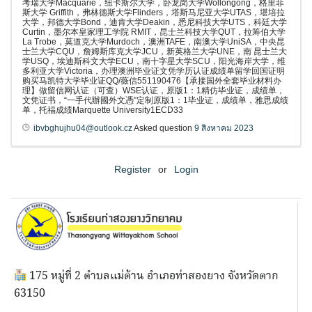
考瑞大学Macquarie，纽卡斯尔大学，卧龙岗大学Wollongong，格里菲
斯大学 Griffith，弗林德斯大学Flinders，塔斯马尼亚大学UTAS，堪培拉
大学，邦德大学Bond，迪肯大学Deakin，悉尼科技大学UTS，科廷大学
Curtin，墨尔本皇家理工学院 RMIT，昆士兰科技大学QUT，拉筹伯大学
La Trobe，莫道克大学Murdoch，澳洲TAFE，南澳大学UniSA，中央昆
士兰大学CQU，詹姆斯库克大学JCU，新英格兰大学UNE，南 昆士兰大
学USQ，埃迪斯科文大学ECU，南十字星大学SCU，阳光海岸大学，维
多利亚大学Victoria，办理澳洲毕业证文凭学历认证成绩单留学回国证明
购买马凯特大学毕业证QQ/薇信551190476【承接国外全套毕业材料办
理】做留信网认证（可查）WSE认证，原版1：1精仿毕业证，成绩单，
文凭证书，“一手代辦國外文憑”定制原版1：1毕业证，成绩单，雅思成绩
单，托福成绩Marquette University1ECD33
ibvbghujhu04@outlook.cz
Asked question
9 สิงหาคม 2023
Register
or
Login
175 หมู่ที่ 2 ตำบลแม่ต้าน อำเภอท่าสองยาง จังหวัดตาก
63150