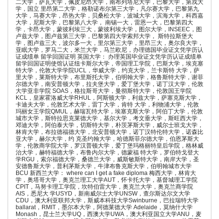
二大学，萨瓦大学，佩皮尼昂大学，南布列塔尼大学，巴黎大学，第戎大
学，国立 里昂第二大学，格勒诺布尔第三大学，凡尔赛大学，巴黎第九
大学，马赛大学，昂热大学，贝桑松大学，波城大学，滨海大学，科西嘉
大学，尼斯大学，巴黎第八大学， 南锡一大，雷恩一大，巴黎第四大
学，卡昂大学，蒙彼利埃三大，蒙彼利埃大学，图尔大学，INSEEC，图
卢兹大学，图卢兹第三大学，巴黎第四大学索邦大学， 斯特拉斯堡大
学，图卢兹三大，波尔多一大，里尔第三大学，里昂三大，奥尔良大学，
亚眠大学，罗马二大，米兰大学，马兰欧尼，办理德国毕业证文凭学历认
证成绩单 留学回国证明 英国大学： 办理英国毕业证文凭学历认证成绩单
留学回国证明使馆认证纽卡斯尔大学，帝国理工学院，巴斯大学，埃克塞
特大学，伦敦大学学院UCL，华威大学，约克大学，兰卡斯特 大学，萨
里大学，莱斯特大学，布里斯托大学，伯明翰大学，格鲁斯特大学，谢菲
尔德大学，南安普顿大学，拉夫堡大学，爱丁堡大学，诺丁汉大学，伦敦
大学亚非学院 SOAS，格拉斯哥大学，曼彻斯特大学，伦敦国王学院
KCL，皇家霍洛威大学RHUL，阿斯顿大学，利兹大学，萨塞克斯大学，
卡迪夫大学，伦敦艺术大学，雷丁大学，肯特 大学，利物浦大学，伦敦
玛丽女王学院QMUL，赫瑞瓦特大学，埃塞克斯大学，阿伯丁大学，伦敦
城市大学，斯特拉思克莱德大学，基尔大学，考文垂大学，斯旺西大学，
邓迪大学，阿伯泰大学，切斯特大学，朴茨茅斯大学，威尔士班戈大学，
林肯大学，布拉德福德大学，北安普顿大学，诺丁汉特伦特大学，诺森比
亚大学，赫尔大学，约 克圣约翰大学，哈德斯菲尔德大学，伯恩茅斯大
学，伦敦商学院大学，罗汉普顿大学，爱丁堡玛格丽特皇后学院，格林威
治大学，赫特福德大学，布鲁内尔大学，德蒙福 特大学，罗伯特戈登大
学RGU，索尔福德大学，桑德兰大学，威斯敏斯特大学，南岸大学，圣
安德鲁斯大学，普利茅斯大学，牛津布鲁克斯大学，伯明翰城市大学
BCU 新西兰大学： where can I get a fake diploma 梅西大学，林肯大
学，奥塔哥大学，奥克兰理工大学AUT，怀卡托大学，基督城理工学院
CPIT，马努卡理工学院，坎特伯雷大学，奥克兰大学，奥克兰商学院
AIS，悉尼大 学USYD，新南威尔士大学UNSW，查尔斯达尔文大学
CDU，澳大利亚联邦大学，斯威本科技大学Swinburne，巴拉瑞特大学
ballarat，RMIT，墨尔本大学，阿德莱德大学 Adelaide，莫纳什大学
Monash，昆士兰大学UQ，西澳大学UWA，澳大利亚国立大学ANU，麦