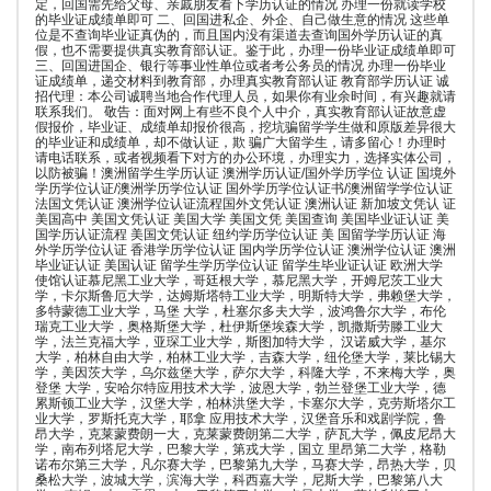
定，回国需先给父母、亲戚朋友看下学历认证的情况 办理一份就读学校
的毕业证成绩单即可 二、回国进私企、外企、自己做生意的情况 这些单
位是不查询毕业证真伪的，而且国内没有渠道去查询国外学历认证的真
假，也不需要提供真实教育部认证。鉴于此，办理一份毕业证成绩单即可
三、回国进国企、银行等事业性单位或者考公务员的情况 办理一份毕业
证成绩单，递交材料到教育部，办理真实教育部认证 教育部学历认证 诚
招代理：本公司诚聘当地合作代理人员，如果你有业余时间，有兴趣就请
联系我们。 敬告：面对网上有些不良个人中介，真实教育部认证故意虚
假报价，毕业证、成绩单却报价很高，挖坑骗留学学生做和原版差异很大
的毕业证和成绩单，却不做认证，欺 骗广大留学生，请多留心！办理时
请电话联系，或者视频看下对方的办公环境，办理实力，选择实体公司，
以防被骗！澳洲留学生学历认证 澳洲学历认证/国外学历学位 认证 国境外
学历学位认证/澳洲学历学位认证 国外学历学位认证书/澳洲留学学位认证
法国文凭认证 澳洲学位认证流程国外文凭认证 澳洲认证 新加坡文凭认 证
美国高中 美国文凭认证 美国大学 美国文凭 美国查询 美国毕业证认证 美
国学历认证流程 美国文凭认证 纽约学历学位认证 美 国留学学历认证 海
外学历学位认证 香港学历学位认证 国内学历学位认证 澳洲学位认证 澳洲
毕业证认证 美国认证 留学生学历学位认证 留学生毕业证认证 欧洲大学
使馆认证慕尼黑工业大学，哥廷根大学，慕尼黑大学，开姆尼茨工业大
学，卡尔斯鲁厄大学，达姆斯塔特工业大学，明斯特大学，弗赖堡大学，
多特蒙德工业大学，马堡 大学，杜塞尔多夫大学，波鸿鲁尔大学，布伦
瑞克工业大学，奥格斯堡大学，杜伊斯堡埃森大学，凯撒斯劳滕工业大
学，法兰克福大学，亚琛工业大学，斯图加特大学， 汉诺威大学，基尔
大学，柏林自由大学，柏林工业大学，吉森大学，纽伦堡大学，莱比锡大
学，美因茨大学，乌尔兹堡大学，萨尔大学，科隆大学，不来梅大学，奥
登堡 大学，安哈尔特应用技术大学，波恩大学，勃兰登堡工业大学，德
累斯顿工业大学，汉堡大学，柏林洪堡大学，卡塞尔大学，克劳斯塔尔工
业大学，罗斯托克大学，耶拿 应用技术大学，汉堡音乐和戏剧学院，鲁
昂大学，克莱蒙费朗一大，克莱蒙费朗第二大学，萨瓦大学，佩皮尼昂大
学，南布列塔尼大学，巴黎大学，第戎大学，国立 里昂第二大学，格勒
诺布尔第三大学，凡尔赛大学，巴黎第九大学，马赛大学，昂热大学，贝
桑松大学，波城大学，滨海大学，科西嘉大学，尼斯大学，巴黎第八大