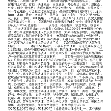
免税车，不成功不收费！！！） 办理教育部国外学历学位认证。（国家
留服网上可查、存档；快速稳妥，回国发展，考公务员，落户，进国企，
外企，创业–无忧愁） 办理各国各大学文凭毕业证、成绩单（世界名校一
对一专业服务，可全程监控跟踪进度） 提供整套申请学校材料 可以提供
钢印、水印、烫金、激光防伪、凹凸版、版的毕业证、百分之百让您满
意、设计，印刷，DHL快递； （毕业证、成绩单7个工作日，真实大使馆
教育部认证2个月。） 【郑重声明：质量满意为止】专业办理使馆及教育
部认证100%可查存档！！！一次办理，终生有效，快速专业，诚信可
靠。 咨询认证顾问 Sam为您服务：Q/微信: 551190476 ★★招聘中介代
理：本公司诚聘各地代理人员以及留学生，如果你有业余时间，有兴趣就
请联系我们，我们会给到您的回报！ ★真诚期待您的加盟：一朝办理，
终身受益（本信息长期有效） 实在办事，互惠互利，为广大海内外学子
及有需要的人士在事业上跨过这道门槛！ 【我们真诚的提醒广大留学生
朋友】： 一. 本行业市场混乱，不要只贪图便宜，无论是真实版还是
1:1复制版，都会有相应的成本在里面，我们保证一分钱一分货！ 二.
真实的使馆认证及教育部认证，公司完全按照正规的流程手续,可陪同客
户一起前往北京教育部窗口递交材料！！！目前有一些同行所办理出来的
认证只能在虚假网站查询1-3个月左右的时间，并不是教育部，也不可能
存档。那样是对学生的不负责任，在办理的时候一定要慎重！ 三. 随时
可以监视进度，我们会让您清楚看到，你所投入的每一分钱都能够确实得
到回报，若您认为不值得，完全可以中止付款。 四：面对网上有些不良
个人中介，真实教育部认证故意虚假报价，毕业证、成绩单却报价很高，
挖坑骗留学学生做和原版差异很大的毕业证和成绩单，却不做认证，欺骗
广大留学生，请多留心！办理时请电话联系，或者视频看下对方的办公环
境，办理实力，选择实体公司，以防被骗！ 本公司专业制作、办理、仿
制、成绩单文凭、改成绩、教育部学历学位认证、毕业证、成绩单、文
凭、学历文凭、假文凭假毕业证假学历书制作、假制作、办理、仿制学位
证书、毕业证文凭 、文凭毕业证、毕业证认证、留服认证、使馆认证、
使馆证明、使馆留学回国人员证明、留学生认证、学历认证、文凭认证
学位认证、留学生学历认证、留学生学位认证、英国文凭学历、美国文凭
学历、澳洲文凭学历、加拿大文凭学历、新西兰学历认证等
QQ:551190476 微信：55119047 【业务选择办理准则】 一、工作未确