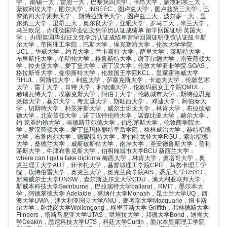
学， 南锡一大，雷恩一大，巴黎第四大学，卡昂大学，蒙彼利埃三大，
蒙彼利埃大学，图尔大学，INSEEC，图卢兹大学，图卢兹第三大学，巴
黎第四大学索邦大学， 斯特拉斯堡大学，图卢兹三大，波尔多一大，里
尔第三大学，里昂三大，奥尔良大学，亚眠大学，罗马二大，米兰大学，
马兰欧尼，办理德国毕业证文凭学历认证成绩单 留学回国证明 英国大
学： 办理英国毕业证文凭学历认证成绩单留学回国证明使馆认证纽卡斯
尔大学，帝国理工学院，巴斯大学，埃克塞特大学，伦敦大学学院
UCL，华威大学，约克大学，兰卡斯特 大学，萨里大学，莱斯特大学，
布里斯托大学，伯明翰大学，格鲁斯特大学，谢菲尔德大学，南安普顿大
学，拉夫堡大学，爱丁堡大学，诺丁汉大学，伦敦大学亚非学院 SOAS，
格拉斯哥大学，曼彻斯特大学，伦敦国王学院KCL，皇家霍洛威大学
RHUL，阿斯顿大学，利兹大学，萨塞克斯大学，卡迪夫大学，伦敦艺术
大学，雷丁大学，肯特 大学，利物浦大学，伦敦玛丽女王学院QMUL，
赫瑞瓦特大学，埃塞克斯大学，阿伯丁大学，伦敦城市大学，斯特拉思克
莱德大学，基尔大学，考文垂大学，斯旺西大学， 邓迪大学，阿伯泰大
学，切斯特大学，朴茨茅斯大学，威尔士班戈大学，林肯大学，布拉德福
德大学，北安普顿大学，诺丁汉特伦特大学，诺森比亚大学，赫尔大学，
约 克圣约翰大学，哈德斯菲尔德大学，伯恩茅斯大学，伦敦商学院大
学，罗汉普顿大学，爱丁堡玛格丽特皇后学院，格林威治大学，赫特福德
大学，布鲁内尔大学，德蒙福 特大学，罗伯特戈登大学RGU，索尔福德
大学，桑德兰大学，威斯敏斯特大学，南岸大学，圣安德鲁斯大学，普利
茅斯大学，牛津布鲁克斯大学，伯明翰城市大学BCU 新西兰大学：
where can I get a fake diploma 梅西大学，林肯大学，奥塔哥大学，奥
克兰理工大学AUT，怀卡托大学，基督城理工学院CPIT，马努卡理工学
院，坎特伯雷大学，奥克兰大学，奥克兰商学院AIS，悉尼大 学USYD，
新南威尔士大学UNSW，查尔斯达尔文大学CDU，澳大利亚联邦大学，
斯威本科技大学Swinburne，巴拉瑞特大学ballarat，RMIT，墨尔本大
学，阿德莱德大学 Adelaide，莫纳什大学Monash，昆士兰大学UQ，西
澳大学UWA，澳大利亚国立大学ANU，麦考瑞大学Macquarie，纽卡斯
尔大学，卧龙岗大学Wollongong，格里菲斯大学 Griffith，弗林德斯大学
Flinders，塔斯马尼亚大学UTAS，堪培拉大学，邦德大学Bond，迪肯大
学Deakin，悉尼科技大学UTS，科廷大学Curtin，墨尔本皇家理工学院