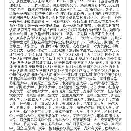
历、新西兰学历认证等QQ:551190476 微信：55119047 【业务选择办
理准则】 一、工作未确定，回国需先给父母、亲戚朋友看下学历认证的
情况 办理一份就读学校的毕业证成绩单即可 二、回国进私企、外企、自
己做生意的情况 这些单位是不查询毕业证真伪的，而且国内没有渠道去
查询国外学历认证的真假，也不需要提供真实教育部认证。鉴于此，办理
一份毕业证成绩单即可 三、回国进国企、银行等事业性单位或者考公务
员的情况 办理一份毕业证成绩单，递交材料到教育部，办理真实教育部
认证 教育部学历认证 诚招代理：本公司诚聘当地合作代理人员，如果你
有业余时间，有兴趣就请联系我们。 敬告：面对网上有些不良个人中
介，真实教育部认证故意虚假报价，毕业证、成绩单却报价很高，挖坑骗
留学学生做和原版差异很大的毕业证和成绩单，却不做认证，欺 骗广大
留学生，请多留心！办理时请电话联系，或者视频看下对方的办公环境，
办理实力，选择实体公司，以防被骗！澳洲留学生学历认证 澳洲学历认
证/国外学历学位 认证 国境外学历学位认证/澳洲学历学位认证 国外学历
学位认证书/澳洲留学学位认证 法国文凭认证 澳洲学位认证流程国外文凭
认证 澳洲认证 新加坡文凭认 证 美国高中 美国文凭认证 美国大学 美国文
凭 美国查询 美国毕业证认证 美国学历认证流程 美国文凭认证 纽约学历
学位认证 美 国留学学历认证 海外学历学位认证 香港学历学位认证 国内
学历学位认证 澳洲学位认证 澳洲毕业证认证 美国认证 留学生学历学位认
证 留学生毕业证认证 欧洲大学 使馆认证慕尼黑工业大学，哥廷根大学，
慕尼黑大学，开姆尼茨工业大学，卡尔斯鲁厄大学，达姆斯塔特工业大
学，明斯特大学，弗赖堡大学，多特蒙德工业大学，马堡 大学，杜塞尔
多夫大学，波鸿鲁尔大学，布伦瑞克工业大学，奥格斯堡大学，杜伊斯堡
埃森大学，凯撒斯劳滕工业大学，法兰克福大学，亚琛工业大学，斯图加
特大学， 汉诺威大学，基尔大学，柏林自由大学，柏林工业大学，吉森
大学，纽伦堡大学，莱比锡大学，美因茨大学，乌尔兹堡大学，萨尔大
学，科隆大学，不来梅大学，奥登堡 大学，安哈尔特应用技术大学，波
恩大学，勃兰登堡工业大学，德累斯顿工业大学，汉堡大学，柏林洪堡大
学，卡塞尔大学，克劳斯塔尔工业大学，罗斯托克大学，耶拿 应用技术
大学，汉堡音乐和戏剧学院，鲁昂大学，克莱蒙费朗一大，克莱蒙费朗第
二大学，萨瓦大学，佩皮尼昂大学，南布列塔尼大学，巴黎大学，第戎大
学，国立 里昂第二大学，格勒诺布尔第三大学，凡尔赛大学，巴黎第九