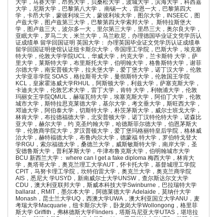
大学，马赛大学，昂热大学，贝桑松大学，波城大学，滨海大学，科西嘉
大学，尼斯大学，巴黎第八大学， 南锡一大，雷恩一大，巴黎第四大
学，卡昂大学，蒙彼利埃三大，蒙彼利埃大学，图尔大学，INSEEC，图
卢兹大学，图卢兹第三大学，巴黎第四大学索邦大学， 斯特拉斯堡大
学，图卢兹三大，波尔多一大，里尔第三大学，里昂三大，奥尔良大学，
亚眠大学，罗马二大，米兰大学，马兰欧尼，办理德国毕业证文凭学历认
证成绩单 留学回国证明 英国大学： 办理英国毕业证文凭学历认证成绩单
留学回国证明使馆认证纽卡斯尔大学，帝国理工学院，巴斯大学，埃克塞
特大学，伦敦大学学院UCL，华威大学，约克大学，兰卡斯特 大学，萨
里大学，莱斯特大学，布里斯托大学，伯明翰大学，格鲁斯特大学，谢菲
尔德大学，南安普顿大学，拉夫堡大学，爱丁堡大学，诺丁汉大学，伦敦
大学亚非学院 SOAS，格拉斯哥大学，曼彻斯特大学，伦敦国王学院
KCL，皇家霍洛威大学RHUL，阿斯顿大学，利兹大学，萨塞克斯大学，
卡迪夫大学，伦敦艺术大学，雷丁大学，肯特 大学，利物浦大学，伦敦
玛丽女王学院QMUL，赫瑞瓦特大学，埃塞克斯大学，阿伯丁大学，伦敦
城市大学，斯特拉思克莱德大学，基尔大学，考文垂大学，斯旺西大学，
邓迪大学，阿伯泰大学，切斯特大学，朴茨茅斯大学，威尔士班戈大学，
林肯大学，布拉德福德大学，北安普顿大学，诺丁汉特伦特大学，诺森比
亚大学，赫尔大学，约 克圣约翰大学，哈德斯菲尔德大学，伯恩茅斯大
学，伦敦商学院大学，罗汉普顿大学，爱丁堡玛格丽特皇后学院，格林威
治大学，赫特福德大学，布鲁内尔大学，德蒙福 特大学，罗伯特戈登大
学RGU，索尔福德大学，桑德兰大学，威斯敏斯特大学，南岸大学，圣
安德鲁斯大学，普利茅斯大学，牛津布鲁克斯大学，伯明翰城市大学
BCU 新西兰大学： where can I get a fake diploma 梅西大学，林肯大
学，奥塔哥大学，奥克兰理工大学AUT，怀卡托大学，基督城理工学院
CPIT，马努卡理工学院，坎特伯雷大学，奥克兰大学，奥克兰商学院
AIS，悉尼大 学USYD，新南威尔士大学UNSW，查尔斯达尔文大学
CDU，澳大利亚联邦大学，斯威本科技大学Swinburne，巴拉瑞特大学
ballarat，RMIT，墨尔本大学，阿德莱德大学 Adelaide，莫纳什大学
Monash，昆士兰大学UQ，西澳大学UWA，澳大利亚国立大学ANU，麦
考瑞大学Macquarie，纽卡斯尔大学，卧龙岗大学Wollongong，格里菲
斯大学 Griffith，弗林德斯大学Flinders，塔斯马尼亚大学UTAS，堪培拉