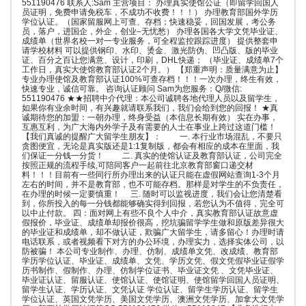
551190476 联系人:Sam 主营项目： 办理真实使馆公证（即留学回国人
员证明，免费申请免税车，不成功不收费！！！） 办理教育部国外学历
学位认证。（国家留服网上可查、存档；快速稳妥，回国发展，考公务
员，落户，进国企，外企，创业–无忧愁） 办理各国各大学文凭毕业证、
成绩单（世界名校一对一专业服务，可全程监控跟踪进度） 提供整套申
请学校材料 可以提供钢印、水印、烫金、激光防伪、凹凸版、版的毕业
证、百分之百让您满意、设计，印刷，DHL快递； （毕业证、成绩单7个
工作日，真实大使馆教育部认证2个月。） 【郑重声明：质量满意为止】
专业办理使馆及教育部认证100%可查存档！！！一次办理，终生有效，
快速专业，诚信可靠。 咨询认证顾问 Sam为您服务：Q/微信:
551190476 ★★招聘中介代理：本公司诚聘各地代理人员以及留学生，
如果你有业余时间，有兴趣就请联系我们，我们会给到您的回报！ ★真
诚期待您的加盟：一朝办理，终身受益（本信息长期有效） 实在办事，
互惠互利，为广大海内外学子及有需要的人士在事业上跨过这道门槛！
【我们真诚的提醒广大留学生朋友】： 一. 本行业市场混乱，不要只
贪图便宜，无论是真实版还是1:1复制版，都会有相应的成本在里面，我
们保证一分钱一分货！ 二. 真实的使馆认证及教育部认证，公司完全
按照正规的流程手续,可陪同客户一起前往北京教育部窗口递交材
料！！！目前有一些同行所办理出来的认证只能在虚假网站查询1-3个月
左右的时间，并不是教育部，也不可能存档。那样是对学生的不负责任，
在办理的时候一定要慎重！ 三. 随时可以监视进度，我们会让您清楚看
到，你所投入的每一分钱都能够确实得到回报，若您认为不值得，完全可
以中止付款。 四：面对网上有些不良个人中介，真实教育部认证故意虚
假报价，毕业证、成绩单却报价很高，挖坑骗留学学生做和原版差异很大
的毕业证和成绩单，却不做认证，欺骗广大留学生，请多留心！办理时请
电话联系，或者视频看下对方的办公环境，办理实力，选择实体公司，以
防被骗！ 本公司专业制作、办理、仿制、成绩单文凭、改成绩、教育部
学历学位认证、毕业证、成绩单、文凭、学历文凭、假文凭假毕业证假学
历书制作、假制作、办理、仿制学位证书、毕业证文凭 、文凭毕业证、
毕业证认证、留服认证、使馆认证、使馆证明、使馆留学回国人员证明、
留学生认证、学历认证、文凭认证 学位认证、留学生学历认证、留学生
学位认证、英国文凭学历、美国文凭学历、澳洲文凭学历、加拿大文凭学