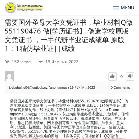
MENU
需要国外圣母大学文凭证书，毕业材料Q微
551190476 做[学历证书】 偽造学校原版
文凭证书 ，一手代辦毕业证成绩单 原版
1：1精仿毕业证||成绩
152 views
19 สิงหาคม 2023
0
ibvbghujhu04@outlook.cz (anonymous)
19 สิงหาคม 2023
0
Comments
需要国外圣母大学文凭证书，毕业材料Q微551190476 做[学历证书】 偽
造学校原版文凭证书 ，一手代辦毕业证成绩单 原版1：1精仿毕业证||成
绩单高质量制作，线上办理【留信认证】国外+做文凭 Notre Dame
diplomaQQ/微信：551190476.专业为留学生办理毕业证、成绩单、使馆
留学回国人员证明、教育部学历学位认证、录取通知书、Offer、在读证
明、雅思托福成绩单、网上存档可查！ 专业面向“英国、加拿大、意大
利，澳洲、新西兰、美国 ”等国的学历学位真实教育部认证、使馆认证。
QQ/微信：551190476. 专业办理国外各高校的毕业证，成绩单，长期专
业为留学生解决毕业难的问题，【实体公司，值得信赖】 QQ/微信: