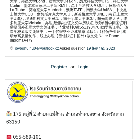
大学，邦德大学Bond，迪肯大学Deakin，悉尼科技大学UTS，科廷大学
Curtin，墨尔本皇家理工学院 RMIT，昆士兰科技大学QUT，拉筹伯大学
La Trobe，莫道克大学Murdoch，澳洲TAFE，南澳大学UniSA，中央昆
士兰大学CQU，詹姆斯库克大学JCU，新英格兰大学UNE，南 昆士兰大
学USQ，埃迪斯科文大学ECU，南十字星大学SCU，阳光海岸大学，维
多利亚大学Victoria，办理澳洲毕业证文凭学历认证成绩单留学回国证明
需要国外圣母大学文凭证书，毕业材料Q微551190476 做[学历证书】 偽
造学校原版文凭证书 ，一手代辦毕业证成绩单 原版1：1精仿毕业证||成
绩单高质量制作，线上办理【留信认证】国外+做文凭 Notre Dame
diplomaA479
ibvbghujhu04@outlook.cz
Asked question
19 สิงหาคม 2023
Register
or
Login
175 หมู่ที่ 2 ตำบลแม่ต้าน อำเภอท่าสองยาง จังหวัดตาก
63150
055-589-101