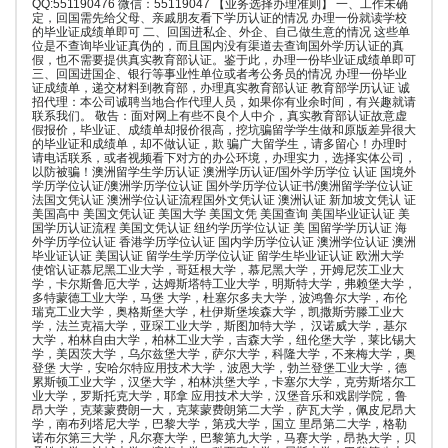
QQ:551190476 微信：55119047 【业务选择办理准则】 一、工作未确
定，回国需先给父母、亲戚朋友看下学历认证的情况 办理一份就读学校
的毕业证成绩单即可 二、回国进私企、外企、自己做生意的情况 这些单
位是不查询毕业证真伪的，而且国内没有渠道去查询国外学历认证的真
假，也不需要提供真实教育部认证。鉴于此，办理一份毕业证成绩单即可
三、回国进国企、银行等事业性单位或者考公务员的情况 办理一份毕业
证成绩单，递交材料到教育部，办理真实教育部认证 教育部学历认证 诚
招代理：本公司诚聘当地合作代理人员，如果你有业余时间，有兴趣就请
联系我们。 敬告：面对网上有些不良个人中介，真实教育部认证故意虚
假报价，毕业证、成绩单却报价很高，挖坑骗留学学生做和原版差异很大
的毕业证和成绩单，却不做认证，欺 骗广大留学生，请多留心！办理时
请电话联系，或者视频看下对方的办公环境，办理实力，选择实体公司，
以防被骗！澳洲留学生学历认证 澳洲学历认证/国外学历学位 认证 国境外
学历学位认证/澳洲学历学位认证 国外学历学位认证书/澳洲留学学位认证
法国文凭认证 澳洲学位认证流程国外文凭认证 澳洲认证 新加坡文凭认 证
美国高中 美国文凭认证 美国大学 美国文凭 美国查询 美国毕业证认证 美
国学历认证流程 美国文凭认证 纽约学历学位认证 美 国留学学历认证 海
外学历学位认证 香港学历学位认证 国内学历学位认证 澳洲学位认证 澳洲
毕业证认证 美国认证 留学生学历学位认证 留学生毕业证认证 欧洲大学
使馆认证慕尼黑工业大学，哥廷根大学，慕尼黑大学，开姆尼茨工业大
学，卡尔斯鲁厄大学，达姆斯塔特工业大学，明斯特大学，弗赖堡大学，
多特蒙德工业大学，马堡 大学，杜塞尔多夫大学，波鸿鲁尔大学，布伦
瑞克工业大学，奥格斯堡大学，杜伊斯堡埃森大学，凯撒斯劳滕工业大
学，法兰克福大学，亚琛工业大学，斯图加特大学， 汉诺威大学，基尔
大学，柏林自由大学，柏林工业大学，吉森大学，纽伦堡大学，莱比锡大
学，美因茨大学，乌尔兹堡大学，萨尔大学，科隆大学，不来梅大学，奥
登堡 大学，安哈尔特应用技术大学，波恩大学，勃兰登堡工业大学，德
累斯顿工业大学，汉堡大学，柏林洪堡大学，卡塞尔大学，克劳斯塔尔工
业大学，罗斯托克大学，耶拿 应用技术大学，汉堡音乐和戏剧学院，鲁
昂大学，克莱蒙费朗一大，克莱蒙费朗第二大学，萨瓦大学，佩皮尼昂大
学，南布列塔尼大学，巴黎大学，第戎大学，国立 里昂第二大学，格勒
诺布尔第三大学，凡尔赛大学，巴黎第九大学，马赛大学，昂热大学，贝