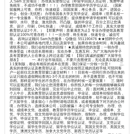
人:Sam 主营项目： 办理真实使馆公证（即留学回国人员证明，免费申请
免税车，不成功不收费！！！） 办理教育部国外学历学位认证。（国家
留服网上可查、存档；快速稳妥，回国发展，考公务员，落户，进国企，
外企，创业–无忧愁） 办理各国各大学文凭毕业证、成绩单（世界名校一
对一专业服务，可全程监控跟踪进度） 提供整套申请学校材料 可以提供
钢印、水印、烫金、激光防伪、凹凸版、版的毕业证、百分之百让您满
意、设计，印刷，DHL快递； （毕业证、成绩单7个工作日，真实大使馆
教育部认证2个月。） 【郑重声明：质量满意为止】专业办理使馆及教育
部认证100%可查存档！！！一次办理，终生有效，快速专业，诚信可
靠。 咨询认证顾问 Sam为您服务：Q/微信: 551190476 ★★招聘中介代
理：本公司诚聘各地代理人员以及留学生，如果你有业余时间，有兴趣就
请联系我们，我们会给到您的回报！ ★真诚期待您的加盟：一朝办理，
终身受益（本信息长期有效） 实在办事，互惠互利，为广大海内外学子
及有需要的人士在事业上跨过这道门槛！ 【我们真诚的提醒广大留学生
朋友】： 一. 本行业市场混乱，不要只贪图便宜，无论是真实版还是
1:1复制版，都会有相应的成本在里面，我们保证一分钱一分货！ 二.
真实的使馆认证及教育部认证，公司完全按照正规的流程手续,可陪同客
户一起前往北京教育部窗口递交材料！！！目前有一些同行所办理出来的
认证只能在虚假网站查询1-3个月左右的时间，并不是教育部，也不可能
存档。那样是对学生的不负责任，在办理的时候一定要慎重！ 三. 随时
可以监视进度，我们会让您清楚看到，你所投入的每一分钱都能够确实得
到回报，若您认为不值得，完全可以中止付款。 四：面对网上有些不良
个人中介，真实教育部认证故意虚假报价，毕业证、成绩单却报价很高，
挖坑骗留学学生做和原版差异很大的毕业证和成绩单，却不做认证，欺骗
广大留学生，请多留心！办理时请电话联系，或者视频看下对方的办公环
境，办理实力，选择实体公司，以防被骗！ 本公司专业制作、办理、仿
制、成绩单文凭、改成绩、教育部学历学位认证、毕业证、成绩单、文
凭、学历文凭、假文凭假毕业证假学历书制作、假制作、办理、仿制学位
证书、毕业证文凭 、文凭毕业证、毕业证认证、留服认证、使馆认证、
使馆证明、使馆留学回国人员证明、留学生认证、学历认证、文凭认证
学位认证、留学生学历认证、留学生学位认证、英国文凭学历、美国文凭
学历、澳洲文凭学历、加拿大文凭学历、新西兰学历认证等