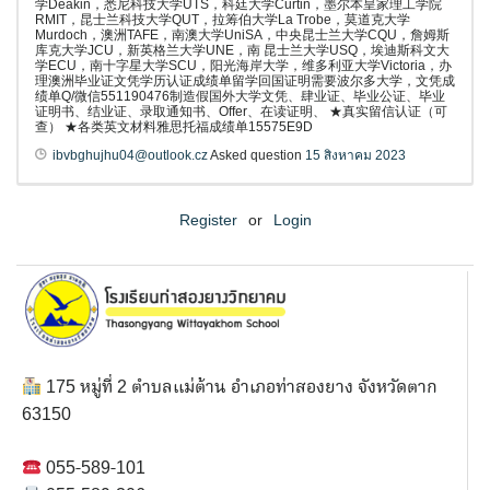
学Deakin，悉尼科技大学UTS，科廷大学Curtin，墨尔本皇家理工学院
RMIT，昆士兰科技大学QUT，拉筹伯大学La Trobe，莫道克大学
Murdoch，澳洲TAFE，南澳大学UniSA，中央昆士兰大学CQU，詹姆斯
库克大学JCU，新英格兰大学UNE，南 昆士兰大学USQ，埃迪斯科文大
学ECU，南十字星大学SCU，阳光海岸大学，维多利亚大学Victoria，办
理澳洲毕业证文凭学历认证成绩单留学回国证明需要波尔多大学，文凭成
绩单Q/微信551190476制造假国外大学文凭、肆业证、毕业公证、毕业
证明书、结业证、录取通知书、Offer、在读证明、 ★真实留信认证（可
查） ★各类英文材料雅思托福成绩单15575E9D
ibvbghujhu04@outlook.cz
Asked question
15 สิงหาคม 2023
Register
or
Login
175 หมู่ที่ 2 ตำบลแม่ต้าน อำเภอท่าสองยาง จังหวัดตาก
63150
055-589-101