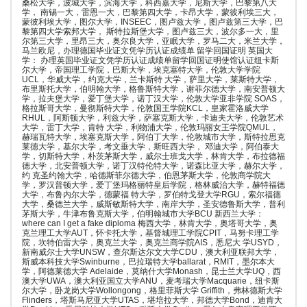
桑松大学，波城大学，滨海大学，科西嘉大学，尼斯大学，巴黎第八大
学， 南锡一大，雷恩一大，巴黎第四大学，卡昂大学，蒙彼利埃三大，
蒙彼利埃大学，图尔大学，INSEEC，图卢兹大学，图卢兹第三大学，巴
黎第四大学索邦大学， 斯特拉斯堡大学，图卢兹三大，波尔多一大，里
尔第三大学，里昂三大，奥尔良大学，亚眠大学，罗马二大，米兰大学，
马兰欧尼，办理德国毕业证文凭学历认证成绩单 留学回国证明 英国大
学： 办理英国毕业证文凭学历认证成绩单留学回国证明使馆认证纽卡斯
尔大学，帝国理工学院，巴斯大学，埃克塞特大学，伦敦大学学院
UCL，华威大学，约克大学，兰卡斯特 大学，萨里大学，莱斯特大学，
布里斯托大学，伯明翰大学，格鲁斯特大学，谢菲尔德大学，南安普顿大
学，拉夫堡大学，爱丁堡大学，诺丁汉大学，伦敦大学亚非学院 SOAS，
格拉斯哥大学，曼彻斯特大学，伦敦国王学院KCL，皇家霍洛威大学
RHUL，阿斯顿大学，利兹大学，萨塞克斯大学，卡迪夫大学，伦敦艺术
大学，雷丁大学，肯特 大学，利物浦大学，伦敦玛丽女王学院QMUL，
赫瑞瓦特大学，埃塞克斯大学，阿伯丁大学，伦敦城市大学，斯特拉思克
莱德大学，基尔大学，考文垂大学，斯旺西大学， 邓迪大学，阿伯泰大
学，切斯特大学，朴茨茅斯大学，威尔士班戈大学，林肯大学，布拉德福
德大学，北安普顿大学，诺丁汉特伦特大学，诺森比亚大学，赫尔大学，
约 克圣约翰大学，哈德斯菲尔德大学，伯恩茅斯大学，伦敦商学院大
学，罗汉普顿大学，爱丁堡玛格丽特皇后学院，格林威治大学，赫特福德
大学，布鲁内尔大学，德蒙福 特大学，罗伯特戈登大学RGU，索尔福德
大学，桑德兰大学，威斯敏斯特大学，南岸大学，圣安德鲁斯大学，普利
茅斯大学，牛津布鲁克斯大学，伯明翰城市大学BCU 新西兰大学：
where can I get a fake diploma 梅西大学，林肯大学，奥塔哥大学，奥
克兰理工大学AUT，怀卡托大学，基督城理工学院CPIT，马努卡理工学
院，坎特伯雷大学，奥克兰大学，奥克兰商学院AIS，悉尼大 学USYD，
新南威尔士大学UNSW，查尔斯达尔文大学CDU，澳大利亚联邦大学，
斯威本科技大学Swinburne，巴拉瑞特大学ballarat，RMIT，墨尔本大
学，阿德莱德大学 Adelaide，莫纳什大学Monash，昆士兰大学UQ，西
澳大学UWA，澳大利亚国立大学ANU，麦考瑞大学Macquarie，纽卡斯
尔大学，卧龙岗大学Wollongong，格里菲斯大学 Griffith，弗林德斯大学
Flinders，塔斯马尼亚大学UTAS，堪培拉大学，邦德大学Bond，迪肯大