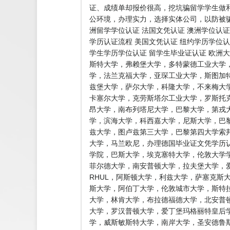
证、成绩单却报价很高，挖坑骗留学学生做
公环境，办理实力，选择实体公司，以防被骗
洲留学学位认证 法国文凭认证 澳洲学位认证
学历认证流程 美国文凭认证 纽约学历学位认
学生学历学位认证 留学生毕业证认证 欧洲
斯特大学，弗赖堡大学，多特蒙德工业大学
学，法兰克福大学，亚琛工业大学，斯图加
兹堡大学，萨尔大学，科隆大学，不来梅大
卡塞尔大学，克劳斯塔尔工业大学，罗斯托
昂大学，南布列塔尼大学，巴黎大学，第戎
学，滨海大学，科西嘉大学，尼斯大学，巴黎
兹大学，图卢兹第三大学，巴黎第四大学索
大学，马兰欧尼，办理德国毕业证文凭学历认
学院，巴斯大学，埃克塞特大学，伦敦大学学
菲尔德大学，南安普顿大学，拉夫堡大学，爱
RHUL，阿斯顿大学，利兹大学，萨塞克斯
斯大学，阿伯丁大学，伦敦城市大学，斯特
大学，林肯大学，布拉德福德大学，北安普
大学，罗汉普顿大学，爱丁堡玛格丽特皇后
学，威斯敏斯特大学，南岸大学，圣安德鲁斯大学，普