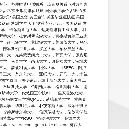
留心！办理时请电话联系，或者视频看下对方的办
认证/澳洲学历学位认证 国外学历学位认证书/澳
国大学 美国文凭 美国查询 美国毕业证认证 美国
认证 澳洲学位认证 澳洲毕业证认证 美国认证 留
大学，卡尔斯鲁厄大学，达姆斯塔特工业大学，明
斯堡大学，杜伊斯堡埃森大学，凯撒斯劳滕工业大
学，纽伦堡大学，莱比锡大学，美因茨大学，乌尔
，德累斯顿工业大学，汉堡大学，柏林洪堡大学，
朗一大，克莱蒙费朗第二大学，萨瓦大学，佩皮尼
大学，马赛大学，昂热大学，贝桑松大学，波城大
大，蒙彼利埃大学，图尔大学，INSEEC，图卢
昂三大，奥尔良大学，亚眠大学，罗马二大，米兰
单留学回国证明使馆认证纽卡斯尔大学，帝国理工
学，布里斯托大学，伯明翰大学，格鲁斯特大学，谢
彻斯特大学，伦敦国王学院KCL，皇家霍洛威大学
伦敦玛丽女王学院QMUL，赫瑞瓦特大学，埃塞克
泰大学，切斯特大学，朴茨茅斯大学，威尔士班戈
，哈德斯菲尔德大学，伯恩茅斯大学，伦敦商学院
伯特戈登大学RGU，索尔福德大学，桑德兰大
n I get a fake diploma 梅西大