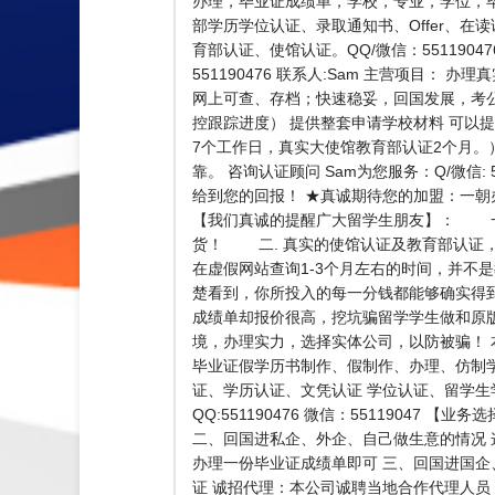
办理，毕业证成绩单，学校，专业，学位，毕业
部学历学位认证、录取通知书、Offer、在
育部认证、使馆认证。QQ/微信：551190
551190476 联系人:Sam 主营项
网上可查、存档；快速稳妥，回国发展，考
控跟踪进度） 提供整套申请学校材料 可以
7个工作日，真实大使馆教育部认证2个月。
靠。 咨询认证顾问 Sam为您服务：Q/微信
给到您的回报！ ★真诚期待您的加盟：一
【我们真诚的提醒广大留学生朋友】： 一.
货！ 二. 真实的使馆认证及教育部认证
在虚假网站查询1-3个月左右的时间，并不
楚看到，你所投入的每一分钱都能够确实得
成绩单却报价很高，挖坑骗留学学生做和原
境，办理实力，选择实体公司，以防被骗！
毕业证假学历书制作、假制作、办理、仿制
证、学历认证、文凭认证 学位认证、留学
QQ:551190476 微信：551190
二、回国进私企、外企、自己做生意的情况
办理一份毕业证成绩单即可 三、回国进国企
证 诚招代理：本公司诚聘当地合作代理人