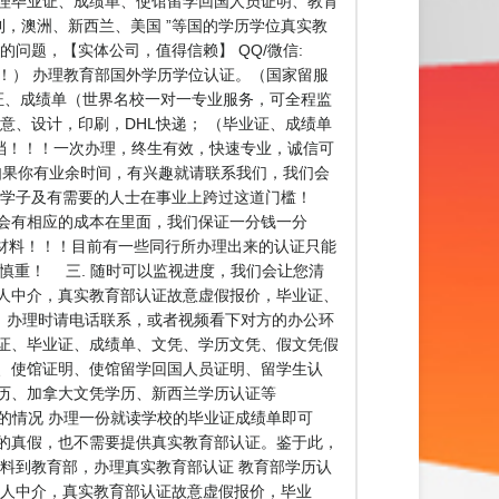
生办理毕业证、成绩单、使馆留学回国人员证明、教育
利，澳洲、新西兰、美国 ”等国的学历学位真实教
的问题，【实体公司，值得信赖】 QQ/微信:
！！！） 办理教育部国外学历学位认证。（国家留服
证、成绩单（世界名校一对一专业服务，可全程监
意、设计，印刷，DHL快递； （毕业证、成绩单
存档！！！一次办理，终生有效，快速专业，诚信可
生，如果你有业余时间，有兴趣就请联系我们，我们会
外学子及有需要的人士在事业上跨过这道门槛！
都会有相应的成本在里面，我们保证一分钱一分
材料！！！目前有一些同行所办理出来的认证只能
慎重！ 三. 随时可以监视进度，我们会让您清
人中介，真实教育部认证故意虚假报价，毕业证、
！办理时请电话联系，或者视频看下对方的办公环
证、毕业证、成绩单、文凭、学历文凭、假文凭假
、使馆证明、使馆留学回国人员证明、留学生认
历、加拿大文凭学历、新西兰学历认证等
历认证的情况 办理一份就读学校的毕业证成绩单即可
的真假，也不需要提供真实教育部认证。鉴于此，
料到教育部，办理真实教育部认证 教育部学历认
个人中介，真实教育部认证故意虚假报价，毕业