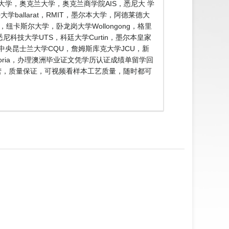
大学，奥克兰大学，奥克兰商学院AIS，悉尼大 学
ballarat，RMIT，墨尔本大学，阿德莱德大
e，纽卡斯尔大学，卧龙岗大学Wollongong，格里
n，悉尼科技大学UTS，科廷大学Curtin，墨尔本皇家
SA，中央昆士兰大学CQU，詹姆斯库克大学JCU，新
toria，办理澳洲毕业证文凭学历认证成绩单留学回
经营，质量保证，可视频看样本工艺质量，随时都可