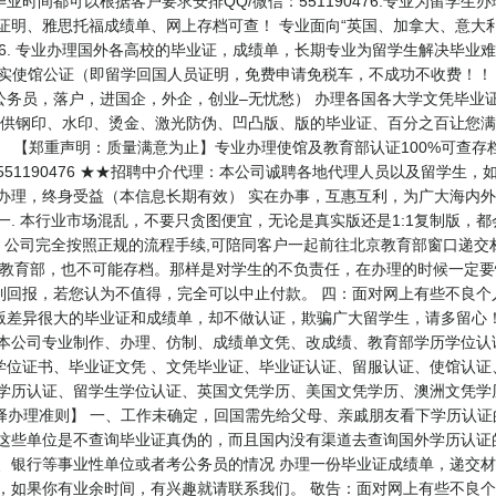
时间都可以根据客户要求安排QQ/微信：551190476.专业为留学
读证明、雅思托福成绩单、网上存档可查！ 专业面向“英国、加拿大、意大
476. 专业办理国外各高校的毕业证，成绩单，长期专业为留学生解决毕业难
目： 办理真实使馆公证（即留学回国人员证明，免费申请免税车，不成功不收费
公务员，落户，进国企，外企，创业–无忧愁） 办理各国各大学文凭毕业
提供钢印、水印、烫金、激光防伪、凹凸版、版的毕业证、百分之百让您满
） 【郑重声明：质量满意为止】专业办理使馆及教育部认证100%可查
: 551190476 ★★招聘中介代理：本公司诚聘各地代理人员以及留学
朝办理，终身受益（本信息长期有效） 实在办事，互惠互利，为广大海内
 本行业市场混乱，不要只贪图便宜，无论是真实版还是1:1复制版，
，公司完全按照正规的流程手续,可陪同客户一起前往北京教育部窗口递交
是教育部，也不可能存档。那样是对学生的不负责任，在办理的时候一定要
到回报，若您认为不值得，完全可以中止付款。 四：面对网上有些不良个
版差异很大的毕业证和成绩单，却不做认证，欺骗广大留学生，请多留心
 本公司专业制作、办理、仿制、成绩单文凭、改成绩、教育部学历学位认
学位证书、毕业证文凭 、文凭毕业证、毕业证认证、留服认证、使馆认证
生学历认证、留学生学位认证、英国文凭学历、美国文凭学历、澳洲文凭学
47 【业务选择办理准则】 一、工作未确定，回国需先给父母、亲戚朋友看下学
 这些单位是不查询毕业证真伪的，而且国内没有渠道去查询国外学历认证
、银行等事业性单位或者考公务员的情况 办理一份毕业证成绩单，递交材
员，如果你有业余时间，有兴趣就请联系我们。 敬告：面对网上有些不良