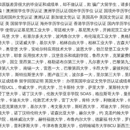
和原版差异很大的毕业证和成绩单，却不做认证，欺 骗广大留学生，请多
！澳洲留学生学历认证 澳洲学历认证/国外学历学位 认证 国境外学历学位
流程国外文凭认证 澳洲认证 新加坡文凭认 证 美国高中 美国文凭认证 美
证 美 国留学学历认证 海外学历学位认证 香港学历学位认证 国内学历学位
大学 使馆认证慕尼黑工业大学，哥廷根大学，慕尼黑大学，开姆尼茨工业
，马堡 大学，杜塞尔多夫大学，波鸿鲁尔大学，布伦瑞克工业大学，奥格
特大学， 汉诺威大学，基尔大学，柏林自由大学，柏林工业大学，吉森大
学，奥登堡 大学，安哈尔特应用技术大学，波恩大学，勃兰登堡工业大学
克大学，耶拿 应用技术大学，汉堡音乐和戏剧学院，鲁昂大学，克莱蒙费
大学，国立 里昂第二大学，格勒诺布尔第三大学，凡尔赛大学，巴黎第九
第八大学， 南锡一大，雷恩一大，巴黎第四大学，卡昂大学，蒙彼利埃三
邦大学， 斯特拉斯堡大学，图卢兹三大，波尔多一大，里尔第三大学，里
证成绩单 留学回国证明 英国大学： 办理英国毕业证文凭学历认证成绩
院UCL，华威大学，约克大学，兰卡斯特 大学，萨里大学，莱斯特大
丁堡大学，诺丁汉大学，伦敦大学亚非学院 SOAS，格拉斯哥大学，曼
大学，卡迪夫大学，伦敦艺术大学，雷丁大学，肯特 大学，利物浦大学，
拉思克莱德大学，基尔大学，考文垂大学，斯旺西大学， 邓迪大学，阿伯
顿大学，诺丁汉特伦特大学，诺森比亚大学，赫尔大学，约 克圣约翰大学
学院，格林威治大学，赫特福德大学，布鲁内尔大学，德蒙福 特大学，罗
利茅斯大学，牛津布鲁克斯大学，伯明翰城市大学BCU 新西兰大学： where ca