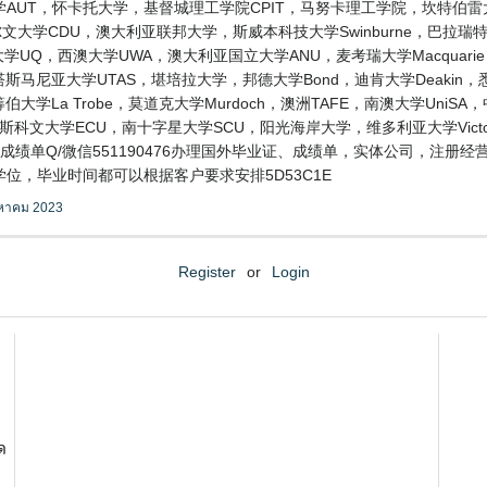
AUT，怀卡托大学，基督城理工学院CPIT，马努卡理工学院，坎特伯雷
大学CDU，澳大利亚联邦大学，斯威本科技大学Swinburne，巴拉瑞特大学
士兰大学UQ，西澳大学UWA，澳大利亚国立大学ANU，麦考瑞大学Macquari
ers，塔斯马尼亚大学UTAS，堪培拉大学，邦德大学Bond，迪肯大学Deaki
伯大学La Trobe，莫道克大学Murdoch，澳洲TAFE，南澳大学Uni
迪斯科文大学ECU，南十字星大学SCU，阳光海岸大学，维多利亚大学Vic
成绩单Q/微信551190476办理国外毕业证、成绩单，实体公司，注册
位，毕业时间都可以根据客户要求安排5D53C1E
งหาคม 2023
Register
or
Login
ด