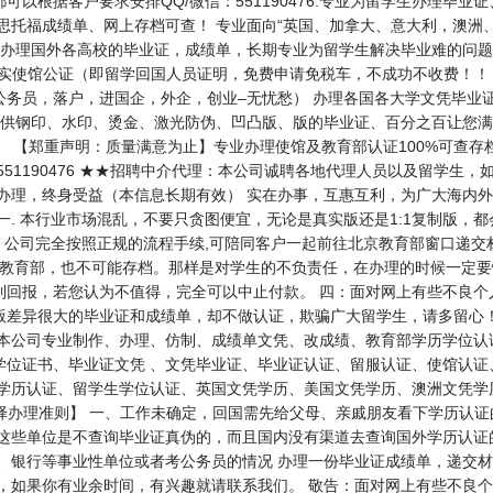
以根据客户要求安排QQ/微信：551190476.专业为留学生办理毕
雅思托福成绩单、网上存档可查！ 专业面向“英国、加拿大、意大利，澳洲
. 专业办理国外各高校的毕业证，成绩单，长期专业为留学生解决毕业难的问题
目： 办理真实使馆公证（即留学回国人员证明，免费申请免税车，不成功不收费
公务员，落户，进国企，外企，创业–无忧愁） 办理各国各大学文凭毕业
提供钢印、水印、烫金、激光防伪、凹凸版、版的毕业证、百分之百让您满
） 【郑重声明：质量满意为止】专业办理使馆及教育部认证100%可查
: 551190476 ★★招聘中介代理：本公司诚聘各地代理人员以及留学
朝办理，终身受益（本信息长期有效） 实在办事，互惠互利，为广大海内
 本行业市场混乱，不要只贪图便宜，无论是真实版还是1:1复制版，
，公司完全按照正规的流程手续,可陪同客户一起前往北京教育部窗口递交
是教育部，也不可能存档。那样是对学生的不负责任，在办理的时候一定要
到回报，若您认为不值得，完全可以中止付款。 四：面对网上有些不良个
版差异很大的毕业证和成绩单，却不做认证，欺骗广大留学生，请多留心
 本公司专业制作、办理、仿制、成绩单文凭、改成绩、教育部学历学位认
学位证书、毕业证文凭 、文凭毕业证、毕业证认证、留服认证、使馆认证
生学历认证、留学生学位认证、英国文凭学历、美国文凭学历、澳洲文凭学
47 【业务选择办理准则】 一、工作未确定，回国需先给父母、亲戚朋友看下学
 这些单位是不查询毕业证真伪的，而且国内没有渠道去查询国外学历认证
、银行等事业性单位或者考公务员的情况 办理一份毕业证成绩单，递交材
员，如果你有业余时间，有兴趣就请联系我们。 敬告：面对网上有些不良