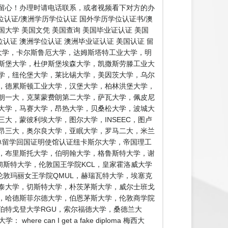
留心！办理时请电话联系，或者视频看下对方的办
认证/澳洲学历学位认证 国外学历学位认证书/澳
国大学 美国文凭 美国查询 美国毕业证认证 美国
认证 澳洲学位认证 澳洲毕业证认证 美国认证 留
大学，卡尔斯鲁厄大学，达姆斯塔特工业大学，明
斯堡大学，杜伊斯堡埃森大学，凯撒斯劳滕工业大
学，纽伦堡大学，莱比锡大学，美因茨大学，乌尔
，德累斯顿工业大学，汉堡大学，柏林洪堡大学，
朗一大，克莱蒙费朗第二大学，萨瓦大学，佩皮尼
大学，马赛大学，昂热大学，贝桑松大学，波城大
大，蒙彼利埃大学，图尔大学，INSEEC，图卢
昂三大，奥尔良大学，亚眠大学，罗马二大，米兰
单留学回国证明使馆认证纽卡斯尔大学，帝国理工
学，布里斯托大学，伯明翰大学，格鲁斯特大学，谢
彻斯特大学，伦敦国王学院KCL，皇家霍洛威大学
伦敦玛丽女王学院QMUL，赫瑞瓦特大学，埃塞克
泰大学，切斯特大学，朴茨茅斯大学，威尔士班戈
，哈德斯菲尔德大学，伯恩茅斯大学，伦敦商学院
伯特戈登大学RGU，索尔福德大学，桑德兰大
n I get a fake diploma 梅西大