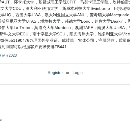
AUT，怀卡托大学，基督城理工学院CPIT，马努卡理工学院，坎特伯雷
大学CDU，澳大利亚联邦大学，斯威本科技大学Swinburne，巴拉瑞特大学
士兰大学UQ，西澳大学UWA，澳大利亚国立大学ANU，麦考瑞大学Macquari
ers，塔斯马尼亚大学UTAS，堪培拉大学，邦德大学Bond，迪肯大学Deaki
伯大学La Trobe，莫道克大学Murdoch，澳洲TAFE，南澳大学Uni
迪斯科文大学ECU，南十字星大学SCU，阳光海岸大学，维多利亚大学Vic
/微信551190476办理国外毕业证、成绩单，实体公司，注册经营，质
时间都可以根据客户要求安排FB441
งหาคม 2023
Register
or
Login
ด