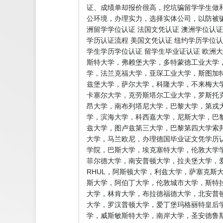
证、成绩单却报价很高，挖坑骗留学学生做
公环境，办理实力，选择实体公司，以防被骗
洲留学学位认证 法国文凭认证 澳洲学位认证
学历认证流程 美国文凭认证 纽约学历学位认
学生学历学位认证 留学生毕业证认证 欧洲
斯特大学，弗赖堡大学，多特蒙德工业大学
学，法兰克福大学，亚琛工业大学，斯图加
兹堡大学，萨尔大学，科隆大学，不来梅大
卡塞尔大学，克劳斯塔尔工业大学，罗斯托
昂大学，南布列塔尼大学，巴黎大学，第戎
学，滨海大学，科西嘉大学，尼斯大学，巴黎
兹大学，图卢兹第三大学，巴黎第四大学索
大学，马兰欧尼，办理德国毕业证文凭学历认
学院，巴斯大学，埃克塞特大学，伦敦大学学
菲尔德大学，南安普顿大学，拉夫堡大学，爱
RHUL，阿斯顿大学，利兹大学，萨塞克斯
斯大学，阿伯丁大学，伦敦城市大学，斯特
大学，林肯大学，布拉德福德大学，北安普
大学，罗汉普顿大学，爱丁堡玛格丽特皇后
学，威斯敏斯特大学，南岸大学，圣安德鲁斯大学，普