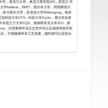
大学，奥克兰大学，奥克兰商学院AIS，悉尼大 学
ballarat，RMIT，墨尔本大学，阿德莱德大
e，纽卡斯尔大学，卧龙岗大学Wollongong，格里
n，悉尼科技大学UTS，科廷大学Curtin，墨尔本皇家
SA，中央昆士兰大学CQU，詹姆斯库克大学JCU，新
toria，办理澳洲毕业证文凭学历认证成绩单留学回
量保证，可视频看样本工艺质量，随时都可以安排办