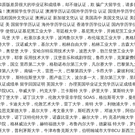
和原版差异很大的毕业证和成绩单，却不做认证，欺 骗广大留学生，请多
！澳洲留学生学历认证 澳洲学历认证/国外学历学位 认证 国境外学历学位
流程国外文凭认证 澳洲认证 新加坡文凭认 证 美国高中 美国文凭认证 美
证 美 国留学学历认证 海外学历学位认证 香港学历学位认证 国内学历学位
大学 使馆认证慕尼黑工业大学，哥廷根大学，慕尼黑大学，开姆尼茨工业
，马堡 大学，杜塞尔多夫大学，波鸿鲁尔大学，布伦瑞克工业大学，奥格
特大学， 汉诺威大学，基尔大学，柏林自由大学，柏林工业大学，吉森大
学，奥登堡 大学，安哈尔特应用技术大学，波恩大学，勃兰登堡工业大学
克大学，耶拿 应用技术大学，汉堡音乐和戏剧学院，鲁昂大学，克莱蒙费
大学，国立 里昂第二大学，格勒诺布尔第三大学，凡尔赛大学，巴黎第九
第八大学， 南锡一大，雷恩一大，巴黎第四大学，卡昂大学，蒙彼利埃三
邦大学， 斯特拉斯堡大学，图卢兹三大，波尔多一大，里尔第三大学，里
证成绩单 留学回国证明 英国大学： 办理英国毕业证文凭学历认证成绩
院UCL，华威大学，约克大学，兰卡斯特 大学，萨里大学，莱斯特大
丁堡大学，诺丁汉大学，伦敦大学亚非学院 SOAS，格拉斯哥大学，曼
大学，卡迪夫大学，伦敦艺术大学，雷丁大学，肯特 大学，利物浦大学，
拉思克莱德大学，基尔大学，考文垂大学，斯旺西大学， 邓迪大学，阿伯
顿大学，诺丁汉特伦特大学，诺森比亚大学，赫尔大学，约 克圣约翰大学
学院，格林威治大学，赫特福德大学，布鲁内尔大学，德蒙福 特大学，罗
利茅斯大学，牛津布鲁克斯大学，伯明翰城市大学BCU 新西兰大学： where ca