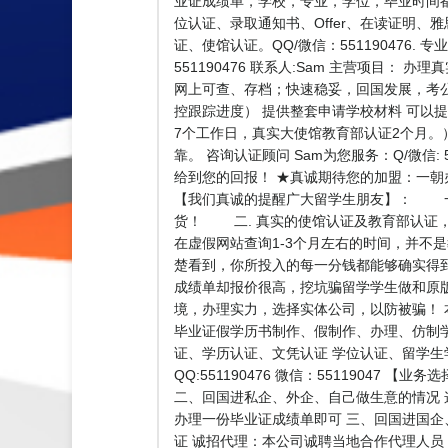
业证成绩单，学校，专业，学位，毕业时间都可
位认证、录取通知书、Offer、在读证明、
证、使馆认证。QQ/微信：551190476
551190476 联系人:Sam 主营项
网上可查、存档；快速稳妥，回国发展，考
控跟踪进度） 提供整套申请学校材料 可以
7个工作日，真实大使馆教育部认证2个月。
靠。 咨询认证顾问 Sam为您服务：Q/微信
给到您的回报！ ★真诚期待您的加盟：一
【我们真诚的提醒广大留学生朋友】： 一.
货！ 二. 真实的使馆认证及教育部认证
在虚假网站查询1-3个月左右的时间，并不
楚看到，你所投入的每一分钱都能够确实得
成绩单却报价很高，挖坑骗留学学生做和原
境，办理实力，选择实体公司，以防被骗！
毕业证假学历书制作、假制作、办理、仿制
证、学历认证、文凭认证 学位认证、留学
QQ:551190476 微信：551190
二、回国进私企、外企、自己做生意的情况
办理一份毕业证成绩单即可 三、回国进国企
证 诚招代理：本公司诚聘当地合作代理人