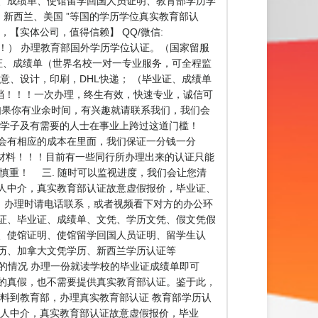
业证、成绩单、使馆留学回国人员证明、教育部学历学
、新西兰、美国 ”等国的学历学位真实教育部认
，【实体公司，值得信赖】 QQ/微信:
！！！） 办理教育部国外学历学位认证。（国家留服
证、成绩单（世界名校一对一专业服务，可全程监
意、设计，印刷，DHL快递； （毕业证、成绩单
存档！！！一次办理，终生有效，快速专业，诚信可
生，如果你有业余时间，有兴趣就请联系我们，我们会
外学子及有需要的人士在事业上跨过这道门槛！
都会有相应的成本在里面，我们保证一分钱一分
材料！！！目前有一些同行所办理出来的认证只能
慎重！ 三. 随时可以监视进度，我们会让您清
人中介，真实教育部认证故意虚假报价，毕业证、
！办理时请电话联系，或者视频看下对方的办公环
证、毕业证、成绩单、文凭、学历文凭、假文凭假
、使馆证明、使馆留学回国人员证明、留学生认
历、加拿大文凭学历、新西兰学历认证等
历认证的情况 办理一份就读学校的毕业证成绩单即可
的真假，也不需要提供真实教育部认证。鉴于此，
料到教育部，办理真实教育部认证 教育部学历认
个人中介，真实教育部认证故意虚假报价，毕业