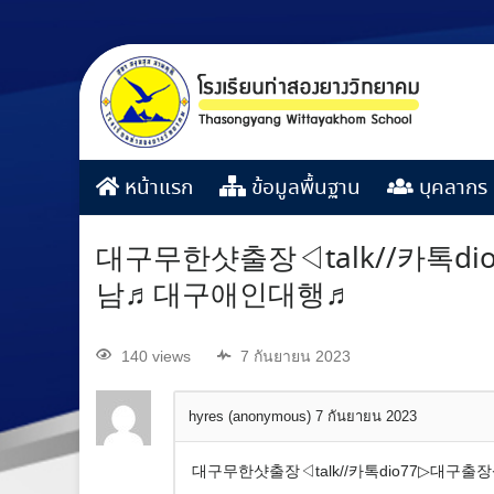
หน้าแรก
ข้อมูลพื้นฐาน
บุคลากร
대구무한샷출장◁talk//카
남♬대구애인대행♬
140 views
7 กันยายน 2023
hyres (anonymous)
7 กันยายน 2023
대구무한샷출장◁talk//카톡dio77