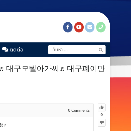
ติดต่อ
제한♬대구모텔아가씨♬대구폐이만
0
Comments
0
대행♬