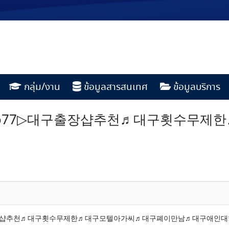
กลุ่ม/งาน
ข้อมูลสารสนเทศ
ข้อมูลบริการ
톡dio77▷대구출장샵추천♬대구횟수무
▷대구출장샵추천♬대구횟수무제한♬대구모텔아가씨♬대구폐이만남♬대구애인