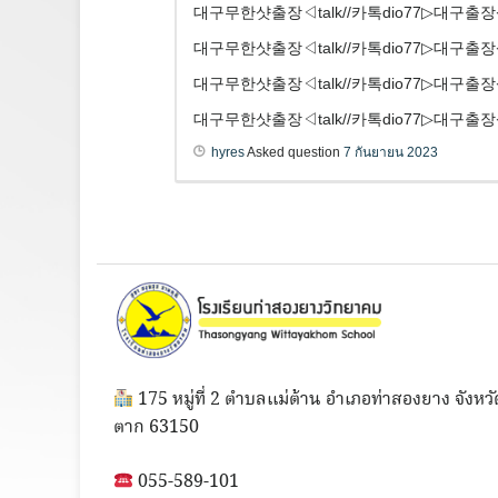
대구무한샷출장◁talk//카톡dio77
대구무한샷출장◁talk//카톡dio77
대구무한샷출장◁talk//카톡dio77
대구무한샷출장◁talk//카톡dio77
hyres
Asked question
7 กันยายน 2023
175 หมู่ที่ 2 ตำบลแม่ต้าน อำเภอท่าสองยาง จังหวั
ตาก 63150
055-589-101