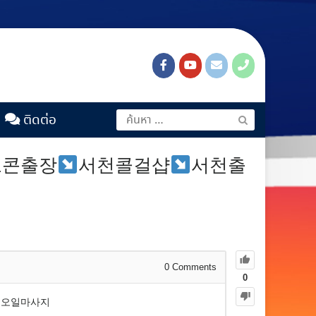
ติดต่อ
노콘출장
서천콜걸샵
서천출
0
Comments
0
천오일마사지