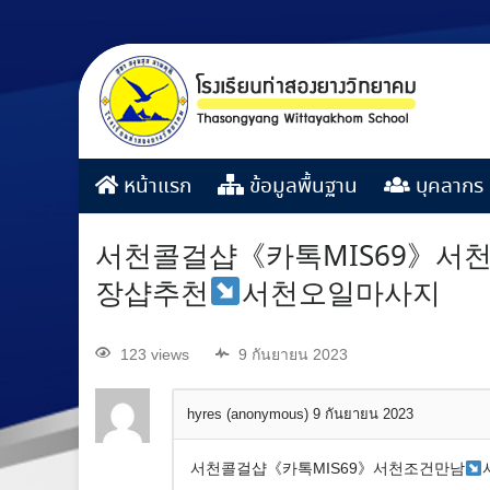
หน้าแรก
ข้อมูลพื้นฐาน
บุคลากร
서천콜걸샵《카톡MIS69》서
장샵추천
서천오일마사지
123 views
9 กันยายน 2023
hyres (anonymous)
9 กันยายน 2023
서천콜걸샵《카톡MIS69》서천조건만남