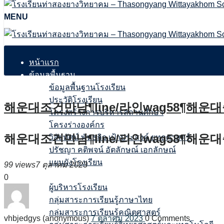
MENU
หน้าแรก
ข้อมูลพื้นฐาน
ข้อมูลพื้นฐานโรงเรียน
ประวัติโรงเรียน
해운대조건만남¶line/라인wag58
โครงสร้างการบริหารสถานศึกษา
โครงร่างองค์กร
해운대조건만남¶line/라인wag58
วิสัยทัศน์ พันธกิจ เป้าประสงค์ ยุทธศาสตร์
ปรัชญา คติพจน์ อัตลักษณ์ เอกลักษณ์
แผนผังโรงเรียน
99 views
7 ตุลาคม 2023
บุคลากร
0
ผู้บริหารโรงเรียน
กลุ่มสาระการเรียนรู้ภาษาไทย
กลุ่มสาระการเรียนรู้คณิตศาสตร์
vhbjedgys (anonymous)
7 ตุลาคม 2023
0
Comments