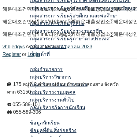
กลุ่มสาระการเรียนรู้วิทยาศาสตร์และเทคโนโลยี
กลุ่มสาระการเรียนรู้สังคมศึกษา ศาสนาและวัฒน
해운대조건만남¶line/라인wag58¶해운대출장업소∑해운
กลุ่มสาระการเรียนรู้สุขศึกษาและพลศึกษา
해운대조건만남¶line/라인wag58¶해운대출장업소∑해운
กลุ่มสาระการเรียนรู้ศิลปะ
กลุ่มสาระการเรียนรู้การงานอาชีพ
해운대조건만남¶line/라인wag58¶해운대출장업소∑해운
กลุ่มสาระการเรียนรู้ภาษาต่างประเทศ
กลุ่มงานแนะแนว
vhbjedgys
Asked question
7 ตุลาคม 2023
เจ้าหน้าที่
Register
or
Login
กลุ่ม/งาน
กลุ่มอำนวยการ
กลุ่มบริหารวิชาการ
🏫 175 หมู่ที่ 2 ตำบลแม่ต้าน อำเภอท่าสองยาง จังหวัด
กลุ่มบริหารงานงบประมาณ
ตาก 63150
กลุ่มบริหารงานบุคคล
กลุ่มบริหารงานทั่วไป
☎️ 055-589-101
กลุ่มบริหารกิจการนักเรียน
🖨 055-589-306
ข้อมูลสารสนเทศ
ข้อมูลนักเรียน
ข้อมูลที่ดิน สิ่งก่อสร้าง