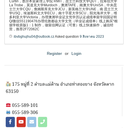
Curtin，墨尔本皇家理工学院 RMIT，昆士兰科技大学QUT，拉筹伯大学
La Trobe，莫道克大学Murdoch，澳洲TAFE，南澳大学UniSA，中央昆
士兰大学CQU，詹姆斯库克大学JCU，新英格兰大学UNE，南 昆士兰大
学USQ，埃迪斯科文大学ECU，南十字星大学SCU，阳光海岸大学，维
多利亚大学Victoria，办理澳洲毕业证文凭学历认证成绩单留学回国证明
Q/微信551190476办理伦敦都会大学文凭（毕业证成绩单）线上购买*根
据学校原版1：1 制作，做留信网认证（可查）线上快速操作，诚信经
营，推荐2F72062C
ibvbghujhu04@outlook.cz
Asked question
9 สิงหาคม 2023
Register
or
Login
175 หมู่ที่ 2 ตำบลแม่ต้าน อำเภอท่าสองยาง จังหวัดตาก
63150
055-589-101
055-589-306