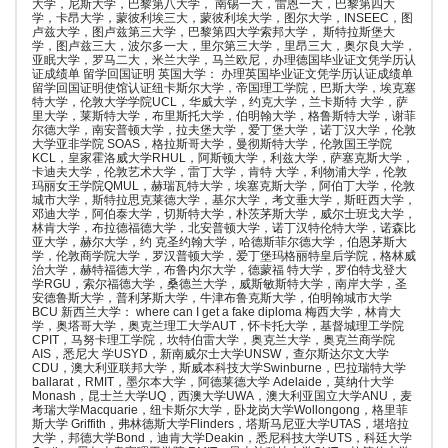
大学，尼斯大学，巴黎第八大学， 南锡一大，雷恩一大，巴黎第四大
学，卡昂大学，蒙彼利埃三大，蒙彼利埃大学，图尔大学，INSEEC，图
卢兹大学，图卢兹第三大学，巴黎第四大学索邦大学， 斯特拉斯堡大
学，图卢兹三大，波尔多一大，里尔第三大学，里昂三大，奥尔良大学，
亚眠大学，罗马二大，米兰大学，马兰欧尼，办理德国毕业证文凭学历认
证成绩单 留学回国证明 英国大学： 办理英国毕业证文凭学历认证成绩单
留学回国证明使馆认证纽卡斯尔大学，帝国理工学院，巴斯大学，埃克塞
特大学，伦敦大学学院UCL，华威大学，约克大学，兰卡斯特 大学，萨
里大学，莱斯特大学，布里斯托大学，伯明翰大学，格鲁斯特大学，谢菲
尔德大学，南安普顿大学，拉夫堡大学，爱丁堡大学，诺丁汉大学，伦敦
大学亚非学院 SOAS，格拉斯哥大学，曼彻斯特大学，伦敦国王学院
KCL，皇家霍洛威大学RHUL，阿斯顿大学，利兹大学，萨塞克斯大学，
卡迪夫大学，伦敦艺术大学，雷丁大学，肯特 大学，利物浦大学，伦敦
玛丽女王学院QMUL，赫瑞瓦特大学，埃塞克斯大学，阿伯丁大学，伦敦
城市大学，斯特拉思克莱德大学，基尔大学，考文垂大学，斯旺西大学，
邓迪大学，阿伯泰大学，切斯特大学，朴茨茅斯大学，威尔士班戈大学，
林肯大学，布拉德福德大学，北安普顿大学，诺丁汉特伦特大学，诺森比
亚大学，赫尔大学，约 克圣约翰大学，哈德斯菲尔德大学，伯恩茅斯大
学，伦敦商学院大学，罗汉普顿大学，爱丁堡玛格丽特皇后学院，格林威
治大学，赫特福德大学，布鲁内尔大学，德蒙福 特大学，罗伯特戈登大
学RGU，索尔福德大学，桑德兰大学，威斯敏斯特大学，南岸大学，圣
安德鲁斯大学，普利茅斯大学，牛津布鲁克斯大学，伯明翰城市大学
BCU 新西兰大学： where can I get a fake diploma 梅西大学，林肯大
学，奥塔哥大学，奥克兰理工大学AUT，怀卡托大学，基督城理工学院
CPIT，马努卡理工学院，坎特伯雷大学，奥克兰大学，奥克兰商学院
AIS，悉尼大 学USYD，新南威尔士大学UNSW，查尔斯达尔文大学
CDU，澳大利亚联邦大学，斯威本科技大学Swinburne，巴拉瑞特大学
ballarat，RMIT，墨尔本大学，阿德莱德大学 Adelaide，莫纳什大学
Monash，昆士兰大学UQ，西澳大学UWA，澳大利亚国立大学ANU，麦
考瑞大学Macquarie，纽卡斯尔大学，卧龙岗大学Wollongong，格里菲
斯大学 Griffith，弗林德斯大学Flinders，塔斯马尼亚大学UTAS，堪培拉
大学，邦德大学Bond，迪肯大学Deakin，悉尼科技大学UTS，科廷大学