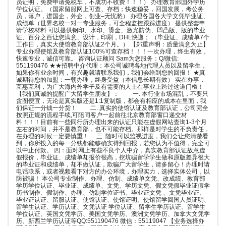
员证明，免费申请免税车，不成功不收费！！！） 办理教育部国外学历
学位认证。（国家留服网上可查、存档；快速稳妥，回国发展，考公务
员，落户，进国企，外企，创业–无忧愁） 办理各国各大学文凭毕业证、
成绩单（世界名校一对一专业服务，可全程监控跟踪进度） 提供整套申
请学校材料 可以提供钢印、水印、烫金、激光防伪、凹凸版、版的毕业
证、百分之百让您满意、设计，印刷，DHL快递； （毕业证、成绩单7个
工作日，真实大使馆教育部认证2个月。） 【郑重声明：质量满意为止】
专业办理使馆及教育部认证100%可查存档！！！一次办理，终生有效，
快速专业，诚信可靠。 咨询认证顾问 Sam为您服务：Q/微信:
551190476 ★★招聘中介代理：本公司诚聘各地代理人员以及留学生，
如果你有业余时间，有兴趣就请联系我们，我们会给到您的回报！ ★真
诚期待您的加盟：一朝办理，终身受益（本信息长期有效） 实在办事，
互惠互利，为广大海内外学子及有需要的人士在事业上跨过这道门槛！
【我们真诚的提醒广大留学生朋友】： 一. 本行业市场混乱，不要只
贪图便宜，无论是真实版还是1:1复制版，都会有相应的成本在里面，我
们保证一分钱一分货！ 二. 真实的使馆认证及教育部认证，公司完全
按照正规的流程手续,可陪同客户一起前往北京教育部窗口递交材
料！！！目前有一些同行所办理出来的认证只能在虚假网站查询1-3个月
左右的时间，并不是教育部，也不可能存档。那样是对学生的不负责任，
在办理的时候一定要慎重！ 三. 随时可以监视进度，我们会让您清楚看
到，你所投入的每一分钱都能够确实得到回报，若您认为不值得，完全可
以中止付款。 四：面对网上有些不良个人中介，真实教育部认证故意虚
假报价，毕业证、成绩单却报价很高，挖坑骗留学学生做和原版差异很大
的毕业证和成绩单，却不做认证，欺骗广大留学生，请多留心！办理时请
电话联系，或者视频看下对方的办公环境，办理实力，选择实体公司，以
防被骗！ 本公司专业制作、办理、仿制、成绩单文凭、改成绩、教育部
学历学位认证、毕业证、成绩单、文凭、学历文凭、假文凭假毕业证假学
历书制作、假制作、办理、仿制学位证书、毕业证文凭 、文凭毕业证、
毕业证认证、留服认证、使馆认证、使馆证明、使馆留学回国人员证明、
留学生认证、学历认证、文凭认证 学位认证、留学生学历认证、留学生
学位认证、英国文凭学历、美国文凭学历、澳洲文凭学历、加拿大文凭学
历、新西兰学历认证等QQ:551190476 微信：55119047 【业务选择办