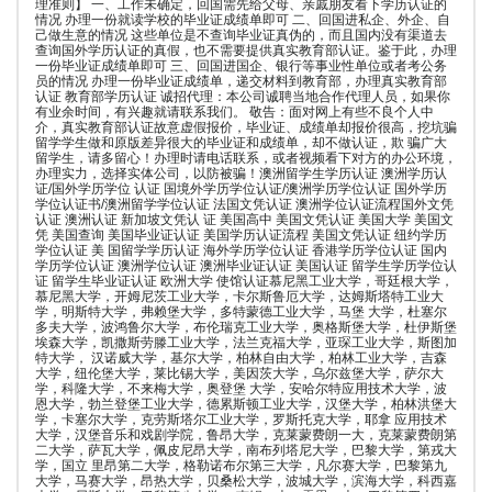
理准则】 一、工作未确定，回国需先给父母、亲戚朋友看下学历认证的
情况 办理一份就读学校的毕业证成绩单即可 二、回国进私企、外企、自
己做生意的情况 这些单位是不查询毕业证真伪的，而且国内没有渠道去
查询国外学历认证的真假，也不需要提供真实教育部认证。鉴于此，办理
一份毕业证成绩单即可 三、回国进国企、银行等事业性单位或者考公务
员的情况 办理一份毕业证成绩单，递交材料到教育部，办理真实教育部
认证 教育部学历认证 诚招代理：本公司诚聘当地合作代理人员，如果你
有业余时间，有兴趣就请联系我们。 敬告：面对网上有些不良个人中
介，真实教育部认证故意虚假报价，毕业证、成绩单却报价很高，挖坑骗
留学学生做和原版差异很大的毕业证和成绩单，却不做认证，欺 骗广大
留学生，请多留心！办理时请电话联系，或者视频看下对方的办公环境，
办理实力，选择实体公司，以防被骗！澳洲留学生学历认证 澳洲学历认
证/国外学历学位 认证 国境外学历学位认证/澳洲学历学位认证 国外学历
学位认证书/澳洲留学学位认证 法国文凭认证 澳洲学位认证流程国外文凭
认证 澳洲认证 新加坡文凭认 证 美国高中 美国文凭认证 美国大学 美国文
凭 美国查询 美国毕业证认证 美国学历认证流程 美国文凭认证 纽约学历
学位认证 美 国留学学历认证 海外学历学位认证 香港学历学位认证 国内
学历学位认证 澳洲学位认证 澳洲毕业证认证 美国认证 留学生学历学位认
证 留学生毕业证认证 欧洲大学 使馆认证慕尼黑工业大学，哥廷根大学，
慕尼黑大学，开姆尼茨工业大学，卡尔斯鲁厄大学，达姆斯塔特工业大
学，明斯特大学，弗赖堡大学，多特蒙德工业大学，马堡 大学，杜塞尔
多夫大学，波鸿鲁尔大学，布伦瑞克工业大学，奥格斯堡大学，杜伊斯堡
埃森大学，凯撒斯劳滕工业大学，法兰克福大学，亚琛工业大学，斯图加
特大学， 汉诺威大学，基尔大学，柏林自由大学，柏林工业大学，吉森
大学，纽伦堡大学，莱比锡大学，美因茨大学，乌尔兹堡大学，萨尔大
学，科隆大学，不来梅大学，奥登堡 大学，安哈尔特应用技术大学，波
恩大学，勃兰登堡工业大学，德累斯顿工业大学，汉堡大学，柏林洪堡大
学，卡塞尔大学，克劳斯塔尔工业大学，罗斯托克大学，耶拿 应用技术
大学，汉堡音乐和戏剧学院，鲁昂大学，克莱蒙费朗一大，克莱蒙费朗第
二大学，萨瓦大学，佩皮尼昂大学，南布列塔尼大学，巴黎大学，第戎大
学，国立 里昂第二大学，格勒诺布尔第三大学，凡尔赛大学，巴黎第九
大学，马赛大学，昂热大学，贝桑松大学，波城大学，滨海大学，科西嘉