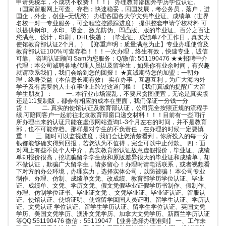
申请免税车，不成功不收费！！！） 办理教育部国外学历学位认证。
（国家留服网上可查、存档；快速稳妥，回国发展，考公务员，落户，进
国企，外企，创业–无忧愁） 办理各国各大学文凭毕业证、成绩单（世界
名校一对一专业服务，可全程监控跟踪进度） 提供整套申请学校材料 可
以提供钢印、水印、烫金、激光防伪、凹凸版、版的毕业证、百分之百让
您满意、设计，印刷，DHL快递； （毕业证、成绩单7个工作日，真实大
使馆教育部认证2个月。） 【郑重声明：质量满意为止】专业办理使馆及
教育部认证100%可查存档！！！一次办理，终生有效，快速专业，诚信
可靠。 咨询认证顾问 Sam为您服务：Q/微信: 551190476 ★★招聘中介
代理：本公司诚聘各地代理人员以及留学生，如果你有业余时间，有兴趣
就请联系我们，我们会给到您的回报！ ★真诚期待您的加盟：一朝办
理，终身受益（本信息长期有效） 实在办事，互惠互利，为广大海内外
学子及有需要的人士在事业上跨过这道门槛！ 【我们真诚的提醒广大留
学生朋友】： 一. 本行业市场混乱，不要只贪图便宜，无论是真实版
还是1:1复制版，都会有相应的成本在里面，我们保证一分钱一分
货！ 二. 真实的使馆认证及教育部认证，公司完全按照正规的流程手
续,可陪同客户一起前往北京教育部窗口递交材料！！！目前有一些同行
所办理出来的认证只能在虚假网站查询1-3个月左右的时间，并不是教育
部，也不可能存档。那样是对学生的不负责任，在办理的时候一定要慎
重！ 三. 随时可以监视进度，我们会让您清楚看到，你所投入的每一分
钱都能够确实得到回报，若您认为不值得，完全可以中止付款。 四：面
对网上有些不良个人中介，真实教育部认证故意虚假报价，毕业证、成绩
单却报价很高，挖坑骗留学学生做和原版差异很大的毕业证和成绩单，却
不做认证，欺骗广大留学生，请多留心！办理时请电话联系，或者视频看
下对方的办公环境，办理实力，选择实体公司，以防被骗！ 本公司专业
制作、办理、仿制、成绩单文凭、改成绩、教育部学历学位认证、毕业
证、成绩单、文凭、学历文凭、假文凭假毕业证假学历书制作、假制作、
办理、仿制学位证书、毕业证文凭 、文凭毕业证、毕业证认证、留服认
证、使馆认证、使馆证明、使馆留学回国人员证明、留学生认证、学历认
证、文凭认证 学位认证、留学生学历认证、留学生学位认证、英国文凭
学历、美国文凭学历、澳洲文凭学历、加拿大文凭学历、新西兰学历认证
等QQ:551190476 微信：55119047 【业务选择办理准则】 一、工作未