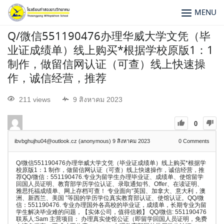
MENU
Q/微信551190476办理华威大学文凭（毕
业证成绩单）线上购买*根据学校原版1：1
制作，做留信网认证（可查）线上快速操
作，诚信经营，推荐
211 views
9 สิงหาคม 2023
0
ibvbghujhu04@outlook.cz (anonymous)
9 สิงหาคม 2023
0
Comments
Q/微信551190476办理华威大学文凭（毕业证成绩单）线上购买*根据学
校原版1：1 制作，做留信网认证（可查）线上快速操作，诚信经营，推
荐QQ/微信：551190476.专业为留学生办理毕业证、成绩单、使馆留学
回国人员证明、教育部学历学位认证、录取通知书、Offer、在读证明、
雅思托福成绩单、网上存档可查！ 专业面向“英国、加拿大、意大利，澳
洲、新西兰、美国 ”等国的学历学位真实教育部认证、使馆认证。QQ/微
信：551190476. 专业办理国外各高校的毕业证，成绩单，长期专业为留
学生解决毕业难的问题，【实体公司，值得信赖】 QQ/微信: 551190476
联系人:Sam 主营项目： 办理真实使馆公证（即留学回国人员证明，免费