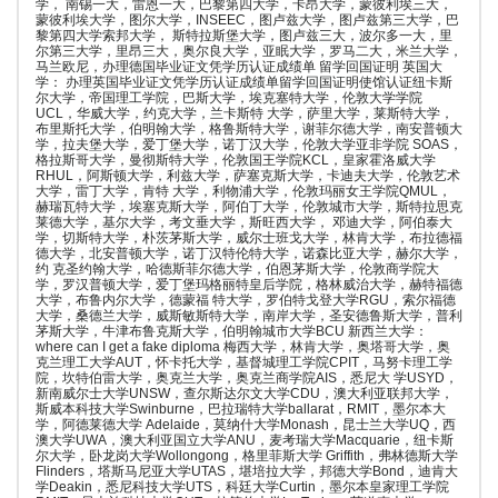
学， 南锡一大，雷恩一大，巴黎第四大学，卡昂大学，蒙彼利埃三大，
蒙彼利埃大学，图尔大学，INSEEC，图卢兹大学，图卢兹第三大学，巴
黎第四大学索邦大学， 斯特拉斯堡大学，图卢兹三大，波尔多一大，里
尔第三大学，里昂三大，奥尔良大学，亚眠大学，罗马二大，米兰大学，
马兰欧尼，办理德国毕业证文凭学历认证成绩单 留学回国证明 英国大
学： 办理英国毕业证文凭学历认证成绩单留学回国证明使馆认证纽卡斯
尔大学，帝国理工学院，巴斯大学，埃克塞特大学，伦敦大学学院
UCL，华威大学，约克大学，兰卡斯特 大学，萨里大学，莱斯特大学，
布里斯托大学，伯明翰大学，格鲁斯特大学，谢菲尔德大学，南安普顿大
学，拉夫堡大学，爱丁堡大学，诺丁汉大学，伦敦大学亚非学院 SOAS，
格拉斯哥大学，曼彻斯特大学，伦敦国王学院KCL，皇家霍洛威大学
RHUL，阿斯顿大学，利兹大学，萨塞克斯大学，卡迪夫大学，伦敦艺术
大学，雷丁大学，肯特 大学，利物浦大学，伦敦玛丽女王学院QMUL，
赫瑞瓦特大学，埃塞克斯大学，阿伯丁大学，伦敦城市大学，斯特拉思克
莱德大学，基尔大学，考文垂大学，斯旺西大学， 邓迪大学，阿伯泰大
学，切斯特大学，朴茨茅斯大学，威尔士班戈大学，林肯大学，布拉德福
德大学，北安普顿大学，诺丁汉特伦特大学，诺森比亚大学，赫尔大学，
约 克圣约翰大学，哈德斯菲尔德大学，伯恩茅斯大学，伦敦商学院大
学，罗汉普顿大学，爱丁堡玛格丽特皇后学院，格林威治大学，赫特福德
大学，布鲁内尔大学，德蒙福 特大学，罗伯特戈登大学RGU，索尔福德
大学，桑德兰大学，威斯敏斯特大学，南岸大学，圣安德鲁斯大学，普利
茅斯大学，牛津布鲁克斯大学，伯明翰城市大学BCU 新西兰大学：
where can I get a fake diploma 梅西大学，林肯大学，奥塔哥大学，奥
克兰理工大学AUT，怀卡托大学，基督城理工学院CPIT，马努卡理工学
院，坎特伯雷大学，奥克兰大学，奥克兰商学院AIS，悉尼大 学USYD，
新南威尔士大学UNSW，查尔斯达尔文大学CDU，澳大利亚联邦大学，
斯威本科技大学Swinburne，巴拉瑞特大学ballarat，RMIT，墨尔本大
学，阿德莱德大学 Adelaide，莫纳什大学Monash，昆士兰大学UQ，西
澳大学UWA，澳大利亚国立大学ANU，麦考瑞大学Macquarie，纽卡斯
尔大学，卧龙岗大学Wollongong，格里菲斯大学 Griffith，弗林德斯大学
Flinders，塔斯马尼亚大学UTAS，堪培拉大学，邦德大学Bond，迪肯大
学Deakin，悉尼科技大学UTS，科廷大学Curtin，墨尔本皇家理工学院