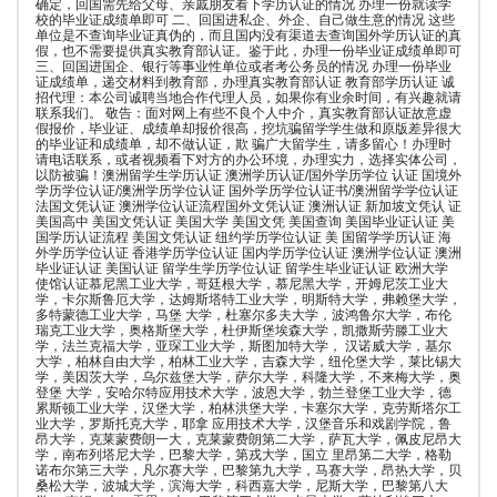
确定，回国需先给父母、亲戚朋友看下学历认证的情况 办理一份就读学
校的毕业证成绩单即可 二、回国进私企、外企、自己做生意的情况 这些
单位是不查询毕业证真伪的，而且国内没有渠道去查询国外学历认证的真
假，也不需要提供真实教育部认证。鉴于此，办理一份毕业证成绩单即可
三、回国进国企、银行等事业性单位或者考公务员的情况 办理一份毕业
证成绩单，递交材料到教育部，办理真实教育部认证 教育部学历认证 诚
招代理：本公司诚聘当地合作代理人员，如果你有业余时间，有兴趣就请
联系我们。 敬告：面对网上有些不良个人中介，真实教育部认证故意虚
假报价，毕业证、成绩单却报价很高，挖坑骗留学学生做和原版差异很大
的毕业证和成绩单，却不做认证，欺 骗广大留学生，请多留心！办理时
请电话联系，或者视频看下对方的办公环境，办理实力，选择实体公司，
以防被骗！澳洲留学生学历认证 澳洲学历认证/国外学历学位 认证 国境外
学历学位认证/澳洲学历学位认证 国外学历学位认证书/澳洲留学学位认证
法国文凭认证 澳洲学位认证流程国外文凭认证 澳洲认证 新加坡文凭认 证
美国高中 美国文凭认证 美国大学 美国文凭 美国查询 美国毕业证认证 美
国学历认证流程 美国文凭认证 纽约学历学位认证 美 国留学学历认证 海
外学历学位认证 香港学历学位认证 国内学历学位认证 澳洲学位认证 澳洲
毕业证认证 美国认证 留学生学历学位认证 留学生毕业证认证 欧洲大学
使馆认证慕尼黑工业大学，哥廷根大学，慕尼黑大学，开姆尼茨工业大
学，卡尔斯鲁厄大学，达姆斯塔特工业大学，明斯特大学，弗赖堡大学，
多特蒙德工业大学，马堡 大学，杜塞尔多夫大学，波鸿鲁尔大学，布伦
瑞克工业大学，奥格斯堡大学，杜伊斯堡埃森大学，凯撒斯劳滕工业大
学，法兰克福大学，亚琛工业大学，斯图加特大学， 汉诺威大学，基尔
大学，柏林自由大学，柏林工业大学，吉森大学，纽伦堡大学，莱比锡大
学，美因茨大学，乌尔兹堡大学，萨尔大学，科隆大学，不来梅大学，奥
登堡 大学，安哈尔特应用技术大学，波恩大学，勃兰登堡工业大学，德
累斯顿工业大学，汉堡大学，柏林洪堡大学，卡塞尔大学，克劳斯塔尔工
业大学，罗斯托克大学，耶拿 应用技术大学，汉堡音乐和戏剧学院，鲁
昂大学，克莱蒙费朗一大，克莱蒙费朗第二大学，萨瓦大学，佩皮尼昂大
学，南布列塔尼大学，巴黎大学，第戎大学，国立 里昂第二大学，格勒
诺布尔第三大学，凡尔赛大学，巴黎第九大学，马赛大学，昂热大学，贝
桑松大学，波城大学，滨海大学，科西嘉大学，尼斯大学，巴黎第八大