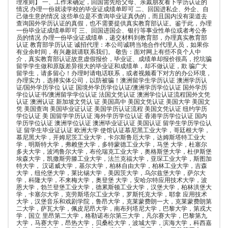
理准则】 一、工作未确定，回国需先给父母、亲戚朋友看下学历认证的
情况 办理一份就读学校的毕业证成绩单即可 二、回国进私企、外企、自
己做生意的情况 这些单位是不查询毕业证真伪的，而且国内没有渠道去
查询国外学历认证的真假，也不需要提供真实教育部认证。鉴于此，办理
一份毕业证成绩单即可 三、回国进国企、银行等事业性单位或者考公务
员的情况 办理一份毕业证成绩单，递交材料到教育部，办理真实教育部
认证 教育部学历认证 诚招代理：本公司诚聘当地合作代理人员，如果你
有业余时间，有兴趣就请联系我们。 敬告：面对网上有些不良个人中
介，真实教育部认证故意虚假报价，毕业证、成绩单却报价很高，挖坑骗
留学学生做和原版差异很大的毕业证和成绩单，却不做认证，欺 骗广大
留学生，请多留心！办理时请电话联系，或者视频看下对方的办公环境，
办理实力，选择实体公司，以防被骗！澳洲留学生学历认证 澳洲学历认
证/国外学历学位 认证 国境外学历学位认证/澳洲学历学位认证 国外学历
学位认证书/澳洲留学学位认证 法国文凭认证 澳洲学位认证流程国外文凭
认证 澳洲认证 新加坡文凭认 证 美国高中 美国文凭认证 美国大学 美国文
凭 美国查询 美国毕业证认证 美国学历认证流程 美国文凭认证 纽约学历
学位认证 美 国留学学历认证 海外学历学位认证 香港学历学位认证 国内
学历学位认证 澳洲学位认证 澳洲毕业证认证 美国认证 留学生学历学位认
证 留学生毕业证认证 欧洲大学 使馆认证慕尼黑工业大学，哥廷根大学，
慕尼黑大学，开姆尼茨工业大学，卡尔斯鲁厄大学，达姆斯塔特工业大
学，明斯特大学，弗赖堡大学，多特蒙德工业大学，马堡 大学，杜塞尔
多夫大学，波鸿鲁尔大学，布伦瑞克工业大学，奥格斯堡大学，杜伊斯堡
埃森大学，凯撒斯劳滕工业大学，法兰克福大学，亚琛工业大学，斯图加
特大学， 汉诺威大学，基尔大学，柏林自由大学，柏林工业大学，吉森
大学，纽伦堡大学，莱比锡大学，美因茨大学，乌尔兹堡大学，萨尔大
学，科隆大学，不来梅大学，奥登堡 大学，安哈尔特应用技术大学，波
恩大学，勃兰登堡工业大学，德累斯顿工业大学，汉堡大学，柏林洪堡大
学，卡塞尔大学，克劳斯塔尔工业大学，罗斯托克大学，耶拿 应用技术
大学，汉堡音乐和戏剧学院，鲁昂大学，克莱蒙费朗一大，克莱蒙费朗第
二大学，萨瓦大学，佩皮尼昂大学，南布列塔尼大学，巴黎大学，第戎大
学，国立 里昂第二大学，格勒诺布尔第三大学，凡尔赛大学，巴黎第九
大学，马赛大学，昂热大学，贝桑松大学，波城大学，滨海大学，科西嘉