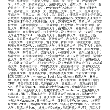
大学，尼斯大学，巴黎第八大学， 南锡一大，雷恩一大，巴黎第四大
学，卡昂大学，蒙彼利埃三大，蒙彼利埃大学，图尔大学，INSEEC，图
卢兹大学，图卢兹第三大学，巴黎第四大学索邦大学， 斯特拉斯堡大
学，图卢兹三大，波尔多一大，里尔第三大学，里昂三大，奥尔良大学，
亚眠大学，罗马二大，米兰大学，马兰欧尼，办理德国毕业证文凭学历认
证成绩单 留学回国证明 英国大学： 办理英国毕业证文凭学历认证成绩单
留学回国证明使馆认证纽卡斯尔大学，帝国理工学院，巴斯大学，埃克塞
特大学，伦敦大学学院UCL，华威大学，约克大学，兰卡斯特 大学，萨
里大学，莱斯特大学，布里斯托大学，伯明翰大学，格鲁斯特大学，谢菲
尔德大学，南安普顿大学，拉夫堡大学，爱丁堡大学，诺丁汉大学，伦敦
大学亚非学院 SOAS，格拉斯哥大学，曼彻斯特大学，伦敦国王学院
KCL，皇家霍洛威大学RHUL，阿斯顿大学，利兹大学，萨塞克斯大学，
卡迪夫大学，伦敦艺术大学，雷丁大学，肯特 大学，利物浦大学，伦敦
玛丽女王学院QMUL，赫瑞瓦特大学，埃塞克斯大学，阿伯丁大学，伦敦
城市大学，斯特拉思克莱德大学，基尔大学，考文垂大学，斯旺西大学，
邓迪大学，阿伯泰大学，切斯特大学，朴茨茅斯大学，威尔士班戈大学，
林肯大学，布拉德福德大学，北安普顿大学，诺丁汉特伦特大学，诺森比
亚大学，赫尔大学，约 克圣约翰大学，哈德斯菲尔德大学，伯恩茅斯大
学，伦敦商学院大学，罗汉普顿大学，爱丁堡玛格丽特皇后学院，格林威
治大学，赫特福德大学，布鲁内尔大学，德蒙福 特大学，罗伯特戈登大
学RGU，索尔福德大学，桑德兰大学，威斯敏斯特大学，南岸大学，圣
安德鲁斯大学，普利茅斯大学，牛津布鲁克斯大学，伯明翰城市大学
BCU 新西兰大学： where can I get a fake diploma 梅西大学，林肯大
学，奥塔哥大学，奥克兰理工大学AUT，怀卡托大学，基督城理工学院
CPIT，马努卡理工学院，坎特伯雷大学，奥克兰大学，奥克兰商学院
AIS，悉尼大 学USYD，新南威尔士大学UNSW，查尔斯达尔文大学
CDU，澳大利亚联邦大学，斯威本科技大学Swinburne，巴拉瑞特大学
ballarat，RMIT，墨尔本大学，阿德莱德大学 Adelaide，莫纳什大学
Monash，昆士兰大学UQ，西澳大学UWA，澳大利亚国立大学ANU，麦
考瑞大学Macquarie，纽卡斯尔大学，卧龙岗大学Wollongong，格里菲
斯大学 Griffith，弗林德斯大学Flinders，塔斯马尼亚大学UTAS，堪培拉
大学，邦德大学Bond，迪肯大学Deakin，悉尼科技大学UTS，科廷大学