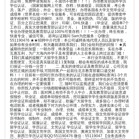
员证明，免费申请免税车，不成功不收费！！！） 办理教育部国外学历
学位认证。（国家留服网上可查、存档；快速稳妥，回国发展，考公务
员，落户，进国企，外企，创业–无忧愁） 办理各国各大学文凭毕业证、
成绩单（世界名校一对一专业服务，可全程监控跟踪进度） 提供整套申
请学校材料 可以提供钢印、水印、烫金、激光防伪、凹凸版、版的毕业
证、百分之百让您满意、设计，印刷，DHL快递； （毕业证、成绩单7个
工作日，真实大使馆教育部认证2个月。） 【郑重声明：质量满意为止】
专业办理使馆及教育部认证100%可查存档！！！一次办理，终生有效，
快速专业，诚信可靠。 咨询认证顾问 Sam为您服务：Q/微信:
551190476 ★★招聘中介代理：本公司诚聘各地代理人员以及留学生，
如果你有业余时间，有兴趣就请联系我们，我们会给到您的回报！ ★真
诚期待您的加盟：一朝办理，终身受益（本信息长期有效） 实在办事，
互惠互利，为广大海内外学子及有需要的人士在事业上跨过这道门槛！
【我们真诚的提醒广大留学生朋友】： 一. 本行业市场混乱，不要只
贪图便宜，无论是真实版还是1:1复制版，都会有相应的成本在里面，我
们保证一分钱一分货！ 二. 真实的使馆认证及教育部认证，公司完全
按照正规的流程手续,可陪同客户一起前往北京教育部窗口递交材
料！！！目前有一些同行所办理出来的认证只能在虚假网站查询1-3个月
左右的时间，并不是教育部，也不可能存档。那样是对学生的不负责任，
在办理的时候一定要慎重！ 三. 随时可以监视进度，我们会让您清楚看
到，你所投入的每一分钱都能够确实得到回报，若您认为不值得，完全可
以中止付款。 四：面对网上有些不良个人中介，真实教育部认证故意虚
假报价，毕业证、成绩单却报价很高，挖坑骗留学学生做和原版差异很大
的毕业证和成绩单，却不做认证，欺骗广大留学生，请多留心！办理时请
电话联系，或者视频看下对方的办公环境，办理实力，选择实体公司，以
防被骗！ 本公司专业制作、办理、仿制、成绩单文凭、改成绩、教育部
学历学位认证、毕业证、成绩单、文凭、学历文凭、假文凭假毕业证假学
历书制作、假制作、办理、仿制学位证书、毕业证文凭 、文凭毕业证、
毕业证认证、留服认证、使馆认证、使馆证明、使馆留学回国人员证明、
留学生认证、学历认证、文凭认证 学位认证、留学生学历认证、留学生
学位认证、英国文凭学历、美国文凭学历、澳洲文凭学历、加拿大文凭学
历、新西兰学历认证等QQ:551190476 微信：55119047 【业务选择办