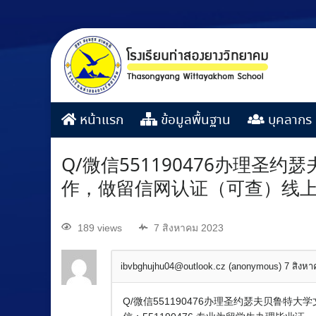
หน้าแรก
ข้อมูลพื้นฐาน
บุคลากร
Q/微信551190476办理圣
作，做留信网认证（可查）线
189 views
7 สิงหาคม 2023
ibvbghujhu04@outlook.cz (anonymous)
7 สิงห
Q/微信551190476办理圣约瑟夫贝鲁