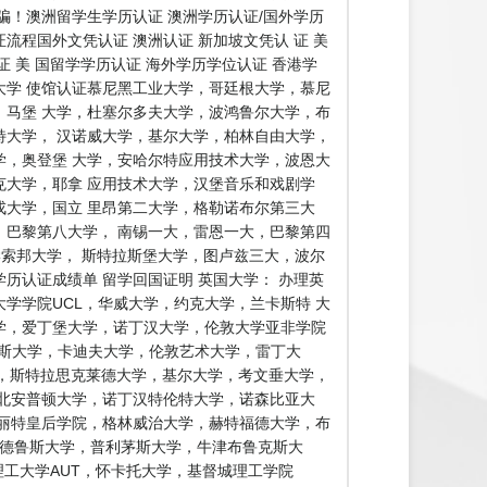
！澳洲留学生学历认证 澳洲学历认证/国外学历
流程国外文凭认证 澳洲认证 新加坡文凭认 证 美
证 美 国留学学历认证 海外学历学位认证 香港学
洲大学 使馆认证慕尼黑工业大学，哥廷根大学，慕尼
马堡 大学，杜塞尔多夫大学，波鸿鲁尔大学，布
大学， 汉诺威大学，基尔大学，柏林自由大学，
，奥登堡 大学，安哈尔特应用技术大学，波恩大
大学，耶拿 应用技术大学，汉堡音乐和戏剧学
大学，国立 里昂第二大学，格勒诺布尔第三大
巴黎第八大学， 南锡一大，雷恩一大，巴黎第四
学索邦大学， 斯特拉斯堡大学，图卢兹三大，波尔
认证成绩单 留学回国证明 英国大学： 办理英
学学院UCL，华威大学，约克大学，兰卡斯特 大
学，爱丁堡大学，诺丁汉大学，伦敦大学亚非学院
克斯大学，卡迪夫大学，伦敦艺术大学，雷丁大
学，斯特拉思克莱德大学，基尔大学，考文垂大学，
北安普顿大学，诺丁汉特伦特大学，诺森比亚大
丽特皇后学院，格林威治大学，赫特福德大学，布
安德鲁斯大学，普利茅斯大学，牛津布鲁克斯大
，奥克兰理工大学AUT，怀卡托大学，基督城理工学院