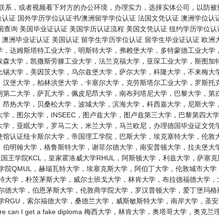
联系，或者视频看下对方的办公环境，办理实力，选择实体公司，以防被骗
位认证 国外学历学位认证书/澳洲留学学位认证 法国文凭认证 澳洲学位认证
美国查询 美国毕业证认证 美国学历认证流程 美国文凭认证 纽约学历学位认
 澳洲毕业证认证 美国认证 留学生学历学位认证 留学生毕业证认证 欧
学，达姆斯塔特工业大学，明斯特大学，弗赖堡大学，多特蒙德工业大学，
埃森大学，凯撒斯劳滕工业大学，法兰克福大学，亚琛工业大学，斯图加特
比锡大学，美因茨大学，乌尔兹堡大学，萨尔大学，科隆大学，不来梅大学
，汉堡大学，柏林洪堡大学，卡塞尔大学，克劳斯塔尔工业大学，罗斯托克
朗第二大学，萨瓦大学，佩皮尼昂大学，南布列塔尼大学，巴黎大学，第戎
，昂热大学，贝桑松大学，波城大学，滨海大学，科西嘉大学，尼斯大学，
学，图尔大学，INSEEC，图卢兹大学，图卢兹第三大学，巴黎第四大
学，亚眠大学，罗马二大，米兰大学，马兰欧尼，办理德国毕业证文凭学历
馆认证纽卡斯尔大学，帝国理工学院，巴斯大学，埃克塞特大学，伦敦大
，伯明翰大学，格鲁斯特大学，谢菲尔德大学，南安普顿大学，拉夫堡大
敦国王学院KCL，皇家霍洛威大学RHUL，阿斯顿大学，利兹大学，萨塞
学院QMUL，赫瑞瓦特大学，埃塞克斯大学，阿伯丁大学，伦敦城市大
斯特大学，朴茨茅斯大学，威尔士班戈大学，林肯大学，布拉德福德大学，
菲尔德大学，伯恩茅斯大学，伦敦商学院大学，罗汉普顿大学，爱丁堡玛格
大学RGU，索尔福德大学，桑德兰大学，威斯敏斯特大学，南岸大学，圣
 can I get a fake diploma 梅西大学，林肯大学，奥塔哥大学