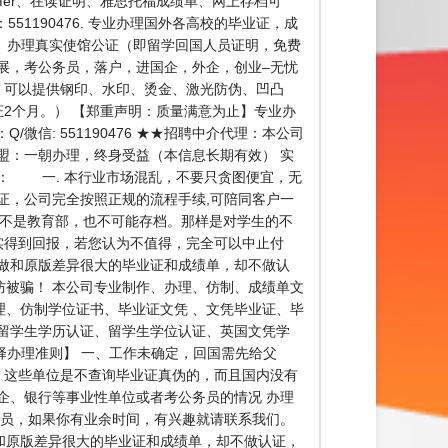
ffer、在读证明、雅思托福成绩单、网上存档可
1190476. 专业办理国外各高校的毕业证，成
项目： 办理真实使馆公证（即留学回国人员证明，免费
展，考公务员，落户，进国企，外企，创业–无忧
 可以提供钢印、水印、烫金、激光防伪、凹凸
证2个月。） 【郑重声明：质量满意为止】专业办
信: 551190476 ★★招聘中介代理：本公司
盟：一朝办理，终身受益（本信息长期有效） 实
： 一. 本行业市场混乱，不要只贪图便宜，无
证，公司完全按照正规的流程手续,可陪同客户一
并不是教育部，也不可能存档。那样是对学生的不
实得到回报，若您认为不值得，完全可以中止付
做和原版差异很大的毕业证和成绩单，却不做认
被骗！ 本公司专业制作、办理、仿制、成绩单文
、仿制学位证书、毕业证文凭 、文凭毕业证、毕
留学生学历认证、留学生学位认证、英国文凭学
务选择办理准则】 一、工作未确定，回国需先给父
 这些单位是不查询毕业证真伪的，而且国内没有
企、银行等事业性单位或者考公务员的情况 办理
人员，如果你有业余时间，有兴趣就请联系我们。
和原版差异很大的毕业证和成绩单，却不做认证，