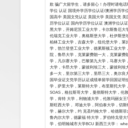
欺 骗广大留学生，请多留心！办理时请电话
学位 认证 国境外学历学位认证/澳洲学历学
国高中 美国文凭认证 美国大学 美国文凭 
历学位认证 国内学历学位认证 澳洲学位认证
黑大学，开姆尼茨工业大学，卡尔斯鲁厄大
伦瑞克工业大学，奥格斯堡大学，杜伊斯堡
柏林工业大学，吉森大学，纽伦堡大学，莱
学，勃兰登堡工业大学，德累斯顿工业大学
院，鲁昂大学，克莱蒙费朗一大，克莱蒙费
学，凡尔赛大学，巴黎第九大学，马赛大学
大学，卡昂大学，蒙彼利埃三大，蒙彼利埃大
多一大，里尔第三大学，里昂三大，奥尔良大
国毕业证文凭学历认证成绩单留学回国证明使
学，萨里大学，莱斯特大学，布里斯托大学
SOAS，格拉斯哥大学，曼彻斯特大学，伦
学，肯特 大学，利物浦大学，伦敦玛丽女王
斯旺西大学， 邓迪大学，阿伯泰大学，切
学，赫尔大学，约 克圣约翰大学，哈德斯
鲁内尔大学，德蒙福 特大学，罗伯特戈登
学，伯明翰城市大学BCU 新西兰大学： where