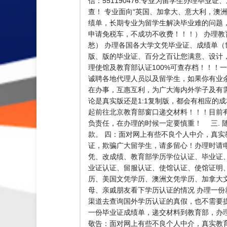
信：551190476.专业为留学生办理毕
查！ 专业面向“英国、加拿大、意大利，澳洲、
绩单，长期专业为留学生解决毕业难的问题，【实
申请免税车，不成功不收费！！！） 办理
愁） 办理各国各大学文凭毕业证、成绩单（
版、版的毕业证、百分之百让您满意、设计，
理使馆及教育部认证100%可查存档！！！一次
诚聘各地代理人员以及留学生，如果你有业
在办事，互惠互利，为广大海内外学子及有
论是真实版还是1:1复制版，都会有相应的
起前往北京教育部窗口递交材料！！！目前
负责任，在办理的时候一定要慎重！ 三.
款。 四：面对网上有些不良个人中介，真
证，欺骗广大留学生，请多留心！办理时请
凭、改成绩、教育部学历学位认证、毕业证
业证认证、留服认证、使馆认证、使馆证明
历、美国文凭学历、澳洲文凭学历、加拿大文凭学
母、亲戚朋友看下学历认证的情况 办理一份
渠道去查询国外学历认证的真假，也不需要
一份毕业证成绩单，递交材料到教育部，办
敬告：面对网上有些不良个人中介，真实教