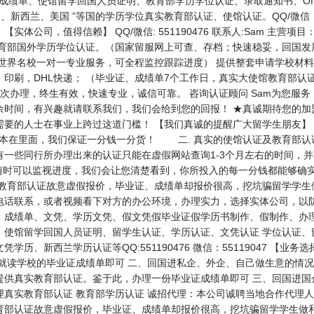
业证、成绩单、使馆留学回国人员证明、教育部学历学位认证、录取通知书、O
新西兰、美国 ”等国的学历学位真实教育部认证、使馆认证。QQ/微信：55
体公司，值得信赖】 QQ/微信: 551190476 联系人:Sam 主营
教育部国外学历学位认证。（国家留服网上可查、存档；快速稳妥，回国发
世界名校一对一专业服务，可全程监控跟踪进度） 提供整套申请学校材料
印刷，DHL快递； （毕业证、成绩单7个工作日，真实大使馆教育部认
办理，终生有效，快速专业，诚信可靠。 咨询认证顾问 Sam为您服务：Q/微
余时间，有兴趣就请联系我们，我们会给到您的回报！ ★真诚期待您的加
需要的人士在事业上跨过这道门槛！ 【我们真诚的提醒广大留学生朋友】
成本在里面，我们保证一分钱一分货！ 二. 真实的使馆认证及教育部认
有一些同行所办理出来的认证只能在虚假网站查询1-3个月左右的时间，
 随时可以监视进度，我们会让您清楚看到，你所投入的每一分钱都能够确
实教育部认证故意虚假报价，毕业证、成绩单却报价很高，挖坑骗留学学生
电话联系，或者视频看下对方的办公环境，办理实力，选择实体公司，以防
、成绩单、文凭、学历文凭、假文凭假毕业证假学历书制作、假制作、办理
、使馆留学回国人员证明、留学生认证、学历认证、文凭认证 学位认证、
历、新西兰学历认证等QQ:551190476 微信：55119047 【业
就读学校的毕业证成绩单即可 二、回国进私企、外企、自己做生意的情况
提供真实教育部认证。鉴于此，办理一份毕业证成绩单即可 三、回国进国
理真实教育部认证 教育部学历认证 诚招代理：本公司诚聘当地合作代理
育部认证故意虚假报价，毕业证、成绩单却报价很高，挖坑骗留学学生做