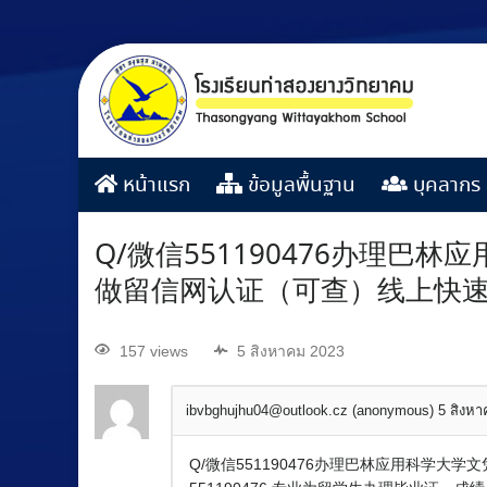
หน้าแรก
ข้อมูลพื้นฐาน
บุคลากร
Q/微信551190476办理
做留信网认证（可查）线上快
157 views
5 สิงหาคม 2023
ibvbghujhu04@outlook.cz (anonymous)
5 สิงห
Q/微信551190476办理巴林应用科学