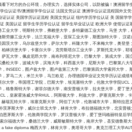
看下对方的办公环境，办理实力，选择实体公司，以防被骗！澳洲留学生学
学位认证书/澳洲留学学位认证 法国文凭认证 澳洲学位认证流程国外文凭认
毕业证认证 美国学历认证流程 美国文凭认证 纽约学历学位认证 美 国留学
认证 美国认证 留学生学历学位认证 留学生毕业证认证 欧洲大学 使馆认
特工业大学，明斯特大学，弗赖堡大学，多特蒙德工业大学，马堡 大学，
撒斯劳滕工业大学，法兰克福大学，亚琛工业大学，斯图加特大学， 汉诺
美因茨大学，乌尔兹堡大学，萨尔大学，科隆大学，不来梅大学，奥登堡 
，柏林洪堡大学，卡塞尔大学，克劳斯塔尔工业大学，罗斯托克大学，耶拿
，萨瓦大学，佩皮尼昂大学，南布列塔尼大学，巴黎大学，第戎大学，国立
贝桑松大学，波城大学，滨海大学，科西嘉大学，尼斯大学，巴黎第八大学
，INSEEC，图卢兹大学，图卢兹第三大学，巴黎第四大学索邦大学，
，罗马二大，米兰大学，马兰欧尼，办理德国毕业证文凭学历认证成绩单 
尔大学，帝国理工学院，巴斯大学，埃克塞特大学，伦敦大学学院UCL
，格鲁斯特大学，谢菲尔德大学，南安普顿大学，拉夫堡大学，爱丁堡大
CL，皇家霍洛威大学RHUL，阿斯顿大学，利兹大学，萨塞克斯大学，
L，赫瑞瓦特大学，埃塞克斯大学，阿伯丁大学，伦敦城市大学，斯特拉思
，朴茨茅斯大学，威尔士班戈大学，林肯大学，布拉德福德大学，北安普顿
，伯恩茅斯大学，伦敦商学院大学，罗汉普顿大学，爱丁堡玛格丽特皇后学
U，索尔福德大学，桑德兰大学，威斯敏斯特大学，南岸大学，圣安德鲁斯
I get a fake diploma 梅西大学，林肯大学，奥塔哥大学，奥克兰理