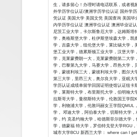
生，请多留心！办理时请电话联系，或者视频
外学历学位认证/澳洲学历学位认证 国外学历
凭认证 美国大学 美国文凭 美国查询 美国
内学历学位认证 澳洲学位认证 澳洲毕业证
尼茨工业大学，卡尔斯鲁厄大学，达姆斯塔
学，奥格斯堡大学，杜伊斯堡埃森大学，凯
学，吉森大学，纽伦堡大学，莱比锡大学，
堡工业大学，德累斯顿工业大学，汉堡大学
学，克莱蒙费朗一大，克莱蒙费朗第二大学
学，巴黎第九大学，马赛大学，昂热大学，
学，蒙彼利埃三大，蒙彼利埃大学，图尔大学
第三大学，里昂三大，奥尔良大学，亚眠大学
学历认证成绩单留学回国证明使馆认证纽卡斯
学，莱斯特大学，布里斯托大学，伯明翰大学
拉斯哥大学，曼彻斯特大学，伦敦国王学院K
学，利物浦大学，伦敦玛丽女王学院QMU
学， 邓迪大学，阿伯泰大学，切斯特大学
学，约 克圣约翰大学，哈德斯菲尔德大学
学，德蒙福 特大学，罗伯特戈登大学RG
城市大学BCU 新西兰大学： where can 