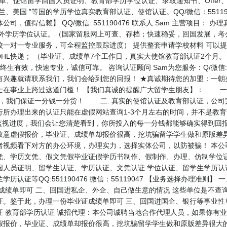
、成绩单、使馆留学回国人员证明、教育部学历学位认证、录取通知书、Offe
、美国 ”等国的学历学位真实教育部认证、使馆认证。QQ/微信：55119
，值得信赖】 QQ/微信: 551190476 联系人:Sam 主营项目：
外学历学位认证。（国家留服网上可查、存档；快速稳妥，回国发展，考
校一对一专业服务，可全程监控跟踪进度） 提供整套申请学校材料 可以
HL快递； （毕业证、成绩单7个工作日，真实大使馆教育部认证2个月
生有效，快速专业，诚信可靠。 咨询认证顾问 Sam为您服务：Q/微信: 5
有兴趣就请联系我们，我们会给到您的回报！ ★真诚期待您的加盟：一朝
士在事业上跨过这道门槛！ 【我们真诚的提醒广大留学生朋友】： 一.
面，我们保证一分钱一分货！ 二. 真实的使馆认证及教育部认证，公司
行所办理出来的认证只能在虚假网站查询1-3个月左右的时间，并不是教
监视进度，我们会让您清楚看到，你所投入的每一分钱都能够确实得到回
故意虚假报价，毕业证、成绩单却报价很高，挖坑骗留学学生做和原版差
者视频看下对方的办公环境，办理实力，选择实体公司，以防被骗！ 本公
凭、学历文凭、假文凭假毕业证假学历书制作、假制作、办理、仿制学位证
国人员证明、留学生认证、学历认证、文凭认证 学位认证、留学生学历认
认证等QQ:551190476 微信：55119047 【业务选择办理准则
成绩单即可 二、回国进私企、外企、自己做生意的情况 这些单位是不查
证。鉴于此，办理一份毕业证成绩单即可 三、回国进国企、银行等事业性
 教育部学历认证 诚招代理：本公司诚聘当地合作代理人员，如果你有业
假报价，毕业证、成绩单却报价很高，挖坑骗留学学生做和原版差异很大的