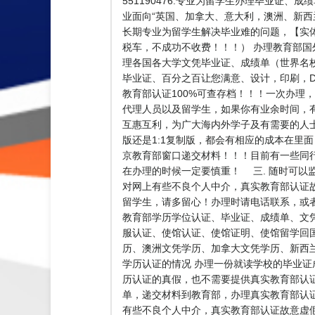
551190476.专业为留学生办理毕业证
业面向“英国、加拿大、意大利，澳洲、新西兰
长期专业为留学生解决毕业难的问题，【实体公司
税车，不成功不收费！！！） 办理教育部国
理各国各大学文凭毕业证、成绩单（世界名
毕业证、百分之百让您满意、设计，印刷，D
教育部认证100%可查存档！！！一次办理，终
代理人员以及留学生，如果你有业余时间，
互惠互利，为广大海内外学子及有需要的人
版还是1:1复制版，都会有相应的成本在里
京教育部窗口递交材料！！！目前有一些同
在办理的时候一定要慎重！ 三. 随时可以
对网上有些不良个人中介，真实教育部认证
留学生，请多留心！办理时请电话联系，或
教育部学历学位认证、毕业证、成绩单、文
服认证、使馆认证、使馆证明、使馆留学回
历、澳洲文凭学历、加拿大文凭学历、新西兰学历
学历认证的情况 办理一份就读学校的毕业证
历认证的真假，也不需要提供真实教育部认
单，递交材料到教育部，办理真实教育部认证
有些不良个人中介，真实教育部认证故意虚