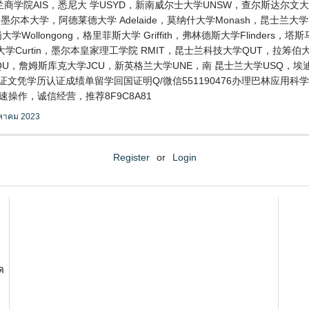
学院AIS，悉尼大 学USYD，新南威尔士大学UNSW，查尔斯达尔文
，RMIT，墨尔本大学，阿德莱德大学 Adelaide，莫纳什大学Monash，昆
学Wollongong，格里菲斯大学 Griffith，弗林德斯大学Flinders
学Curtin，墨尔本皇家理工学院 RMIT，昆士兰科技大学QUT，拉筹伯大学L
CQU，詹姆斯库克大学JCU，新英格兰大学UNE，南 昆士兰大学USQ，
毕业证文凭学历认证成绩单留学回国证明Q/微信551190476办理巴林应
操作，诚信经营，推荐8F9C8A81
งหาคม 2023
Register
or
Login
ด