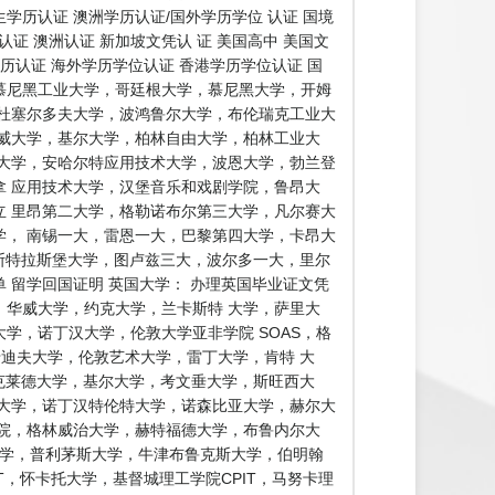
历认证 澳洲学历认证/国外学历学位 认证 国境
证 澳洲认证 新加坡文凭认 证 美国高中 美国文
学历认证 海外学历学位认证 香港学历学位认证 国
证慕尼黑工业大学，哥廷根大学，慕尼黑大学，开姆
杜塞尔多夫大学，波鸿鲁尔大学，布伦瑞克工业大
威大学，基尔大学，柏林自由大学，柏林工业大
大学，安哈尔特应用技术大学，波恩大学，勃兰登
 应用技术大学，汉堡音乐和戏剧学院，鲁昂大
 里昂第二大学，格勒诺布尔第三大学，凡尔赛大
， 南锡一大，雷恩一大，巴黎第四大学，卡昂大
 斯特拉斯堡大学，图卢兹三大，波尔多一大，里尔
留学回国证明 英国大学： 办理英国毕业证文凭
，华威大学，约克大学，兰卡斯特 大学，萨里大
学，诺丁汉大学，伦敦大学亚非学院 SOAS，格
卡迪夫大学，伦敦艺术大学，雷丁大学，肯特 大
克莱德大学，基尔大学，考文垂大学，斯旺西大
大学，诺丁汉特伦特大学，诺森比亚大学，赫尔大
院，格林威治大学，赫特福德大学，布鲁内尔大
大学，普利茅斯大学，牛津布鲁克斯大学，伯明翰
工大学AUT，怀卡托大学，基督城理工学院CPIT，马努卡理