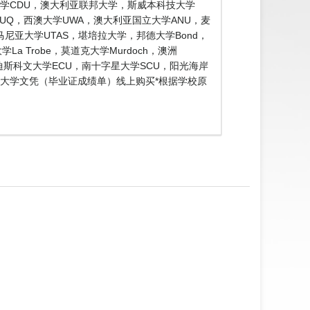
大学CDU，澳大利亚联邦大学，斯威本科技大学
士兰大学UQ，西澳大学UWA，澳大利亚国立大学ANU，麦
，塔斯马尼亚大学UTAS，堪培拉大学，邦德大学Bond，
a Trobe，莫道克大学Murdoch，澳洲
埃迪斯科文大学ECU，南十字星大学SCU，阳光海岸
用科学大学文凭（毕业证成绩单）线上购买*根据学校原