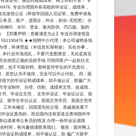
r、在读证明、雅思托福成绩单、网上存档可查！ 专
0476. 专业办理国外各高校的毕业证，成绩单，
 办理真实使馆公证（即留学回国人员证明，免费申请免
公务员，落户，进国企，外企，创业–无忧愁） 办
提供钢印、水印、烫金、激光防伪、凹凸版、版的
。） 【郑重声明：质量满意为止】专业办理使馆及
51190476 ★★招聘中介代理：本公司诚聘各地
办理，终身受益（本信息长期有效） 实在办事，
 本行业市场混乱，不要只贪图便宜，无论是真实
完全按照正规的流程手续,可陪同客户一起前往北
育部，也不可能存档。那样是对学生的不负责任，
报，若您认为不值得，完全可以中止付款。 四：面
异很大的毕业证和成绩单，却不做认证，欺骗广大
司专业制作、办理、仿制、成绩单文凭、改成绩、
书、毕业证文凭 、文凭毕业证、毕业证认证、留
证、留学生学位认证、英国文凭学历、美国文凭学
】 一、工作未确定，回国需先给父母、亲戚朋友看下
询毕业证真伪的，而且国内没有渠道去查询国外学
单位或者考公务员的情况 办理一份毕业证成绩
余时间，有兴趣就请联系我们。 敬告：面对网上
毕业证和成绩单，却不做认证，欺 骗广大留学