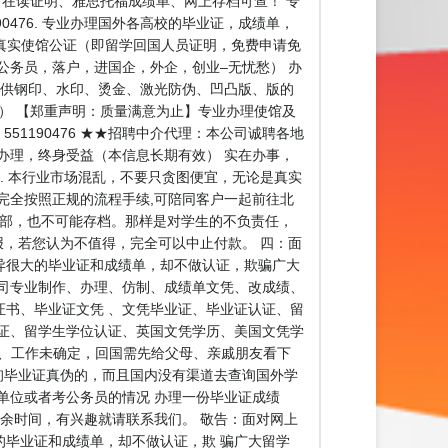
r、在读证明、雅思托福成绩单、网上存档可查！ 专
0476. 专业办理国外各高校的毕业证，成绩单，
 办理真实使馆公证（即留学回国人员证明，免费申请免
公务员，落户，进国企，外企，创业–无忧愁） 办
提供钢印、水印、烫金、激光防伪、凹凸版、版的
。） 【郑重声明：质量满意为止】专业办理使馆及
51190476 ★★招聘中介代理：本公司诚聘各地
办理，终身受益（本信息长期有效） 实在办事，
 本行业市场混乱，不要只贪图便宜，无论是真实
完全按照正规的流程手续,可陪同客户一起前往北
育部，也不可能存档。那样是对学生的不负责任，
报，若您认为不值得，完全可以中止付款。 四：面
异很大的毕业证和成绩单，却不做认证，欺骗广大
司专业制作、办理、仿制、成绩单文凭、改成绩、
书、毕业证文凭 、文凭毕业证、毕业证认证、留
证、留学生学位认证、英国文凭学历、美国文凭学
】 一、工作未确定，回国需先给父母、亲戚朋友看下
询毕业证真伪的，而且国内没有渠道去查询国外学
单位或者考公务员的情况 办理一份毕业证成绩
余时间，有兴趣就请联系我们。 敬告：面对网上
毕业证和成绩单，却不做认证，欺 骗广大留学