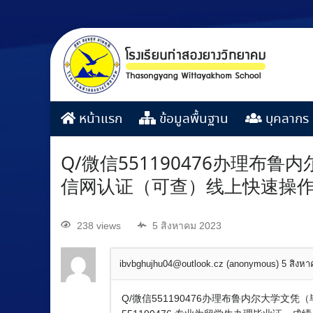
หน้าแรก
ข้อมูลพื้นฐาน
บุคลากร
Q/微信551190476办理
信网认证（可查）线上快速操
238 views
5 สิงหาคม 2023
ibvbghujhu04@outlook.cz (anonymous)
5 สิงห
Q/微信551190476办理布鲁内尔大学