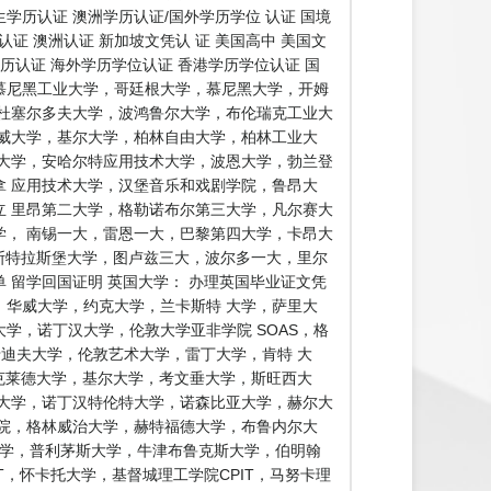
历认证 澳洲学历认证/国外学历学位 认证 国境
证 澳洲认证 新加坡文凭认 证 美国高中 美国文
学历认证 海外学历学位认证 香港学历学位认证 国
证慕尼黑工业大学，哥廷根大学，慕尼黑大学，开姆
杜塞尔多夫大学，波鸿鲁尔大学，布伦瑞克工业大
威大学，基尔大学，柏林自由大学，柏林工业大
大学，安哈尔特应用技术大学，波恩大学，勃兰登
 应用技术大学，汉堡音乐和戏剧学院，鲁昂大
 里昂第二大学，格勒诺布尔第三大学，凡尔赛大
， 南锡一大，雷恩一大，巴黎第四大学，卡昂大
 斯特拉斯堡大学，图卢兹三大，波尔多一大，里尔
留学回国证明 英国大学： 办理英国毕业证文凭
，华威大学，约克大学，兰卡斯特 大学，萨里大
学，诺丁汉大学，伦敦大学亚非学院 SOAS，格
卡迪夫大学，伦敦艺术大学，雷丁大学，肯特 大
克莱德大学，基尔大学，考文垂大学，斯旺西大
大学，诺丁汉特伦特大学，诺森比亚大学，赫尔大
院，格林威治大学，赫特福德大学，布鲁内尔大
大学，普利茅斯大学，牛津布鲁克斯大学，伯明翰
工大学AUT，怀卡托大学，基督城理工学院CPIT，马努卡理