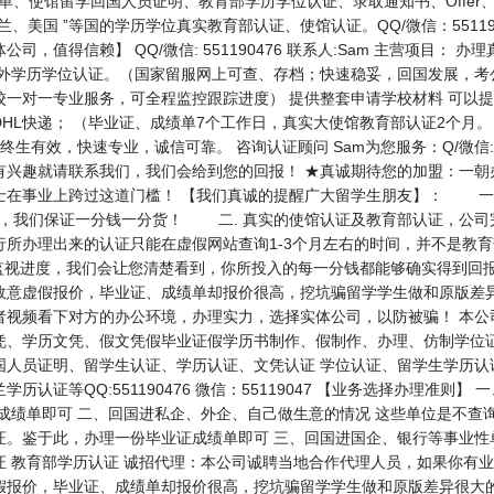
、成绩单、使馆留学回国人员证明、教育部学历学位认证、录取通知书、Offe
、美国 ”等国的学历学位真实教育部认证、使馆认证。QQ/微信：55119
，值得信赖】 QQ/微信: 551190476 联系人:Sam 主营项目：
外学历学位认证。（国家留服网上可查、存档；快速稳妥，回国发展，考
校一对一专业服务，可全程监控跟踪进度） 提供整套申请学校材料 可以
HL快递； （毕业证、成绩单7个工作日，真实大使馆教育部认证2个月
生有效，快速专业，诚信可靠。 咨询认证顾问 Sam为您服务：Q/微信: 5
有兴趣就请联系我们，我们会给到您的回报！ ★真诚期待您的加盟：一朝
士在事业上跨过这道门槛！ 【我们真诚的提醒广大留学生朋友】： 一.
面，我们保证一分钱一分货！ 二. 真实的使馆认证及教育部认证，公司
行所办理出来的认证只能在虚假网站查询1-3个月左右的时间，并不是教
监视进度，我们会让您清楚看到，你所投入的每一分钱都能够确实得到回
故意虚假报价，毕业证、成绩单却报价很高，挖坑骗留学学生做和原版差
者视频看下对方的办公环境，办理实力，选择实体公司，以防被骗！ 本公
凭、学历文凭、假文凭假毕业证假学历书制作、假制作、办理、仿制学位证
国人员证明、留学生认证、学历认证、文凭认证 学位认证、留学生学历认
认证等QQ:551190476 微信：55119047 【业务选择办理准则
成绩单即可 二、回国进私企、外企、自己做生意的情况 这些单位是不查
证。鉴于此，办理一份毕业证成绩单即可 三、回国进国企、银行等事业性
 教育部学历认证 诚招代理：本公司诚聘当地合作代理人员，如果你有业
假报价，毕业证、成绩单却报价很高，挖坑骗留学学生做和原版差异很大的