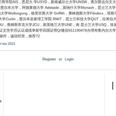
学院AIS，悉尼大 学USYD，新南威尔士大学UNSW，查尔斯达尔文
，RMIT，墨尔本大学，阿德莱德大学 Adelaide，莫纳什大学Monash，昆
学Wollongong，格里菲斯大学 Griffith，弗林德斯大学Flinders
学Curtin，墨尔本皇家理工学院 RMIT，昆士兰科技大学QUT，拉筹伯大学L
CQU，詹姆斯库克大学JCU，新英格兰大学UNE，南 昆士兰大学USQ，
毕业证文凭学历认证成绩单留学回国证明Q/微信551190476办理布鲁内
操作，诚信经营，推荐72
งหาคม 2023
Register
or
Login
ด