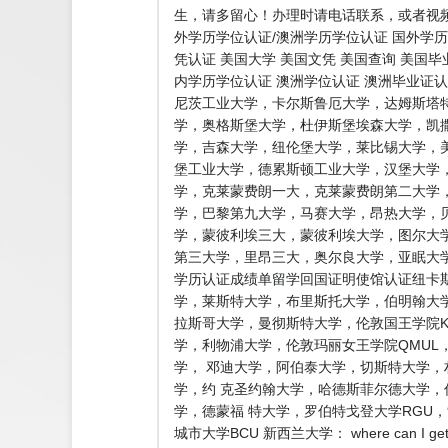
生，请多留心！办理时请电话联系，或者视频
外学历学位认证/澳洲学历学位认证 国外学历
凭认证 美国大学 美国文凭 美国查询 美国
内学历学位认证 澳洲学位认证 澳洲毕业证
尼茨工业大学，卡尔斯鲁厄大学，达姆斯塔
学，奥格斯堡大学，杜伊斯堡埃森大学，凯
学，吉森大学，纽伦堡大学，莱比锡大学，
堡工业大学，德累斯顿工业大学，汉堡大学
学，克莱蒙费朗一大，克莱蒙费朗第二大学
学，巴黎第九大学，马赛大学，昂热大学，
学，蒙彼利埃三大，蒙彼利埃大学，图尔大学
第三大学，里昂三大，奥尔良大学，亚眠大学
学历认证成绩单留学回国证明使馆认证纽卡斯
学，莱斯特大学，布里斯托大学，伯明翰大学
拉斯哥大学，曼彻斯特大学，伦敦国王学院K
学，利物浦大学，伦敦玛丽女王学院QMU
学， 邓迪大学，阿伯泰大学，切斯特大学
学，约 克圣约翰大学，哈德斯菲尔德大学
学，德蒙福 特大学，罗伯特戈登大学RG
城市大学BCU 新西兰大学： where can 