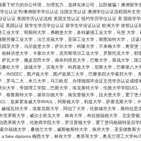
看下对方的办公环境，办理实力，选择实体公司，以防被骗！澳洲留学生学
学位认证书/澳洲留学学位认证 法国文凭认证 澳洲学位认证流程国外文凭认
毕业证认证 美国学历认证流程 美国文凭认证 纽约学历学位认证 美 国留学
认证 美国认证 留学生学历学位认证 留学生毕业证认证 欧洲大学 使馆认
特工业大学，明斯特大学，弗赖堡大学，多特蒙德工业大学，马堡 大学，
撒斯劳滕工业大学，法兰克福大学，亚琛工业大学，斯图加特大学， 汉诺
美因茨大学，乌尔兹堡大学，萨尔大学，科隆大学，不来梅大学，奥登堡 
，柏林洪堡大学，卡塞尔大学，克劳斯塔尔工业大学，罗斯托克大学，耶拿
，萨瓦大学，佩皮尼昂大学，南布列塔尼大学，巴黎大学，第戎大学，国立
贝桑松大学，波城大学，滨海大学，科西嘉大学，尼斯大学，巴黎第八大学
，INSEEC，图卢兹大学，图卢兹第三大学，巴黎第四大学索邦大学，
，罗马二大，米兰大学，马兰欧尼，办理德国毕业证文凭学历认证成绩单 
尔大学，帝国理工学院，巴斯大学，埃克塞特大学，伦敦大学学院UCL
，格鲁斯特大学，谢菲尔德大学，南安普顿大学，拉夫堡大学，爱丁堡大
CL，皇家霍洛威大学RHUL，阿斯顿大学，利兹大学，萨塞克斯大学，
L，赫瑞瓦特大学，埃塞克斯大学，阿伯丁大学，伦敦城市大学，斯特拉思
，朴茨茅斯大学，威尔士班戈大学，林肯大学，布拉德福德大学，北安普顿
，伯恩茅斯大学，伦敦商学院大学，罗汉普顿大学，爱丁堡玛格丽特皇后学
U，索尔福德大学，桑德兰大学，威斯敏斯特大学，南岸大学，圣安德鲁斯
I get a fake diploma 梅西大学，林肯大学，奥塔哥大学，奥克兰理