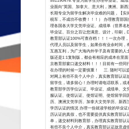
551190476.专业为留学生办理毕业证
业面向“英国、加拿大、意大利，澳洲、新西兰
长期专业为留学生解决毕业难的问题，【实体公司
税车，不成功不收费！！！） 办理教育部国
理各国各大学文凭毕业证、成绩单（世界名
毕业证、百分之百让您满意、设计，印刷，D
教育部认证100%可查存档！！！一次办理，终
代理人员以及留学生，如果你有业余时间，
互惠互利，为广大海内外学子及有需要的人
版还是1:1复制版，都会有相应的成本在里
京教育部窗口递交材料！！！目前有一些同
在办理的时候一定要慎重！ 三. 随时可以
对网上有些不良个人中介，真实教育部认证
留学生，请多留心！办理时请电话联系，或
教育部学历学位认证、毕业证、成绩单、文
服认证、使馆认证、使馆证明、使馆留学回
历、澳洲文凭学历、加拿大文凭学历、新西兰学历
学历认证的情况 办理一份就读学校的毕业证
历认证的真假，也不需要提供真实教育部认
单，递交材料到教育部，办理真实教育部认证
有些不良个人中介，真实教育部认证故意虚