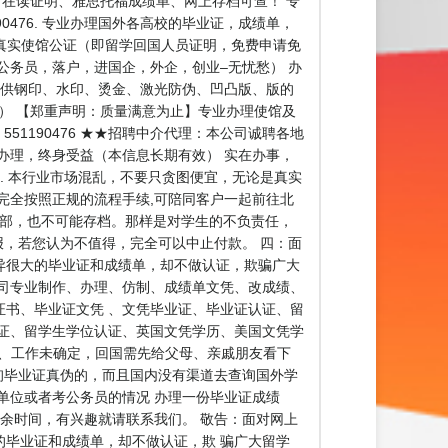
r、在读证明、雅思托福成绩单、网上存档可查！ 专
0476. 专业办理国外各高校的毕业证，成绩单，
 办理真实使馆公证（即留学回国人员证明，免费申请免
公务员，落户，进国企，外企，创业–无忧愁） 办
提供钢印、水印、烫金、激光防伪、凹凸版、版的
。） 【郑重声明：质量满意为止】专业办理使馆及
51190476 ★★招聘中介代理：本公司诚聘各地
办理，终身受益（本信息长期有效） 实在办事，
 本行业市场混乱，不要只贪图便宜，无论是真实
完全按照正规的流程手续,可陪同客户一起前往北
育部，也不可能存档。那样是对学生的不负责任，
报，若您认为不值得，完全可以中止付款。 四：面
异很大的毕业证和成绩单，却不做认证，欺骗广大
司专业制作、办理、仿制、成绩单文凭、改成绩、
书、毕业证文凭 、文凭毕业证、毕业证认证、留
证、留学生学位认证、英国文凭学历、美国文凭学
】 一、工作未确定，回国需先给父母、亲戚朋友看下
询毕业证真伪的，而且国内没有渠道去查询国外学
单位或者考公务员的情况 办理一份毕业证成绩
余时间，有兴趣就请联系我们。 敬告：面对网上
毕业证和成绩单，却不做认证，欺 骗广大留学