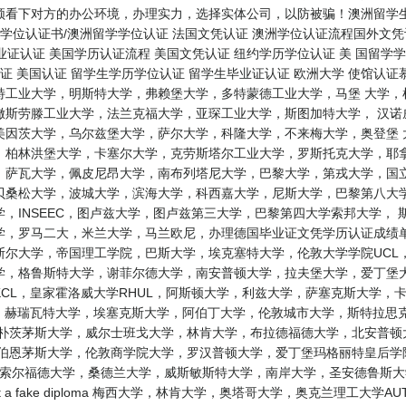
看下对方的办公环境，办理实力，选择实体公司，以防被骗！澳洲留学生学
学位认证书/澳洲留学学位认证 法国文凭认证 澳洲学位认证流程国外文凭认
毕业证认证 美国学历认证流程 美国文凭认证 纽约学历学位认证 美 国留学
认证 美国认证 留学生学历学位认证 留学生毕业证认证 欧洲大学 使馆认
特工业大学，明斯特大学，弗赖堡大学，多特蒙德工业大学，马堡 大学，
撒斯劳滕工业大学，法兰克福大学，亚琛工业大学，斯图加特大学， 汉诺
美因茨大学，乌尔兹堡大学，萨尔大学，科隆大学，不来梅大学，奥登堡 
，柏林洪堡大学，卡塞尔大学，克劳斯塔尔工业大学，罗斯托克大学，耶拿
，萨瓦大学，佩皮尼昂大学，南布列塔尼大学，巴黎大学，第戎大学，国立
贝桑松大学，波城大学，滨海大学，科西嘉大学，尼斯大学，巴黎第八大学
，INSEEC，图卢兹大学，图卢兹第三大学，巴黎第四大学索邦大学，
，罗马二大，米兰大学，马兰欧尼，办理德国毕业证文凭学历认证成绩单 
尔大学，帝国理工学院，巴斯大学，埃克塞特大学，伦敦大学学院UCL
，格鲁斯特大学，谢菲尔德大学，南安普顿大学，拉夫堡大学，爱丁堡大
CL，皇家霍洛威大学RHUL，阿斯顿大学，利兹大学，萨塞克斯大学，
L，赫瑞瓦特大学，埃塞克斯大学，阿伯丁大学，伦敦城市大学，斯特拉思
，朴茨茅斯大学，威尔士班戈大学，林肯大学，布拉德福德大学，北安普顿
，伯恩茅斯大学，伦敦商学院大学，罗汉普顿大学，爱丁堡玛格丽特皇后学
U，索尔福德大学，桑德兰大学，威斯敏斯特大学，南岸大学，圣安德鲁斯
I get a fake diploma 梅西大学，林肯大学，奥塔哥大学，奥克兰理