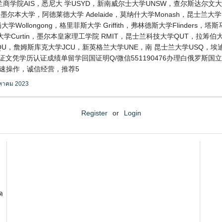
学院AIS，悉尼大 学USYD，新南威尔士大学UNSW，查尔斯达尔文
，RMIT，墨尔本大学，阿德莱德大学 Adelaide，莫纳什大学Monash，昆
学Wollongong，格里菲斯大学 Griffith，弗林德斯大学Flinders
学Curtin，墨尔本皇家理工学院 RMIT，昆士兰科技大学QUT，拉筹伯大学L
CQU，詹姆斯库克大学JCU，新英格兰大学UNE，南 昆士兰大学USQ，
毕业证文凭学历认证成绩单留学回国证明Q/微信551190476办理白俄罗
快速操作，诚信经营，推荐5
งหาคม 2023
Register
or
Login
ด