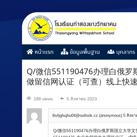
หน้าแรก
ข้อมูลพื้นฐาน
บุคลากร
Q/微信551190476办理
做留信网认证（可查）线上快
188 views
5 สิงหาคม 2023
ibvbghujhu04@outlook.cz (anonymous)
5 สิงห
Q/微信551190476办理白俄罗斯国立