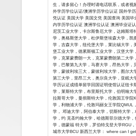
生，请多留心！办理时请电话联系，或者视频
外学历学位认证/澳洲学历学位认证 国外学历
凭认证 美国大学 美国文凭 美国查询 美国
内学历学位认证 澳洲学位认证 澳洲毕业证
尼茨工业大学，卡尔斯鲁厄大学，达姆斯塔
学，奥格斯堡大学，杜伊斯堡埃森大学，凯
学，吉森大学，纽伦堡大学，莱比锡大学，
堡工业大学，德累斯顿工业大学，汉堡大学
学，克莱蒙费朗一大，克莱蒙费朗第二大学
学，巴黎第九大学，马赛大学，昂热大学，
学，蒙彼利埃三大，蒙彼利埃大学，图尔大学
第三大学，里昂三大，奥尔良大学，亚眠大学
学历认证成绩单留学回国证明使馆认证纽卡斯
学，莱斯特大学，布里斯托大学，伯明翰大学
拉斯哥大学，曼彻斯特大学，伦敦国王学院K
学，利物浦大学，伦敦玛丽女王学院QMU
学， 邓迪大学，阿伯泰大学，切斯特大学
学，约 克圣约翰大学，哈德斯菲尔德大学
学，德蒙福 特大学，罗伯特戈登大学RG
城市大学BCU 新西兰大学： where can 