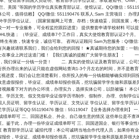
、成绩单、使馆留学回国人员证明、教育部学历学位认证、录取通知书、Offe
、美国 ”等国的学历学位真实教育部认证、使馆认证。QQ/微信：55119
，值得信赖】 QQ/微信: 551190476 联系人:Sam 主营项目：
外学历学位认证。（国家留服网上可查、存档；快速稳妥，回国发展，考
校一对一专业服务，可全程监控跟踪进度） 提供整套申请学校材料 可以
HL快递； （毕业证、成绩单7个工作日，真实大使馆教育部认证2个月
生有效，快速专业，诚信可靠。 咨询认证顾问 Sam为您服务：Q/微信: 5
有兴趣就请联系我们，我们会给到您的回报！ ★真诚期待您的加盟：一朝
士在事业上跨过这道门槛！ 【我们真诚的提醒广大留学生朋友】： 一.
面，我们保证一分钱一分货！ 二. 真实的使馆认证及教育部认证，公司
行所办理出来的认证只能在虚假网站查询1-3个月左右的时间，并不是教
监视进度，我们会让您清楚看到，你所投入的每一分钱都能够确实得到回
故意虚假报价，毕业证、成绩单却报价很高，挖坑骗留学学生做和原版差
者视频看下对方的办公环境，办理实力，选择实体公司，以防被骗！ 本公
凭、学历文凭、假文凭假毕业证假学历书制作、假制作、办理、仿制学位证
国人员证明、留学生认证、学历认证、文凭认证 学位认证、留学生学历认
认证等QQ:551190476 微信：55119047 【业务选择办理准则
成绩单即可 二、回国进私企、外企、自己做生意的情况 这些单位是不查
证。鉴于此，办理一份毕业证成绩单即可 三、回国进国企、银行等事业性
 教育部学历认证 诚招代理：本公司诚聘当地合作代理人员，如果你有业
假报价，毕业证、成绩单却报价很高，挖坑骗留学学生做和原版差异很大的