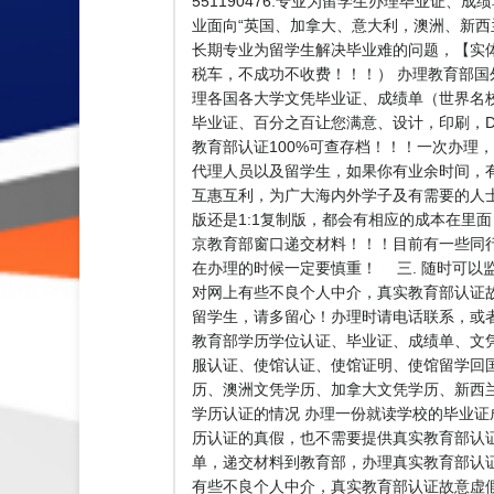
551190476.专业为留学生办理毕业证
业面向“英国、加拿大、意大利，澳洲、新西兰
长期专业为留学生解决毕业难的问题，【实体公司
税车，不成功不收费！！！） 办理教育部国
理各国各大学文凭毕业证、成绩单（世界名
毕业证、百分之百让您满意、设计，印刷，D
教育部认证100%可查存档！！！一次办理，终
代理人员以及留学生，如果你有业余时间，
互惠互利，为广大海内外学子及有需要的人
版还是1:1复制版，都会有相应的成本在里
京教育部窗口递交材料！！！目前有一些同
在办理的时候一定要慎重！ 三. 随时可以
对网上有些不良个人中介，真实教育部认证
留学生，请多留心！办理时请电话联系，或
教育部学历学位认证、毕业证、成绩单、文
服认证、使馆认证、使馆证明、使馆留学回
历、澳洲文凭学历、加拿大文凭学历、新西兰学历
学历认证的情况 办理一份就读学校的毕业证
历认证的真假，也不需要提供真实教育部认
单，递交材料到教育部，办理真实教育部认证
有些不良个人中介，真实教育部认证故意虚