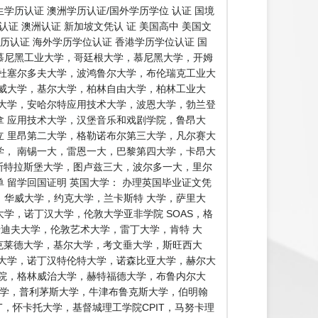
历认证 澳洲学历认证/国外学历学位 认证 国境
证 澳洲认证 新加坡文凭认 证 美国高中 美国文
学历认证 海外学历学位认证 香港学历学位认证 国
证慕尼黑工业大学，哥廷根大学，慕尼黑大学，开姆
杜塞尔多夫大学，波鸿鲁尔大学，布伦瑞克工业大
威大学，基尔大学，柏林自由大学，柏林工业大
大学，安哈尔特应用技术大学，波恩大学，勃兰登
 应用技术大学，汉堡音乐和戏剧学院，鲁昂大
 里昂第二大学，格勒诺布尔第三大学，凡尔赛大
， 南锡一大，雷恩一大，巴黎第四大学，卡昂大
 斯特拉斯堡大学，图卢兹三大，波尔多一大，里尔
留学回国证明 英国大学： 办理英国毕业证文凭
，华威大学，约克大学，兰卡斯特 大学，萨里大
学，诺丁汉大学，伦敦大学亚非学院 SOAS，格
卡迪夫大学，伦敦艺术大学，雷丁大学，肯特 大
克莱德大学，基尔大学，考文垂大学，斯旺西大
大学，诺丁汉特伦特大学，诺森比亚大学，赫尔大
院，格林威治大学，赫特福德大学，布鲁内尔大
大学，普利茅斯大学，牛津布鲁克斯大学，伯明翰
工大学AUT，怀卡托大学，基督城理工学院CPIT，马努卡理