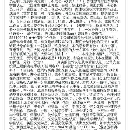
员证明，免费申请免税车，不成功不收费！！！） 办理教育部国外学历
学位认证。（国家留服网上可查、存档；快速稳妥，回国发展，考公务
员，落户，进国企，外企，创业–无忧愁） 办理各国各大学文凭毕业证、
成绩单（世界名校一对一专业服务，可全程监控跟踪进度） 提供整套申
请学校材料 可以提供钢印、水印、烫金、激光防伪、凹凸版、版的毕业
证、百分之百让您满意、设计，印刷，DHL快递； （毕业证、成绩单7个
工作日，真实大使馆教育部认证2个月。） 【郑重声明：质量满意为止】
专业办理使馆及教育部认证100%可查存档！！！一次办理，终生有效，
快速专业，诚信可靠。 咨询认证顾问 Sam为您服务：Q/微信:
551190476 ★★招聘中介代理：本公司诚聘各地代理人员以及留学生，
如果你有业余时间，有兴趣就请联系我们，我们会给到您的回报！ ★真
诚期待您的加盟：一朝办理，终身受益（本信息长期有效） 实在办事，
互惠互利，为广大海内外学子及有需要的人士在事业上跨过这道门槛！
【我们真诚的提醒广大留学生朋友】： 一. 本行业市场混乱，不要只
贪图便宜，无论是真实版还是1:1复制版，都会有相应的成本在里面，我
们保证一分钱一分货！ 二. 真实的使馆认证及教育部认证，公司完全
按照正规的流程手续,可陪同客户一起前往北京教育部窗口递交材
料！！！目前有一些同行所办理出来的认证只能在虚假网站查询1-3个月
左右的时间，并不是教育部，也不可能存档。那样是对学生的不负责任，
在办理的时候一定要慎重！ 三. 随时可以监视进度，我们会让您清楚看
到，你所投入的每一分钱都能够确实得到回报，若您认为不值得，完全可
以中止付款。 四：面对网上有些不良个人中介，真实教育部认证故意虚
假报价，毕业证、成绩单却报价很高，挖坑骗留学学生做和原版差异很大
的毕业证和成绩单，却不做认证，欺骗广大留学生，请多留心！办理时请
电话联系，或者视频看下对方的办公环境，办理实力，选择实体公司，以
防被骗！ 本公司专业制作、办理、仿制、成绩单文凭、改成绩、教育部
学历学位认证、毕业证、成绩单、文凭、学历文凭、假文凭假毕业证假学
历书制作、假制作、办理、仿制学位证书、毕业证文凭 、文凭毕业证、
毕业证认证、留服认证、使馆认证、使馆证明、使馆留学回国人员证明、
留学生认证、学历认证、文凭认证 学位认证、留学生学历认证、留学生
学位认证、英国文凭学历、美国文凭学历、澳洲文凭学历、加拿大文凭学
历、新西兰学历认证等QQ:551190476 微信：55119047 【业务选择办