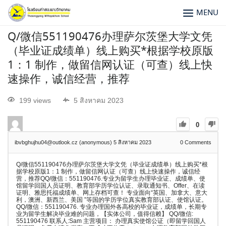
MENU
Q/微信551190476办理萨尔茨堡大学文凭
（毕业证成绩单）线上购买*根据学校原版
1：1 制作，做留信网认证（可查）线上快
速操作，诚信经营，推荐
199 views
5 สิงหาคม 2023
0
ibvbghujhu04@outlook.cz (anonymous)
5 สิงหาคม 2023
0
Comments
Q/微信551190476办理萨尔茨堡大学文凭（毕业证成绩单）线上购买*根
据学校原版1：1 制作，做留信网认证（可查）线上快速操作，诚信经
营，推荐QQ/微信：551190476.专业为留学生办理毕业证、成绩单、使
馆留学回国人员证明、教育部学历学位认证、录取通知书、Offer、在读
证明、雅思托福成绩单、网上存档可查！ 专业面向“英国、加拿大、意大
利，澳洲、新西兰、美国 ”等国的学历学位真实教育部认证、使馆认证。
QQ/微信：551190476. 专业办理国外各高校的毕业证，成绩单，长期专
业为留学生解决毕业难的问题，【实体公司，值得信赖】 QQ/微信:
551190476 联系人:Sam 主营项目： 办理真实使馆公证（即留学回国人