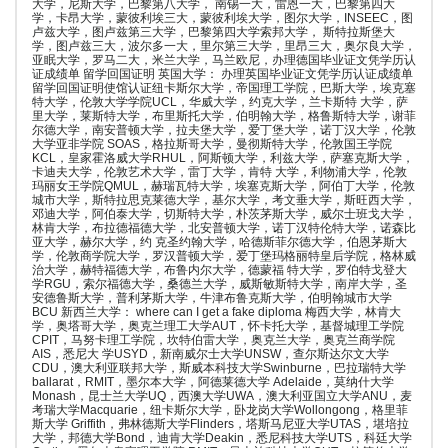
大学，尼斯大学，巴黎第八大学， 南锡一大，雷恩一大，巴黎第四大
学，卡昂大学，蒙彼利埃三大，蒙彼利埃大学，图尔大学，INSEEC，图
卢兹大学，图卢兹第三大学，巴黎第四大学索邦大学， 斯特拉斯堡大
学，图卢兹三大，波尔多一大，里尔第三大学，里昂三大，奥尔良大学，
亚眠大学，罗马二大，米兰大学，马兰欧尼，办理德国毕业证文凭学历认
证成绩单 留学回国证明 英国大学： 办理英国毕业证文凭学历认证成绩单
留学回国证明使馆认证纽卡斯尔大学，帝国理工学院，巴斯大学，埃克塞
特大学，伦敦大学学院UCL，华威大学，约克大学，兰卡斯特 大学，萨
里大学，莱斯特大学，布里斯托大学，伯明翰大学，格鲁斯特大学，谢菲
尔德大学，南安普顿大学，拉夫堡大学，爱丁堡大学，诺丁汉大学，伦敦
大学亚非学院 SOAS，格拉斯哥大学，曼彻斯特大学，伦敦国王学院
KCL，皇家霍洛威大学RHUL，阿斯顿大学，利兹大学，萨塞克斯大学，
卡迪夫大学，伦敦艺术大学，雷丁大学，肯特 大学，利物浦大学，伦敦
玛丽女王学院QMUL，赫瑞瓦特大学，埃塞克斯大学，阿伯丁大学，伦敦
城市大学，斯特拉思克莱德大学，基尔大学，考文垂大学，斯旺西大学，
邓迪大学，阿伯泰大学，切斯特大学，朴茨茅斯大学，威尔士班戈大学，
林肯大学，布拉德福德大学，北安普顿大学，诺丁汉特伦特大学，诺森比
亚大学，赫尔大学，约 克圣约翰大学，哈德斯菲尔德大学，伯恩茅斯大
学，伦敦商学院大学，罗汉普顿大学，爱丁堡玛格丽特皇后学院，格林威
治大学，赫特福德大学，布鲁内尔大学，德蒙福 特大学，罗伯特戈登大
学RGU，索尔福德大学，桑德兰大学，威斯敏斯特大学，南岸大学，圣
安德鲁斯大学，普利茅斯大学，牛津布鲁克斯大学，伯明翰城市大学
BCU 新西兰大学： where can I get a fake diploma 梅西大学，林肯大
学，奥塔哥大学，奥克兰理工大学AUT，怀卡托大学，基督城理工学院
CPIT，马努卡理工学院，坎特伯雷大学，奥克兰大学，奥克兰商学院
AIS，悉尼大 学USYD，新南威尔士大学UNSW，查尔斯达尔文大学
CDU，澳大利亚联邦大学，斯威本科技大学Swinburne，巴拉瑞特大学
ballarat，RMIT，墨尔本大学，阿德莱德大学 Adelaide，莫纳什大学
Monash，昆士兰大学UQ，西澳大学UWA，澳大利亚国立大学ANU，麦
考瑞大学Macquarie，纽卡斯尔大学，卧龙岗大学Wollongong，格里菲
斯大学 Griffith，弗林德斯大学Flinders，塔斯马尼亚大学UTAS，堪培拉
大学，邦德大学Bond，迪肯大学Deakin，悉尼科技大学UTS，科廷大学