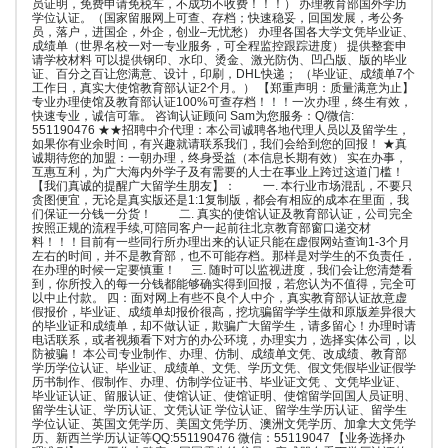
员证明，免费申请免税车，不成功不收费！！！） 办理教育部国外学历
学位认证。（国家留服网上可查、存档；快速稳妥，回国发展，考公务
员，落户，进国企，外企，创业–无忧愁） 办理各国各大学文凭毕业证、
成绩单（世界名校一对一专业服务，可全程监控跟踪进度） 提供整套申
请学校材料 可以提供钢印、水印、烫金、激光防伪、凹凸版、版的毕业
证、百分之百让您满意、设计，印刷，DHL快递； （毕业证、成绩单7个
工作日，真实大使馆教育部认证2个月。） 【郑重声明：质量满意为止】
专业办理使馆及教育部认证100%可查存档！！！一次办理，终生有效，
快速专业，诚信可靠。 咨询认证顾问 Sam为您服务：Q/微信:
551190476 ★★招聘中介代理：本公司诚聘各地代理人员以及留学生，
如果你有业余时间，有兴趣就请联系我们，我们会给到您的回报！ ★真
诚期待您的加盟：一朝办理，终身受益（本信息长期有效） 实在办事，
互惠互利，为广大海内外学子及有需要的人士在事业上跨过这道门槛！
【我们真诚的提醒广大留学生朋友】： 一. 本行业市场混乱，不要只
贪图便宜，无论是真实版还是1:1复制版，都会有相应的成本在里面，我
们保证一分钱一分货！ 二. 真实的使馆认证及教育部认证，公司完全
按照正规的流程手续,可陪同客户一起前往北京教育部窗口递交材
料！！！目前有一些同行所办理出来的认证只能在虚假网站查询1-3个月
左右的时间，并不是教育部，也不可能存档。那样是对学生的不负责任，
在办理的时候一定要慎重！ 三. 随时可以监视进度，我们会让您清楚看
到，你所投入的每一分钱都能够确实得到回报，若您认为不值得，完全可
以中止付款。 四：面对网上有些不良个人中介，真实教育部认证故意虚
假报价，毕业证、成绩单却报价很高，挖坑骗留学学生做和原版差异很大
的毕业证和成绩单，却不做认证，欺骗广大留学生，请多留心！办理时请
电话联系，或者视频看下对方的办公环境，办理实力，选择实体公司，以
防被骗！ 本公司专业制作、办理、仿制、成绩单文凭、改成绩、教育部
学历学位认证、毕业证、成绩单、文凭、学历文凭、假文凭假毕业证假学
历书制作、假制作、办理、仿制学位证书、毕业证文凭 、文凭毕业证、
毕业证认证、留服认证、使馆认证、使馆证明、使馆留学回国人员证明、
留学生认证、学历认证、文凭认证 学位认证、留学生学历认证、留学生
学位认证、英国文凭学历、美国文凭学历、澳洲文凭学历、加拿大文凭学
历、新西兰学历认证等QQ:551190476 微信：55119047 【业务选择办