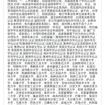
理准则】 一、工作未确定，回国需先给父母、亲戚朋友看下学历认证的
情况 办理一份就读学校的毕业证成绩单即可 二、回国进私企、外企、自
己做生意的情况 这些单位是不查询毕业证真伪的，而且国内没有渠道去
查询国外学历认证的真假，也不需要提供真实教育部认证。鉴于此，办理
一份毕业证成绩单即可 三、回国进国企、银行等事业性单位或者考公务
员的情况 办理一份毕业证成绩单，递交材料到教育部，办理真实教育部
认证 教育部学历认证 诚招代理：本公司诚聘当地合作代理人员，如果你
有业余时间，有兴趣就请联系我们。 敬告：面对网上有些不良个人中
介，真实教育部认证故意虚假报价，毕业证、成绩单却报价很高，挖坑骗
留学学生做和原版差异很大的毕业证和成绩单，却不做认证，欺 骗广大
留学生，请多留心！办理时请电话联系，或者视频看下对方的办公环境，
办理实力，选择实体公司，以防被骗！澳洲留学生学历认证 澳洲学历认
证/国外学历学位 认证 国境外学历学位认证/澳洲学历学位认证 国外学历
学位认证书/澳洲留学学位认证 法国文凭认证 澳洲学位认证流程国外文凭
认证 澳洲认证 新加坡文凭认 证 美国高中 美国文凭认证 美国大学 美国文
凭 美国查询 美国毕业证认证 美国学历认证流程 美国文凭认证 纽约学历
学位认证 美 国留学学历认证 海外学历学位认证 香港学历学位认证 国内
学历学位认证 澳洲学位认证 澳洲毕业证认证 美国认证 留学生学历学位认
证 留学生毕业证认证 欧洲大学 使馆认证慕尼黑工业大学，哥廷根大学，
慕尼黑大学，开姆尼茨工业大学，卡尔斯鲁厄大学，达姆斯塔特工业大
学，明斯特大学，弗赖堡大学，多特蒙德工业大学，马堡 大学，杜塞尔
多夫大学，波鸿鲁尔大学，布伦瑞克工业大学，奥格斯堡大学，杜伊斯堡
埃森大学，凯撒斯劳滕工业大学，法兰克福大学，亚琛工业大学，斯图加
特大学， 汉诺威大学，基尔大学，柏林自由大学，柏林工业大学，吉森
大学，纽伦堡大学，莱比锡大学，美因茨大学，乌尔兹堡大学，萨尔大
学，科隆大学，不来梅大学，奥登堡 大学，安哈尔特应用技术大学，波
恩大学，勃兰登堡工业大学，德累斯顿工业大学，汉堡大学，柏林洪堡大
学，卡塞尔大学，克劳斯塔尔工业大学，罗斯托克大学，耶拿 应用技术
大学，汉堡音乐和戏剧学院，鲁昂大学，克莱蒙费朗一大，克莱蒙费朗第
二大学，萨瓦大学，佩皮尼昂大学，南布列塔尼大学，巴黎大学，第戎大
学，国立 里昂第二大学，格勒诺布尔第三大学，凡尔赛大学，巴黎第九
大学，马赛大学，昂热大学，贝桑松大学，波城大学，滨海大学，科西嘉