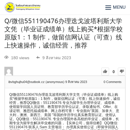
MENU
Q/微信551190476办理迭戈波塔利斯大学
文凭（毕业证成绩单）线上购买*根据学校
原版1：1 制作，做留信网认证（可查）线
上快速操作，诚信经营，推荐
180 views
9 สิงหาคม 2023
0
ibvbghujhu04@outlook.cz (anonymous)
9 สิงหาคม 2023
0
Comments
Q/微信551190476办理迭戈波塔利斯大学文凭（毕业证成绩单）线上购
买*根据学校原版1：1 制作，做留信网认证（可查）线上快速操作，诚信
经营，推荐QQ/微信：551190476.专业为留学生办理毕业证、成绩单、
使馆留学回国人员证明、教育部学历学位认证、录取通知书、Offer、在
读证明、雅思托福成绩单、网上存档可查！ 专业面向“英国、加拿大、意
大利，澳洲、新西兰、美国 ”等国的学历学位真实教育部认证、使馆认
证。QQ/微信：551190476. 专业办理国外各高校的毕业证，成绩单，长
期专业为留学生解决毕业难的问题，【实体公司，值得信赖】 QQ/微信:
551190476 联系人:Sam 主营项目： 办理真实使馆公证（即留学回国人