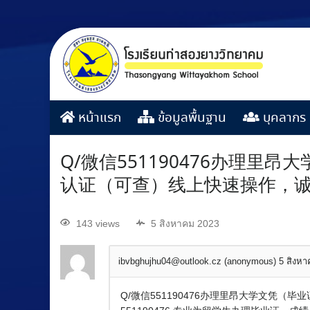
หน้าแรก
ข้อมูลพื้นฐาน
บุคลากร
Q/微信551190476办理
认证（可查）线上快速操作，
143 views
5 สิงหาคม 2023
ibvbghujhu04@outlook.cz (anonymous)
5 สิงห
Q/微信551190476办理里昂大学文凭