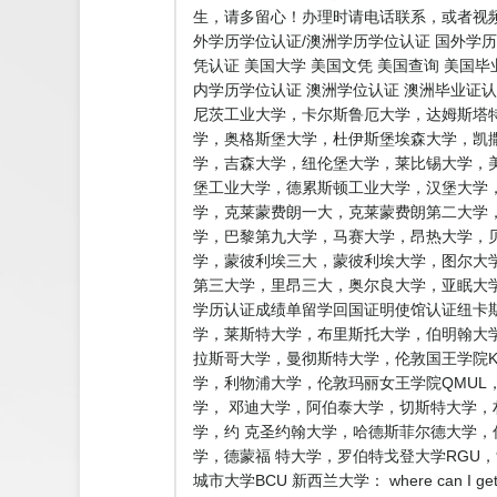
生，请多留心！办理时请电话联系，或者视频
外学历学位认证/澳洲学历学位认证 国外学历
凭认证 美国大学 美国文凭 美国查询 美国
内学历学位认证 澳洲学位认证 澳洲毕业证
尼茨工业大学，卡尔斯鲁厄大学，达姆斯塔
学，奥格斯堡大学，杜伊斯堡埃森大学，凯
学，吉森大学，纽伦堡大学，莱比锡大学，
堡工业大学，德累斯顿工业大学，汉堡大学
学，克莱蒙费朗一大，克莱蒙费朗第二大学
学，巴黎第九大学，马赛大学，昂热大学，
学，蒙彼利埃三大，蒙彼利埃大学，图尔大学
第三大学，里昂三大，奥尔良大学，亚眠大学
学历认证成绩单留学回国证明使馆认证纽卡斯
学，莱斯特大学，布里斯托大学，伯明翰大学
拉斯哥大学，曼彻斯特大学，伦敦国王学院K
学，利物浦大学，伦敦玛丽女王学院QMU
学， 邓迪大学，阿伯泰大学，切斯特大学
学，约 克圣约翰大学，哈德斯菲尔德大学
学，德蒙福 特大学，罗伯特戈登大学RG
城市大学BCU 新西兰大学： where can 