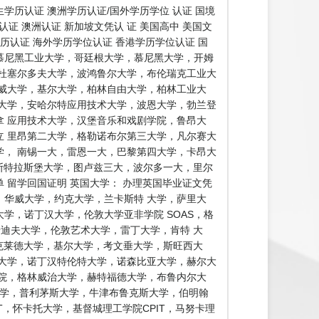
历认证 澳洲学历认证/国外学历学位 认证 国境
证 澳洲认证 新加坡文凭认 证 美国高中 美国文
学历认证 海外学历学位认证 香港学历学位认证 国
证慕尼黑工业大学，哥廷根大学，慕尼黑大学，开姆
杜塞尔多夫大学，波鸿鲁尔大学，布伦瑞克工业大
威大学，基尔大学，柏林自由大学，柏林工业大
大学，安哈尔特应用技术大学，波恩大学，勃兰登
 应用技术大学，汉堡音乐和戏剧学院，鲁昂大
 里昂第二大学，格勒诺布尔第三大学，凡尔赛大
， 南锡一大，雷恩一大，巴黎第四大学，卡昂大
 斯特拉斯堡大学，图卢兹三大，波尔多一大，里尔
留学回国证明 英国大学： 办理英国毕业证文凭
，华威大学，约克大学，兰卡斯特 大学，萨里大
学，诺丁汉大学，伦敦大学亚非学院 SOAS，格
卡迪夫大学，伦敦艺术大学，雷丁大学，肯特 大
克莱德大学，基尔大学，考文垂大学，斯旺西大
大学，诺丁汉特伦特大学，诺森比亚大学，赫尔大
院，格林威治大学，赫特福德大学，布鲁内尔大
大学，普利茅斯大学，牛津布鲁克斯大学，伯明翰
工大学AUT，怀卡托大学，基督城理工学院CPIT，马努卡理