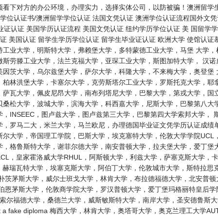
看下对方的办公环境，办理实力，选择实体公司，以防被骗！澳洲留学生学
学位认证书/澳洲留学学位认证 法国文凭认证 澳洲学位认证流程国外文凭认
毕业证认证 美国学历认证流程 美国文凭认证 纽约学历学位认证 美 国留学
认证 美国认证 留学生学历学位认证 留学生毕业证认证 欧洲大学 使馆认
特工业大学，明斯特大学，弗赖堡大学，多特蒙德工业大学，马堡 大学，
撒斯劳滕工业大学，法兰克福大学，亚琛工业大学，斯图加特大学， 汉诺
美因茨大学，乌尔兹堡大学，萨尔大学，科隆大学，不来梅大学，奥登堡 
，柏林洪堡大学，卡塞尔大学，克劳斯塔尔工业大学，罗斯托克大学，耶拿
，萨瓦大学，佩皮尼昂大学，南布列塔尼大学，巴黎大学，第戎大学，国立
贝桑松大学，波城大学，滨海大学，科西嘉大学，尼斯大学，巴黎第八大学
，INSEEC，图卢兹大学，图卢兹第三大学，巴黎第四大学索邦大学，
，罗马二大，米兰大学，马兰欧尼，办理德国毕业证文凭学历认证成绩单 
尔大学，帝国理工学院，巴斯大学，埃克塞特大学，伦敦大学学院UCL
，格鲁斯特大学，谢菲尔德大学，南安普顿大学，拉夫堡大学，爱丁堡大
CL，皇家霍洛威大学RHUL，阿斯顿大学，利兹大学，萨塞克斯大学，
L，赫瑞瓦特大学，埃塞克斯大学，阿伯丁大学，伦敦城市大学，斯特拉思
，朴茨茅斯大学，威尔士班戈大学，林肯大学，布拉德福德大学，北安普顿
，伯恩茅斯大学，伦敦商学院大学，罗汉普顿大学，爱丁堡玛格丽特皇后学
U，索尔福德大学，桑德兰大学，威斯敏斯特大学，南岸大学，圣安德鲁斯
I get a fake diploma 梅西大学，林肯大学，奥塔哥大学，奥克兰理