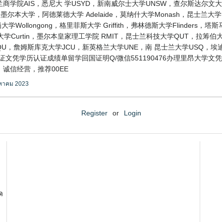
学院AIS，悉尼大 学USYD，新南威尔士大学UNSW，查尔斯达尔文
，RMIT，墨尔本大学，阿德莱德大学 Adelaide，莫纳什大学Monash，昆
学Wollongong，格里菲斯大学 Griffith，弗林德斯大学Flinders
学Curtin，墨尔本皇家理工学院 RMIT，昆士兰科技大学QUT，拉筹伯大学L
CQU，詹姆斯库克大学JCU，新英格兰大学UNE，南 昆士兰大学USQ，
毕业证文凭学历认证成绩单留学回国证明Q/微信551190476办理里昂大学
诚信经营，推荐00EE
งหาคม 2023
Register
or
Login
ด