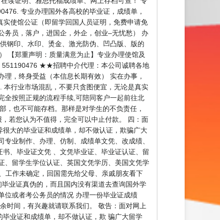
r、在读证明、雅思托福成绩单、网上存档可查！ 专
0476. 专业办理国外各高校的毕业证，成绩单，
 办理真实使馆公证（即留学回国人员证明，免费申请免
公务员，落户，进国企，外企，创业–无忧愁） 办
提供钢印、水印、烫金、激光防伪、凹凸版、版的
。） 【郑重声明：质量满意为止】专业办理使馆及
51190476 ★★招聘中介代理：本公司诚聘各地
办理，终身受益（本信息长期有效） 实在办事，
 本行业市场混乱，不要只贪图便宜，无论是真实
完全按照正规的流程手续,可陪同客户一起前往北
育部，也不可能存档。那样是对学生的不负责任，
报，若您认为不值得，完全可以中止付款。 四：面
异很大的毕业证和成绩单，却不做认证，欺骗广大
司专业制作、办理、仿制、成绩单文凭、改成绩、
书、毕业证文凭 、文凭毕业证、毕业证认证、留
证、留学生学位认证、英国文凭学历、美国文凭学
】 一、工作未确定，回国需先给父母、亲戚朋友看下
询毕业证真伪的，而且国内没有渠道去查询国外学
单位或者考公务员的情况 办理一份毕业证成绩
余时间，有兴趣就请联系我们。 敬告：面对网上
毕业证和成绩单，却不做认证，欺 骗广大留学