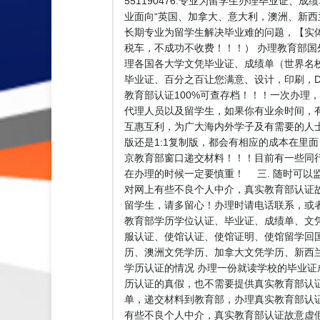
551190476.专业为留学生办理毕业证
业面向“英国、加拿大、意大利，澳洲、新西兰
长期专业为留学生解决毕业难的问题，【实体公司
税车，不成功不收费！！！） 办理教育部国
理各国各大学文凭毕业证、成绩单（世界名
毕业证、百分之百让您满意、设计，印刷，D
教育部认证100%可查存档！！！一次办理，终
代理人员以及留学生，如果你有业余时间，
互惠互利，为广大海内外学子及有需要的人
版还是1:1复制版，都会有相应的成本在里
京教育部窗口递交材料！！！目前有一些同
在办理的时候一定要慎重！ 三. 随时可以
对网上有些不良个人中介，真实教育部认证
留学生，请多留心！办理时请电话联系，或
教育部学历学位认证、毕业证、成绩单、文
服认证、使馆认证、使馆证明、使馆留学回
历、澳洲文凭学历、加拿大文凭学历、新西兰学历
学历认证的情况 办理一份就读学校的毕业证
历认证的真假，也不需要提供真实教育部认
单，递交材料到教育部，办理真实教育部认证
有些不良个人中介，真实教育部认证故意虚