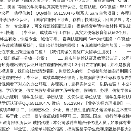
、成绩单、使馆留学回国人员证明、教育部学历学位认证、录取通知书、Offe
、美国 ”等国的学历学位真实教育部认证、使馆认证。QQ/微信：55119
，值得信赖】 QQ/微信: 551190476 联系人:Sam 主营项目：
外学历学位认证。（国家留服网上可查、存档；快速稳妥，回国发展，考
校一对一专业服务，可全程监控跟踪进度） 提供整套申请学校材料 可以
HL快递； （毕业证、成绩单7个工作日，真实大使馆教育部认证2个月
生有效，快速专业，诚信可靠。 咨询认证顾问 Sam为您服务：Q/微信: 5
有兴趣就请联系我们，我们会给到您的回报！ ★真诚期待您的加盟：一朝
士在事业上跨过这道门槛！ 【我们真诚的提醒广大留学生朋友】： 一.
面，我们保证一分钱一分货！ 二. 真实的使馆认证及教育部认证，公司
行所办理出来的认证只能在虚假网站查询1-3个月左右的时间，并不是教
监视进度，我们会让您清楚看到，你所投入的每一分钱都能够确实得到回
故意虚假报价，毕业证、成绩单却报价很高，挖坑骗留学学生做和原版差
者视频看下对方的办公环境，办理实力，选择实体公司，以防被骗！ 本公
凭、学历文凭、假文凭假毕业证假学历书制作、假制作、办理、仿制学位证
国人员证明、留学生认证、学历认证、文凭认证 学位认证、留学生学历认
认证等QQ:551190476 微信：55119047 【业务选择办理准则
成绩单即可 二、回国进私企、外企、自己做生意的情况 这些单位是不查
证。鉴于此，办理一份毕业证成绩单即可 三、回国进国企、银行等事业性
 教育部学历认证 诚招代理：本公司诚聘当地合作代理人员，如果你有业
假报价，毕业证、成绩单却报价很高，挖坑骗留学学生做和原版差异很大的