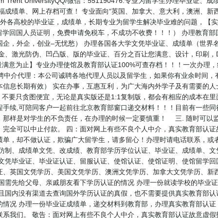
m Trent UniversityQQ/微信：551190476.专业为留学生办
托福成绩单、网上存档可查！ 专业面向“英国、加拿大、意大利，澳洲、新
办理国外各高校的毕业证，成绩单，长期专业为留学生解决毕业难的问题，【实体公司
（即留学回国人员证明，免费申请免税车，不成功不收费！！！） 办理教育
企，外企，创业–无忧愁） 办理各国各大学文凭毕业证、成绩单（世界
金、激光防伪、凹凸版、版的毕业证、百分之百让您满意、设计，印刷，D
量满意为止】专业办理使馆及教育部认证100%可查存档！！！一次办理
76 ★★招聘中介代理：本公司诚聘各地代理人员以及留学生，如果你有业余时
本信息长期有效） 实在办事，互惠互利，为广大海内外学子及有需要的人
不要只贪图便宜，无论是真实版还是1:1复制版，都会有相应的成本在
手续,可陪同客户一起前往北京教育部窗口递交材料！！！目前有一些同行
。那样是对学生的不负责任，在办理的时候一定要慎重！ 三. 随时可以
，完全可以中止付款。 四：面对网上有些不良个人中介，真实教育部认证
绩单，却不做认证，欺骗广大留学生，请多留心！办理时请电话联系，或
、仿制、成绩单文凭、改成绩、教育部学历学位认证、毕业证、成绩单、文
、文凭毕业证、毕业证认证、留服认证、使馆认证、使馆证明、使馆留学回
国文凭学历、美国文凭学历、澳洲文凭学历、加拿大文凭学历、新西兰学历认证等
国需先给父母、亲戚朋友看下学历认证的情况 办理一份就读学校的毕业证
而且国内没有渠道去查询国外学历认证的真假，也不需要提供真实教育部认
情况 办理一份毕业证成绩单，递交材料到教育部，办理真实教育部认证 
联系我们。 敬告：面对网上有些不良个人中介，真实教育部认证故意虚假