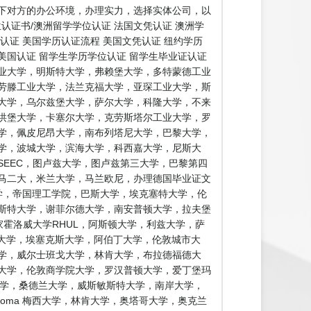
下对方的办公环境，办理实力，选择实体公司，以
认证书/澳洲留学学位认证 法国文凭认证 澳洲学
证认证 美国学历认证流程 美国文凭认证 纽约学历
 美国认证 留学生学历学位认证 留学生毕业证认证
业大学，明斯特大学，弗赖堡大学，多特蒙德工业
劳滕工业大学，法兰克福大学，亚琛工业大学，斯
大学，乌尔兹堡大学，萨尔大学，科隆大学，不来
洪堡大学，卡塞尔大学，克劳斯塔尔工业大学，罗
学，佩皮尼昂大学，南布列塔尼大学，巴黎大学，
学，波城大学，滨海大学，科西嘉大学，尼斯大
SEEC，图卢兹大学，图卢兹第三大学，巴黎第四
马二大，米兰大学，马兰欧尼，办理德国毕业证文
学，帝国理工学院，巴斯大学，埃克塞特大学，伦
鲁斯特大学，谢菲尔德大学，南安普顿大学，拉夫堡
家霍洛威大学RHUL，阿斯顿大学，利兹大学，萨
特大学，埃塞克斯大学，阿伯丁大学，伦敦城市大
学，威尔士班戈大学，林肯大学，布拉德福德大
大学，伦敦商学院大学，罗汉普顿大学，爱丁堡玛
大学，桑德兰大学，威斯敏斯特大学，南岸大学，
diploma 梅西大学，林肯大学，奥塔哥大学，奥克兰