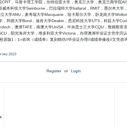
CPIT，马努卡理工学院，坎特伯雷大学，奥克兰大学，奥克兰商学院AIS
技大学Swinburne，巴拉瑞特大学ballarat，RMIT，墨尔本大学，阿
ANU，麦考瑞大学Macquarie，纽卡斯尔大学，卧龙岗大学Wollongo
大学，邦德大学Bond，迪肯大学Deakin，悉尼科技大学UTS，科廷大学Cu
Murdoch，澳洲TAFE，南澳大学UniSA，中央昆士兰大学CQU，詹姆斯
CU，阳光海岸大学，维多利亚大学Victoria，办理澳洲毕业证文凭学历认证
校原版1：1=咨询（成绩单）复刻精仿//毕业证办理//成绩单修改//文
งหาคม 2023
Register
or
Login
ด