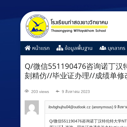
หน้าแรก
ข้อมูลพื้นฐาน
บุคลากร
Q/微信551190476咨询诺
刻精仿//毕业证办理//成绩单修
203 views
9 สิงหาคม 2023
ibvbghujhu04@outlook.cz (anonymous)
9 สิงห
Q/微信551190476咨询诺丁汉特伦特大