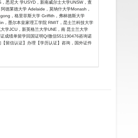
，悉尼大 学USYD，新南威尔士大学UNSW，查
德莱德大学 Adelaide，莫纳什大学Monash，
ng，格里菲斯大学 Griffith，弗林德斯大学
rtin，墨尔本皇家理工学院 RMIT，昆士兰科技大学
库克大学JCU，新英格兰大学UNE，南 昆士兰大学
成绩单留学回国证明Q/微信551190476咨询诺
凭咨询【留信认证】办理【学历认证】咨询，国外证件