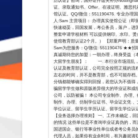
历认证】咨询，国外证件遗失补办Nottingha
证、录取通知书、Offer、在读证明、雅思
馆认证。QQ/微信：551190476. 专业
人:Sam 主营项目： 办理真实使馆公证
快速稳妥，回国发展，考公务员，落户，进国
整套申请学校材料 可以提供钢印、水印、烫
使馆教育部认证2个月。） 【郑重声明：质
Sam为您服务：Q/微信: 5511904
真诚期待您的加盟：一朝办理，终身受益（
大留学生朋友】： 一. 本行业市场混乱，
认证及教育部认证，公司完全按照正规的流程
左右的时间，并不是教育部，也不可能存档
分钱都能够确实得到回报，若您认为不值得
骗留学学生做和原版差异很大的毕业证和成
公司，以防被骗！ 本公司专业制作、办理
制作、办理、仿制学位证书、毕业证文凭 
学位认证、留学生学历认证、留学生学位认证、英
【业务选择办理准则】 一、工作未确定，回
的情况 这些单位是不查询毕业证真伪的，
国进国企、银行等事业性单位或者考公务员的
代理人员，如果你有业余时间，有兴趣就请