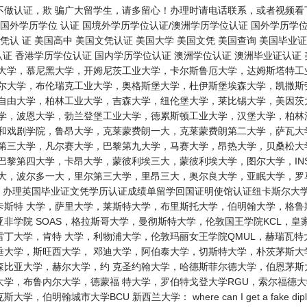
不做认证，欺 骗广大留学生，请多留心！办理时请电话联系，或者视频看
国外学历学位 认证 国境外学历学位认证/澳洲学历学位认证 国外学历学位
凭认 证 美国高中 美国文凭认证 美国大学 美国文凭 美国查询 美国毕业
认证 香港学历学位认证 国内学历学位认证 澳洲学位认证 澳洲毕业证认证
根大学，慕尼黑大学，开姆尼茨工业大学，卡尔斯鲁厄大学，达姆斯塔特工
鲁尔大学，布伦瑞克工业大学，奥格斯堡大学，杜伊斯堡埃森大学，凯撒斯
林自由大学，柏林工业大学，吉森大学，纽伦堡大学，莱比锡大学，美因茨
大学，波恩大学，勃兰登堡工业大学，德累斯顿工业大学，汉堡大学，柏林
乐和戏剧学院，鲁昂大学，克莱蒙费朗一大，克莱蒙费朗第二大学，萨瓦大
尔第三大学，凡尔赛大学，巴黎第九大学，马赛大学，昂热大学，贝桑松大
巴黎第四大学，卡昂大学，蒙彼利埃三大，蒙彼利埃大学，图尔大学，IN
三大，波尔多一大，里尔第三大学，里昂三大，奥尔良大学，亚眠大学，罗
： 办理英国毕业证文凭学历认证成绩单留学回国证明使馆认证纽卡斯尔大
卡斯特 大学，萨里大学，莱斯特大学，布里斯托大学，伯明翰大学，格
非学院 SOAS，格拉斯哥大学，曼彻斯特大学，伦敦国王学院KCL，皇
丁大学，肯特 大学，利物浦大学，伦敦玛丽女王学院QMUL，赫瑞瓦
垂大学，斯旺西大学， 邓迪大学，阿伯泰大学，切斯特大学，朴茨茅斯大
森比亚大学，赫尔大学，约 克圣约翰大学，哈德斯菲尔德大学，伯恩茅斯
大学，布鲁内尔大学，德蒙福 特大学，罗伯特戈登大学RGU，索尔福德
伯明翰城市大学BCU 新西兰大学： where can I get a fake 