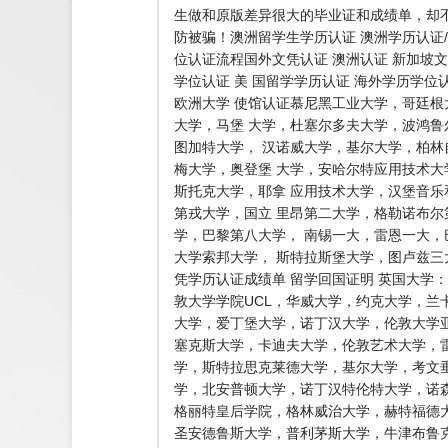
生做和原版差异很大的毕业证和成绩单，却
防被骗！澳洲留学生学历认证 澳洲学历认证/
位认证流程国外文凭认证 澳洲认证 新加坡文
学位认证 美 国留学学历认证 海外学历学位
欧洲大学 使馆认证慕尼黑工业大学，哥廷
大学，马堡 大学，杜塞尔多夫大学，波鸿
图加特大学， 汉诺威大学，基尔大学，柏
梅大学，奥登堡 大学，安哈尔特应用技术
斯托克大学，耶拿 应用技术大学，汉堡音
第戎大学，国立 里昂第二大学，格勒诺布
学，巴黎第八大学， 南锡一大，雷恩一大，
大学索邦大学， 斯特拉斯堡大学，图卢兹
凭学历认证成绩单 留学回国证明 英国大学
敦大学学院UCL，华威大学，约克大学，兰
大学，爱丁堡大学，诺丁汉大学，伦敦大学亚
塞克斯大学，卡迪夫大学，伦敦艺术大学，雷
学，斯特拉思克莱德大学，基尔大学，考文
学，北安普顿大学，诺丁汉特伦特大学，诺
格丽特皇后学院，格林威治大学，赫特福德
圣安德鲁斯大学，普利茅斯大学，牛津布鲁克斯大学，