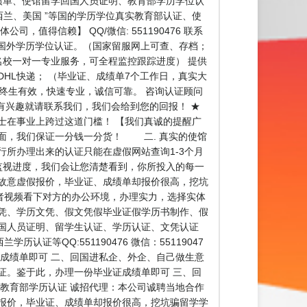
理毕业证、成绩单、使馆留学回国人员证明、教育部学历学位认
西兰、美国 ”等国的学历学位真实教育部认证、使
，值得信赖】 QQ/微信: 551190476 联系
部国外学历学位认证。（国家留服网上可查、存档；
名校一对一专业服务，可全程监控跟踪进度） 提供
HL快递； （毕业证、成绩单7个工作日，真实大
，终生有效，快速专业，诚信可靠。 咨询认证顾问
间，有兴趣就请联系我们，我们会给到您的回报！ ★
士在事业上跨过这道门槛！ 【我们真诚的提醒广
里面，我们保证一分钱一分货！ 二. 真实的使馆
所办理出来的认证只能在虚假网站查询1-3个月
监视进度，我们会让您清楚看到，你所投入的每一
故意虚假报价，毕业证、成绩单却报价很高，挖坑
者视频看下对方的办公环境，办理实力，选择实体
凭、学历文凭、假文凭假毕业证假学历书制作、假
国人员证明、留学生认证、学历认证、文凭认证
QQ:551190476 微信：55119047
成绩单即可 二、回国进私企、外企、自己做生意
证。鉴于此，办理一份毕业证成绩单即可 三、回
教育部学历认证 诚招代理：本公司诚聘当地合作
报价，毕业证、成绩单却报价很高，挖坑骗留学学