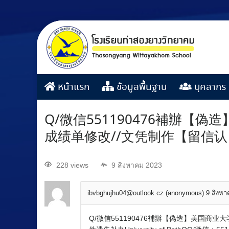
หน้าแรก
ข้อมูลพื้นฐาน
บุคลากร
Q/微信551190476補辦【偽造】
成绩单修改//文凭制作【留信认
228 views
9 สิงหาคม 2023
ibvbghujhu04@outlook.cz (anonymous)
9 สิงห
Q/微信551190476補辦【偽造】美国商业大学