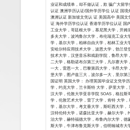
业证和成绩单，却不做认证，欺 骗广大留
认证 澳洲学历认证/国外学历学位 认证 国
澳洲认证 新加坡文凭认 证 美国高中 美国文
证 海外学历学位认证 香港学历学位认证 国
工业大学，哥廷根大学，慕尼黑大学，开姆
多夫大学，波鸿鲁尔大学，布伦瑞克工业大
学，基尔大学，柏林自由大学，柏林工业大
安哈尔特应用技术大学，波恩大学，勃兰登
技术大学，汉堡音乐和戏剧学院，鲁昂大学
二大学，格勒诺布尔第三大学，凡尔赛大学
一大，雷恩一大，巴黎第四大学，卡昂大学，
堡大学，图卢兹三大，波尔多一大，里尔第
国证明 英国大学： 办理英国毕业证文凭学
学，约克大学，兰卡斯特 大学，萨里大学
汉大学，伦敦大学亚非学院 SOAS，格拉
学，伦敦艺术大学，雷丁大学，肯特 大学，
学，基尔大学，考文垂大学，斯旺西大学，
汉特伦特大学，诺森比亚大学，赫尔大学，
治大学，赫特福德大学，布鲁内尔大学，德
斯大学，牛津布鲁克斯大学，伯明翰城市大学BCU 