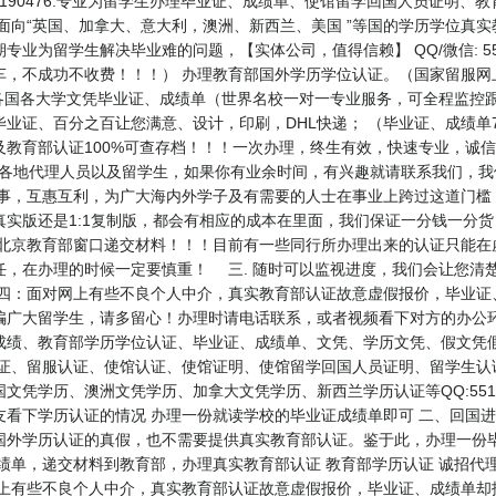
Q/微信：551190476.专业为留学生办理毕业证、成绩单、使馆留学回国人员证
向“英国、加拿大、意大利，澳洲、新西兰、美国 ”等国的学历学位真实教育部
为留学生解决毕业难的问题，【实体公司，值得信赖】 QQ/微信: 55119
车，不成功不收费！！！） 办理教育部国外学历学位认证。（国家留服网
各国各大学文凭毕业证、成绩单（世界名校一对一专业服务，可全程监控跟
业证、百分之百让您满意、设计，印刷，DHL快递； （毕业证、成绩单
育部认证100%可查存档！！！一次办理，终生有效，快速专业，诚信可靠
公司诚聘各地代理人员以及留学生，如果你有业余时间，有兴趣就请联系我们，
办事，互惠互利，为广大海内外学子及有需要的人士在事业上跨过这道门槛
实版还是1:1复制版，都会有相应的成本在里面，我们保证一分钱一分
北京教育部窗口递交材料！！！目前有一些同行所办理出来的认证只能在虚
任，在办理的时候一定要慎重！ 三. 随时可以监视进度，我们会让您清
 四：面对网上有些不良个人中介，真实教育部认证故意虚假报价，毕业证
骗广大留学生，请多留心！办理时请电话联系，或者视频看下对方的办公环
成绩、教育部学历学位认证、毕业证、成绩单、文凭、学历文凭、假文凭
认证、留服认证、使馆认证、使馆证明、使馆留学回国人员证明、留学生认
学历、澳洲文凭学历、加拿大文凭学历、新西兰学历认证等QQ:5511904
看下学历认证的情况 办理一份就读学校的毕业证成绩单即可 二、回国进
国外学历认证的真假，也不需要提供真实教育部认证。鉴于此，办理一份毕
绩单，递交材料到教育部，办理真实教育部认证 教育部学历认证 诚招代
网上有些不良个人中介，真实教育部认证故意虚假报价，毕业证、成绩单却