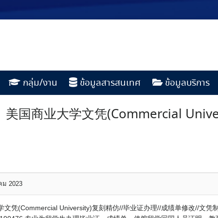
กลุ่ม/งาน
ข้อมูลสารสนเทศ
ข้อมูลบริการ
美国商业大学文凭(Commercial Unive
าคม 2023
文凭(Commercial University)复刻精仿//毕业证办理//成绩单