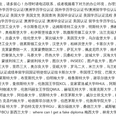
学生，请多留心！办理时请电话联系，或者视频看下对方的办公环境，办理
境外学历学位认证/澳洲学历学位认证 国外学历学位认证书/澳洲留学学位认
凭认证 美国大学 美国文凭 美国查询 美国毕业证认证 美国学历认证流程 
内学历学位认证 澳洲学位认证 澳洲毕业证认证 美国认证 留学生学历学位
尼茨工业大学，卡尔斯鲁厄大学，达姆斯塔特工业大学，明斯特大学，弗赖
学，奥格斯堡大学，杜伊斯堡埃森大学，凯撒斯劳滕工业大学，法兰克福大
学，吉森大学，纽伦堡大学，莱比锡大学，美因茨大学，乌尔兹堡大学，萨
堡工业大学，德累斯顿工业大学，汉堡大学，柏林洪堡大学，卡塞尔大学，
，克莱蒙费朗一大，克莱蒙费朗第二大学，萨瓦大学，佩皮尼昂大学，南布
，巴黎第九大学，马赛大学，昂热大学，贝桑松大学，波城大学，滨海大学
蒙彼利埃三大，蒙彼利埃大学，图尔大学，INSEEC，图卢兹大学，图
三大学，里昂三大，奥尔良大学，亚眠大学，罗马二大，米兰大学，马兰欧
历认证成绩单留学回国证明使馆认证纽卡斯尔大学，帝国理工学院，巴斯大
，莱斯特大学，布里斯托大学，伯明翰大学，格鲁斯特大学，谢菲尔德大学
斯哥大学，曼彻斯特大学，伦敦国王学院KCL，皇家霍洛威大学RHUL，
利物浦大学，伦敦玛丽女王学院QMUL，赫瑞瓦特大学，埃塞克斯大学
 邓迪大学，阿伯泰大学，切斯特大学，朴茨茅斯大学，威尔士班戈大学，
约 克圣约翰大学，哈德斯菲尔德大学，伯恩茅斯大学，伦敦商学院大学，
蒙福 特大学，罗伯特戈登大学RGU，索尔福德大学，桑德兰大学，威斯
新西兰大学： where can I get a fake diploma 梅西大