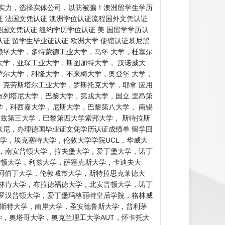
实力，选择实体公司，以防被骗！澳洲留学生学历
证 法国文凭认证 澳洲学位认证流程国外文凭认证
美国文凭认证 纽约学历学位认证 美 国留学学历认
认证 留学生毕业证认证 欧洲大学 使馆认证慕尼黑
堡大学，多特蒙德工业大学，马堡 大学，杜塞尔
学，亚琛工业大学，斯图加特大学， 汉诺威大
尔大学，科隆大学，不来梅大学，奥登堡 大学，
克劳斯塔尔工业大学，罗斯托克大学，耶拿 应用
列塔尼大学，巴黎大学，第戎大学，国立 里昂第
，科西嘉大学，尼斯大学，巴黎第八大学， 南锡
卢兹第三大学，巴黎第四大学索邦大学， 斯特拉斯
尼，办理德国毕业证文凭学历认证成绩单 留学回
学，埃克塞特大学，伦敦大学学院UCL，华威大
，南安普顿大学，拉夫堡大学，爱丁堡大学，诺丁
阿斯顿大学，利兹大学，萨塞克斯大学，卡迪夫大
，阿伯丁大学，伦敦城市大学，斯特拉思克莱德大
林肯大学，布拉德福德大学，北安普顿大学，诺丁
罗汉普顿大学，爱丁堡玛格丽特皇后学院，格林威
敏斯特大学，南岸大学，圣安德鲁斯大学，普利茅
学，林肯大学，奥塔哥大学，奥克兰理工大学AUT，怀卡托大