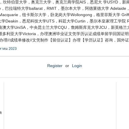
，坎特伯雷大学，奥克兰大学，奥克兰商学院AIS，悉尼大 学USYD，新
，巴拉瑞特大学ballarat，RMIT，墨尔本大学，阿德莱德大学 Adelai
uarie，纽卡斯尔大学，卧龙岗大学Wollongong，格里菲斯大学 Griff
学Deakin，悉尼科技大学UTS，科廷大学Curtin，墨尔本皇家理工学院
FE，南澳大学UniSA，中央昆士兰大学CQU，詹姆斯库克大学JCU，新英格
多利亚大学Victoria，办理澳洲毕业证文凭学历认证成绩单留学回国证明Q
仿//毕业证办理//成绩单修改//文凭制作【留信认证】办理【学历认证】咨询，国外证件遗失补办
งหาคม 2023
Register
or
Login
ด