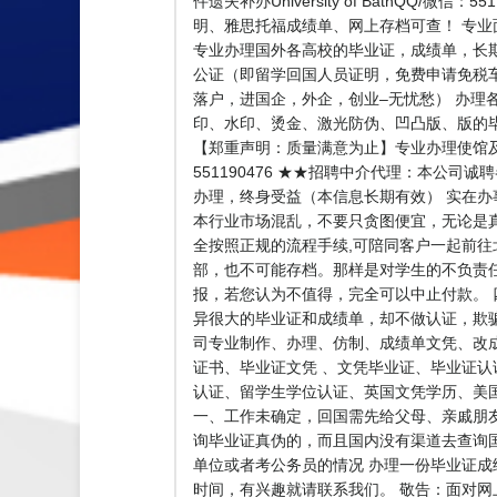
件遗失补办University of BathQ
明、雅思托福成绩单、网上存档可查！ 专业面
专业办理国外各高校的毕业证，成绩单，长期专业
公证（即留学回国人员证明，免费申请免税
落户，进国企，外企，创业–无忧愁） 办理
印、水印、烫金、激光防伪、凹凸版、版的毕
【郑重声明：质量满意为止】专业办理使馆及教
551190476 ★★招聘中介代理：本
办理，终身受益（本信息长期有效） 实在
本行业市场混乱，不要只贪图便宜，无论是真
全按照正规的流程手续,可陪同客户一起前往
部，也不可能存档。那样是对学生的不负责
报，若您认为不值得，完全可以中止付款。
异很大的毕业证和成绩单，却不做认证，欺
司专业制作、办理、仿制、成绩单文凭、改
证书、毕业证文凭 、文凭毕业证、毕业证
认证、留学生学位认证、英国文凭学历、美国文凭
一、工作未确定，回国需先给父母、亲戚朋友
询毕业证真伪的，而且国内没有渠道去查询
单位或者考公务员的情况 办理一份毕业证成
时间，有兴趣就请联系我们。 敬告：面对