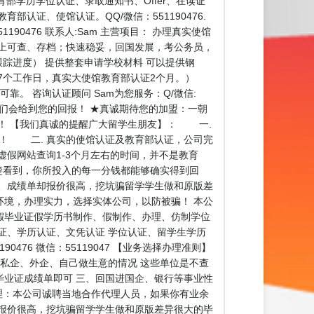
明、教育部学历学位认证、录取通知书、Offer、在读证
认证、使馆认证。QQ/微信：551190476.
0476 联系人:Sam 主营项目： 办理真实使馆
上可查、存档；快速稳妥，回国发展，考公务员，
踪进度） 提供整套申请学校材料 可以提供钢
7个工作日，真实大使馆教育部认证2个月。）
。 咨询认证顾问 Sam为您服务：Q/微信:
我们会给到您的回报！ ★真诚期待您的加盟：一朝
！ 【我们真诚的提醒广大留学生朋友】： 一.
货！ 二. 真实的使馆认证及教育部认证，公司完
假网站查询1-3个月左右的时间，并不是教育
楚看到，你所投入的每一分钱都能够确实得到回
、成绩单却报价很高，挖坑骗留学学生做和原版差
境，办理实力，选择实体公司，以防被骗！ 本公
假毕业证假学历书制作、假制作、办理、仿制学位
证、学历认证、文凭认证 学位认证、留学生学历
76 微信：55119047 【业务选择办理准则】
私企、外企、自己做生意的情况 这些单位是不查
业证成绩单即可 三、回国进国企、银行等事业性
理：本公司诚聘当地合作代理人员，如果你有业余
报价很高，挖坑骗留学学生做和原版差异很大的毕