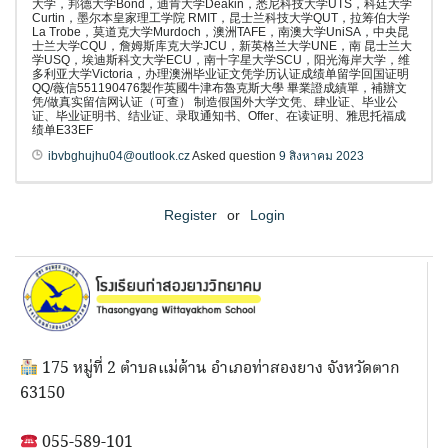
大学，邦德大学Bond，迪肯大学Deakin，悉尼科技大学UTS，科廷大学
Curtin，墨尔本皇家理工学院 RMIT，昆士兰科技大学QUT，拉筹伯大学
La Trobe，莫道克大学Murdoch，澳洲TAFE，南澳大学UniSA，中央昆
士兰大学CQU，詹姆斯库克大学JCU，新英格兰大学UNE，南 昆士兰大
学USQ，埃迪斯科文大学ECU，南十字星大学SCU，阳光海岸大学，维
多利亚大学Victoria，办理澳洲毕业证文凭学历认证成绩单留学回国证明
QQ/薇信551190476製作英國牛津布魯克斯大學 畢業證成績單，補辦文
凭/做真实留信网认证（可查） 制造假国外大学文凭、肆业证、毕业公
证、毕业证明书、结业证、录取通知书、Offer、在读证明、雅思托福成
绩单E33EF
ibvbghujhu04@outlook.cz
Asked question
9 สิงหาคม 2023
Register
or
Login
175 หมู่ที่ 2 ตำบลแม่ต้าน อำเภอท่าสองยาง จังหวัดตาก
63150
055-589-101