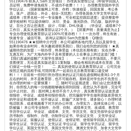
551190476 联系人:Sam 主营项目： 办理真实使馆公证（即留学回国人
员证明，免费申请免税车，不成功不收费！！！） 办理教育部国外学历
学位认证。（国家留服网上可查、存档；快速稳妥，回国发展，考公务
员，落户，进国企，外企，创业–无忧愁） 办理各国各大学文凭毕业证、
成绩单（世界名校一对一专业服务，可全程监控跟踪进度） 提供整套申
请学校材料 可以提供钢印、水印、烫金、激光防伪、凹凸版、版的毕业
证、百分之百让您满意、设计，印刷，DHL快递； （毕业证、成绩单7个
工作日，真实大使馆教育部认证2个月。） 【郑重声明：质量满意为止】
专业办理使馆及教育部认证100%可查存档！！！一次办理，终生有效，
快速专业，诚信可靠。 咨询认证顾问 Sam为您服务：Q/微信:
551190476 ★★招聘中介代理：本公司诚聘各地代理人员以及留学生，
如果你有业余时间，有兴趣就请联系我们，我们会给到您的回报！ ★真
诚期待您的加盟：一朝办理，终身受益（本信息长期有效） 实在办事，
互惠互利，为广大海内外学子及有需要的人士在事业上跨过这道门槛！
【我们真诚的提醒广大留学生朋友】： 一. 本行业市场混乱，不要只
贪图便宜，无论是真实版还是1:1复制版，都会有相应的成本在里面，我
们保证一分钱一分货！ 二. 真实的使馆认证及教育部认证，公司完全
按照正规的流程手续,可陪同客户一起前往北京教育部窗口递交材
料！！！目前有一些同行所办理出来的认证只能在虚假网站查询1-3个月
左右的时间，并不是教育部，也不可能存档。那样是对学生的不负责任，
在办理的时候一定要慎重！ 三. 随时可以监视进度，我们会让您清楚看
到，你所投入的每一分钱都能够确实得到回报，若您认为不值得，完全可
以中止付款。 四：面对网上有些不良个人中介，真实教育部认证故意虚
假报价，毕业证、成绩单却报价很高，挖坑骗留学学生做和原版差异很大
的毕业证和成绩单，却不做认证，欺骗广大留学生，请多留心！办理时请
电话联系，或者视频看下对方的办公环境，办理实力，选择实体公司，以
防被骗！ 本公司专业制作、办理、仿制、成绩单文凭、改成绩、教育部
学历学位认证、毕业证、成绩单、文凭、学历文凭、假文凭假毕业证假学
历书制作、假制作、办理、仿制学位证书、毕业证文凭 、文凭毕业证、
毕业证认证、留服认证、使馆认证、使馆证明、使馆留学回国人员证明、
留学生认证、学历认证、文凭认证 学位认证、留学生学历认证、留学生
学位认证、英国文凭学历、美国文凭学历、澳洲文凭学历、加拿大文凭学