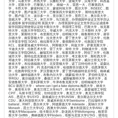
大学，马赛大学，昂热大学，贝桑松大学，波城大学，滨海大学，科西嘉
大学，尼斯大学，巴黎第八大学， 南锡一大，雷恩一大，巴黎第四大
学，卡昂大学，蒙彼利埃三大，蒙彼利埃大学，图尔大学，INSEEC，图
卢兹大学，图卢兹第三大学，巴黎第四大学索邦大学， 斯特拉斯堡大
学，图卢兹三大，波尔多一大，里尔第三大学，里昂三大，奥尔良大学，
亚眠大学，罗马二大，米兰大学，马兰欧尼，办理德国毕业证文凭学历认
证成绩单 留学回国证明 英国大学： 办理英国毕业证文凭学历认证成绩单
留学回国证明使馆认证纽卡斯尔大学，帝国理工学院，巴斯大学，埃克塞
特大学，伦敦大学学院UCL，华威大学，约克大学，兰卡斯特 大学，萨
里大学，莱斯特大学，布里斯托大学，伯明翰大学，格鲁斯特大学，谢菲
尔德大学，南安普顿大学，拉夫堡大学，爱丁堡大学，诺丁汉大学，伦敦
大学亚非学院 SOAS，格拉斯哥大学，曼彻斯特大学，伦敦国王学院
KCL，皇家霍洛威大学RHUL，阿斯顿大学，利兹大学，萨塞克斯大学，
卡迪夫大学，伦敦艺术大学，雷丁大学，肯特 大学，利物浦大学，伦敦
玛丽女王学院QMUL，赫瑞瓦特大学，埃塞克斯大学，阿伯丁大学，伦敦
城市大学，斯特拉思克莱德大学，基尔大学，考文垂大学，斯旺西大学，
邓迪大学，阿伯泰大学，切斯特大学，朴茨茅斯大学，威尔士班戈大学，
林肯大学，布拉德福德大学，北安普顿大学，诺丁汉特伦特大学，诺森比
亚大学，赫尔大学，约 克圣约翰大学，哈德斯菲尔德大学，伯恩茅斯大
学，伦敦商学院大学，罗汉普顿大学，爱丁堡玛格丽特皇后学院，格林威
治大学，赫特福德大学，布鲁内尔大学，德蒙福 特大学，罗伯特戈登大
学RGU，索尔福德大学，桑德兰大学，威斯敏斯特大学，南岸大学，圣
安德鲁斯大学，普利茅斯大学，牛津布鲁克斯大学，伯明翰城市大学
BCU 新西兰大学： where can I get a fake diploma 梅西大学，林肯大
学，奥塔哥大学，奥克兰理工大学AUT，怀卡托大学，基督城理工学院
CPIT，马努卡理工学院，坎特伯雷大学，奥克兰大学，奥克兰商学院
AIS，悉尼大 学USYD，新南威尔士大学UNSW，查尔斯达尔文大学
CDU，澳大利亚联邦大学，斯威本科技大学Swinburne，巴拉瑞特大学
ballarat，RMIT，墨尔本大学，阿德莱德大学 Adelaide，莫纳什大学
Monash，昆士兰大学UQ，西澳大学UWA，澳大利亚国立大学ANU，麦
考瑞大学Macquarie，纽卡斯尔大学，卧龙岗大学Wollongong，格里菲
斯大学 Griffith，弗林德斯大学Flinders，塔斯马尼亚大学UTAS，堪培拉