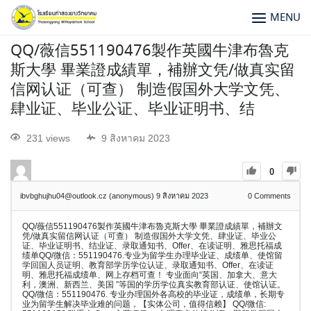
MENU
QQ/薇信551190476製作英國牛津布魯克
斯大學 畢業證成績單，補辦文凭/做真实留
信网认证（可查） 制造假国外大学文凭、
肆业证、毕业公证、毕业证明书、结
231 views
9 สิงหาคม 2023
0
ibvbghujhu04@outlook.cz (anonymous)
9 สิงหาคม 2023
0
Comments
QQ/薇信551190476製作英國牛津布魯克斯大學 畢業證成績單，補辦文
凭/做真实留信网认证（可查） 制造假国外大学文凭、肆业证、毕业公
证、毕业证明书、结业证、录取通知书、Offer、在读证明、雅思托福成
绩单QQ/微信：551190476.专业为留学生办理毕业证、成绩单、使馆留
学回国人员证明、教育部学历学位认证、录取通知书、Offer、在读证
明、雅思托福成绩单、网上存档可查！ 专业面向“英国、加拿大、意大
利，澳洲、新西兰、美国 ”等国的学历学位真实教育部认证、使馆认证。
QQ/微信：551190476. 专业办理国外各高校的毕业证，成绩单，长期专
业为留学生解决毕业难的问题，【实体公司，值得信赖】 QQ/微信: