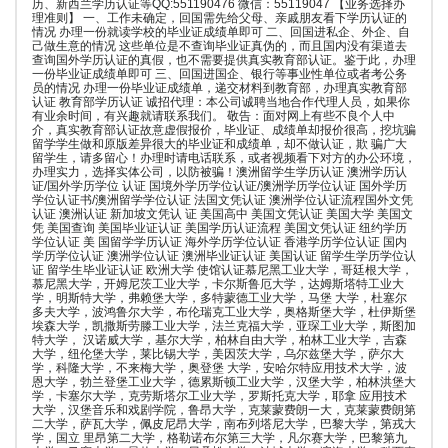
历、新西兰学历认证等QQ:551190476 微信：55119047 【业务选择办
理准则】 一、工作未确定，回国需先给父母、亲戚朋友看下学历认证的
情况 办理一份就读学校的毕业证成绩单即可 二、回国进私企、外企、自
己做生意的情况 这些单位是不查询毕业证真伪的，而且国内没有渠道去
查询国外学历认证的真假，也不需要提供真实教育部认证。鉴于此，办理
一份毕业证成绩单即可 三、回国进国企、银行等事业性单位或者考公务
员的情况 办理一份毕业证成绩单，递交材料到教育部，办理真实教育部
认证 教育部学历认证 诚招代理：本公司诚聘当地合作代理人员，如果你
有业余时间，有兴趣就请联系我们。 敬告：面对网上有些不良个人中
介，真实教育部认证故意虚假报价，毕业证、成绩单却报价很高，挖坑骗
留学学生做和原版差异很大的毕业证和成绩单，却不做认证，欺 骗广大
留学生，请多留心！办理时请电话联系，或者视频看下对方的办公环境，
办理实力，选择实体公司，以防被骗！澳洲留学生学历认证 澳洲学历认
证/国外学历学位 认证 国境外学历学位认证/澳洲学历学位认证 国外学历
学位认证书/澳洲留学学位认证 法国文凭认证 澳洲学位认证流程国外文凭
认证 澳洲认证 新加坡文凭认 证 美国高中 美国文凭认证 美国大学 美国文
凭 美国查询 美国毕业证认证 美国学历认证流程 美国文凭认证 纽约学历
学位认证 美 国留学学历认证 海外学历学位认证 香港学历学位认证 国内
学历学位认证 澳洲学位认证 澳洲毕业证认证 美国认证 留学生学历学位认
证 留学生毕业证认证 欧洲大学 使馆认证慕尼黑工业大学，哥廷根大学，
慕尼黑大学，开姆尼茨工业大学，卡尔斯鲁厄大学，达姆斯塔特工业大
学，明斯特大学，弗赖堡大学，多特蒙德工业大学，马堡 大学，杜塞尔
多夫大学，波鸿鲁尔大学，布伦瑞克工业大学，奥格斯堡大学，杜伊斯堡
埃森大学，凯撒斯劳滕工业大学，法兰克福大学，亚琛工业大学，斯图加
特大学， 汉诺威大学，基尔大学，柏林自由大学，柏林工业大学，吉森
大学，纽伦堡大学，莱比锡大学，美因茨大学，乌尔兹堡大学，萨尔大
学，科隆大学，不来梅大学，奥登堡 大学，安哈尔特应用技术大学，波
恩大学，勃兰登堡工业大学，德累斯顿工业大学，汉堡大学，柏林洪堡大
学，卡塞尔大学，克劳斯塔尔工业大学，罗斯托克大学，耶拿 应用技术
大学，汉堡音乐和戏剧学院，鲁昂大学，克莱蒙费朗一大，克莱蒙费朗第
二大学，萨瓦大学，佩皮尼昂大学，南布列塔尼大学，巴黎大学，第戎大
学，国立 里昂第二大学，格勒诺布尔第三大学，凡尔赛大学，巴黎第九