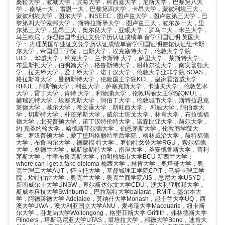
桑松大学，波城大学，滨海大学，科西嘉大学，尼斯大学，巴黎第八大
学， 南锡一大，雷恩一大，巴黎第四大学，卡昂大学，蒙彼利埃三大，
蒙彼利埃大学，图尔大学，INSEEC，图卢兹大学，图卢兹第三大学，巴
黎第四大学索邦大学， 斯特拉斯堡大学，图卢兹三大，波尔多一大，里
尔第三大学，里昂三大，奥尔良大学，亚眠大学，罗马二大，米兰大学，
马兰欧尼，办理德国毕业证文凭学历认证成绩单 留学回国证明 英国大
学： 办理英国毕业证文凭学历认证成绩单留学回国证明使馆认证纽卡斯
尔大学，帝国理工学院，巴斯大学，埃克塞特大学，伦敦大学学院
UCL，华威大学，约克大学，兰卡斯特 大学，萨里大学，莱斯特大学，
布里斯托大学，伯明翰大学，格鲁斯特大学，谢菲尔德大学，南安普顿大
学，拉夫堡大学，爱丁堡大学，诺丁汉大学，伦敦大学亚非学院 SOAS，
格拉斯哥大学，曼彻斯特大学，伦敦国王学院KCL，皇家霍洛威大学
RHUL，阿斯顿大学，利兹大学，萨塞克斯大学，卡迪夫大学，伦敦艺术
大学，雷丁大学，肯特 大学，利物浦大学，伦敦玛丽女王学院QMUL，
赫瑞瓦特大学，埃塞克斯大学，阿伯丁大学，伦敦城市大学，斯特拉思克
莱德大学，基尔大学，考文垂大学，斯旺西大学， 邓迪大学，阿伯泰大
学，切斯特大学，朴茨茅斯大学，威尔士班戈大学，林肯大学，布拉德福
德大学，北安普顿大学，诺丁汉特伦特大学，诺森比亚大学，赫尔大学，
约 克圣约翰大学，哈德斯菲尔德大学，伯恩茅斯大学，伦敦商学院大
学，罗汉普顿大学，爱丁堡玛格丽特皇后学院，格林威治大学，赫特福德
大学，布鲁内尔大学，德蒙福 特大学，罗伯特戈登大学RGU，索尔福德
大学，桑德兰大学，威斯敏斯特大学，南岸大学，圣安德鲁斯大学，普利
茅斯大学，牛津布鲁克斯大学，伯明翰城市大学BCU 新西兰大学：
where can I get a fake diploma 梅西大学，林肯大学，奥塔哥大学，奥
克兰理工大学AUT，怀卡托大学，基督城理工学院CPIT，马努卡理工学
院，坎特伯雷大学，奥克兰大学，奥克兰商学院AIS，悉尼大 学USYD，
新南威尔士大学UNSW，查尔斯达尔文大学CDU，澳大利亚联邦大学，
斯威本科技大学Swinburne，巴拉瑞特大学ballarat，RMIT，墨尔本大
学，阿德莱德大学 Adelaide，莫纳什大学Monash，昆士兰大学UQ，西
澳大学UWA，澳大利亚国立大学ANU，麦考瑞大学Macquarie，纽卡斯
尔大学，卧龙岗大学Wollongong，格里菲斯大学 Griffith，弗林德斯大学
Flinders，塔斯马尼亚大学UTAS，堪培拉大学，邦德大学Bond，迪肯大