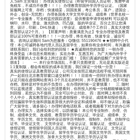
人:Sam 主营项目： 办理真实使馆公证（即留学回国人员证明，免费申请
免税车，不成功不收费！！！） 办理教育部国外学历学位认证。（国家
留服网上可查、存档；快速稳妥，回国发展，考公务员，落户，进国企，
外企，创业–无忧愁） 办理各国各大学文凭毕业证、成绩单（世界名校一
对一专业服务，可全程监控跟踪进度） 提供整套申请学校材料 可以提供
钢印、水印、烫金、激光防伪、凹凸版、版的毕业证、百分之百让您满
意、设计，印刷，DHL快递； （毕业证、成绩单7个工作日，真实大使馆
教育部认证2个月。） 【郑重声明：质量满意为止】专业办理使馆及教育
部认证100%可查存档！！！一次办理，终生有效，快速专业，诚信可
靠。 咨询认证顾问 Sam为您服务：Q/微信: 551190476 ★★招聘中介代
理：本公司诚聘各地代理人员以及留学生，如果你有业余时间，有兴趣就
请联系我们，我们会给到您的回报！ ★真诚期待您的加盟：一朝办理，
终身受益（本信息长期有效） 实在办事，互惠互利，为广大海内外学子
及有需要的人士在事业上跨过这道门槛！ 【我们真诚的提醒广大留学生
朋友】： 一. 本行业市场混乱，不要只贪图便宜，无论是真实版还是
1:1复制版，都会有相应的成本在里面，我们保证一分钱一分货！ 二.
真实的使馆认证及教育部认证，公司完全按照正规的流程手续,可陪同客
户一起前往北京教育部窗口递交材料！！！目前有一些同行所办理出来的
认证只能在虚假网站查询1-3个月左右的时间，并不是教育部，也不可能
存档。那样是对学生的不负责任，在办理的时候一定要慎重！ 三. 随时
可以监视进度，我们会让您清楚看到，你所投入的每一分钱都能够确实得
到回报，若您认为不值得，完全可以中止付款。 四：面对网上有些不良
个人中介，真实教育部认证故意虚假报价，毕业证、成绩单却报价很高，
挖坑骗留学学生做和原版差异很大的毕业证和成绩单，却不做认证，欺骗
广大留学生，请多留心！办理时请电话联系，或者视频看下对方的办公环
境，办理实力，选择实体公司，以防被骗！ 本公司专业制作、办理、仿
制、成绩单文凭、改成绩、教育部学历学位认证、毕业证、成绩单、文
凭、学历文凭、假文凭假毕业证假学历书制作、假制作、办理、仿制学位
证书、毕业证文凭 、文凭毕业证、毕业证认证、留服认证、使馆认证、
使馆证明、使馆留学回国人员证明、留学生认证、学历认证、文凭认证
学位认证、留学生学历认证、留学生学位认证、英国文凭学历、美国文凭
学历、澳洲文凭学历、加拿大文凭学历、新西兰学历认证等