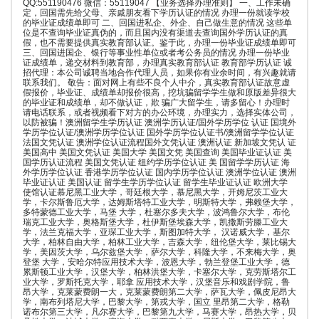
QQ:551190476 微信：55119047 【业务选择办理准则】 一、工作未确
定，回国需先给父母、亲戚朋友看下学历认证的情况 办理一份就读学校
的毕业证成绩单即可 二、回国进私企、外企、自己做生意的情况 这些单
位是不查询毕业证真伪的，而且国内没有渠道去查询国外学历认证的真
假，也不需要提供真实教育部认证。鉴于此，办理一份毕业证成绩单即可
三、回国进国企、银行等事业性单位或者考公务员的情况 办理一份毕业
证成绩单，递交材料到教育部，办理真实教育部认证 教育部学历认证 诚
招代理：本公司诚聘当地合作代理人员，如果你有业余时间，有兴趣就请
联系我们。 敬告：面对网上有些不良个人中介，真实教育部认证故意虚
假报价，毕业证、成绩单却报价很高，挖坑骗留学学生做和原版差异很大
的毕业证和成绩单，却不做认证，欺 骗广大留学生，请多留心！办理时
请电话联系，或者视频看下对方的办公环境，办理实力，选择实体公司，
以防被骗！澳洲留学生学历认证 澳洲学历认证/国外学历学位 认证 国境外
学历学位认证/澳洲学历学位认证 国外学历学位认证书/澳洲留学学位认证
法国文凭认证 澳洲学位认证流程国外文凭认证 澳洲认证 新加坡文凭认 证
美国高中 美国文凭认证 美国大学 美国文凭 美国查询 美国毕业证认证 美
国学历认证流程 美国文凭认证 纽约学历学位认证 美 国留学学历认证 海
外学历学位认证 香港学历学位认证 国内学历学位认证 澳洲学位认证 澳洲
毕业证认证 美国认证 留学生学历学位认证 留学生毕业证认证 欧洲大学
使馆认证慕尼黑工业大学，哥廷根大学，慕尼黑大学，开姆尼茨工业大
学，卡尔斯鲁厄大学，达姆斯塔特工业大学，明斯特大学，弗赖堡大学，
多特蒙德工业大学，马堡 大学，杜塞尔多夫大学，波鸿鲁尔大学，布伦
瑞克工业大学，奥格斯堡大学，杜伊斯堡埃森大学，凯撒斯劳滕工业大
学，法兰克福大学，亚琛工业大学，斯图加特大学， 汉诺威大学，基尔
大学，柏林自由大学，柏林工业大学，吉森大学，纽伦堡大学，莱比锡大
学，美因茨大学，乌尔兹堡大学，萨尔大学，科隆大学，不来梅大学，奥
登堡 大学，安哈尔特应用技术大学，波恩大学，勃兰登堡工业大学，德
累斯顿工业大学，汉堡大学，柏林洪堡大学，卡塞尔大学，克劳斯塔尔工
业大学，罗斯托克大学，耶拿 应用技术大学，汉堡音乐和戏剧学院，鲁
昂大学，克莱蒙费朗一大，克莱蒙费朗第二大学，萨瓦大学，佩皮尼昂大
学，南布列塔尼大学，巴黎大学，第戎大学，国立 里昂第二大学，格勒
诺布尔第三大学，凡尔赛大学，巴黎第九大学，马赛大学，昂热大学，贝