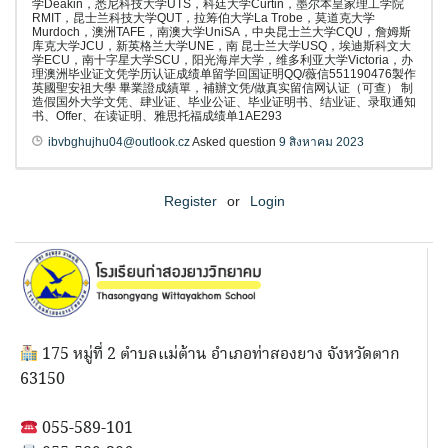
学Deakin，悉尼科技大学UTS，科廷大学Curtin，墨尔本皇家理工学院
RMIT，昆士兰科技大学QUT，拉筹伯大学La Trobe，莫道克大学
Murdoch，澳洲TAFE，南澳大学UniSA，中央昆士兰大学CQU，詹姆斯
库克大学JCU，新英格兰大学UNE，南 昆士兰大学USQ，埃迪斯科文大
学ECU，南十字星大学SCU，阳光海岸大学，维多利亚大学Victoria，办
理澳洲毕业证文凭学历认证成绩单留学回国证明QQ/薇信551190476製作
英國聖安祖大學 畢業證成績單，補辦文凭/做真实留信网认证（可查） 制
造假国外大学文凭、肆业证、毕业公证、毕业证明书、结业证、录取通知
书、Offer、在读证明、雅思托福成绩单1AE293
ibvbghujhu04@outlook.cz
Asked question
9 สิงหาคม 2023
Register
or
Login
175 หมู่ที่ 2 ตำบลแม่ต้าน อำเภอท่าสองยาง จังหวัดตาก
63150
055-589-101